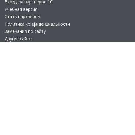
Вход для партнеров 1С
Учебная версия
Стать партнером
Политика конфиденциальности
Замечания по сайту
Другие сайты
Телефон:
+7 (495) 737-92-57
Email:
site_v8@1c.ru
Отдел продаж:
г. Москва
,
улица Селезнёвская, дом 21
© 2026 АО «Группа 1С» (правопреемник «1С»). Все права на сайт
защищены
© 2011- 2026 ООО «1С-Софт» (
о компании
).
Исключительное право на технологическую платформу
«1С:Предприятие 8» и типовые конфигурации программных