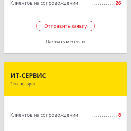
Клиентов на сопровождении
26
Отправить заявку
Отправить заявку
Показать контакты
Назад
ИТ-СЕРВИС
ИТ-СЕРВИС
Зеленогорск
663690, Красноярский край, Зеленогорск г,
Гагарина ул, дом № 34
Подробнее
Клиентов на сопровождении
8