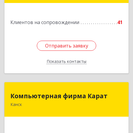
Подробнее
Клиентов на сопровождении
41
Отправить заявку
Отправить заявку
Показать контакты
Назад
Компьютерная фирма Карат
Компьютерная фирма Карат
Канск
663600, Красноярский край, Канск г,
Пролетарская ул, дом № 34
Подробнее