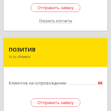
Отправить заявку
Отправить заявку
Показать контакты
Назад
ПОЗИТИВ
ПОЗИТИВ
Усть-Илимск
666679, Иркутская обл, Усть-Илимск г, Дружбы
Народов пр-кт, дом № 12, кв.60
Подробнее
Клиентов на сопровождении
66
Отправить заявку
Отправить заявку