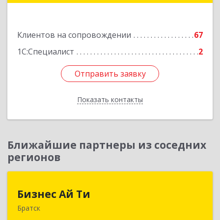
Подробнее
Клиентов на сопровождении
67
1С:Специалист
2
Отправить заявку
Отправить заявку
Показать контакты
Назад
Ближайшие партнеры из соседних
регионов
Бизнес Ай Ти
Бизнес Ай Ти
Братск
665717, Иркутская обл, Братск г, Центральный