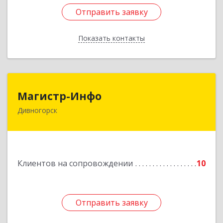
Отправить заявку
Отправить заявку
Показать контакты
Назад
Магистр-Инфо
Магистр-Инфо
Дивногорск
663090 Красноярский край Дивногорск г
Бочкина ул дом № 23
Подробнее
Клиентов на сопровождении
10
Отправить заявку
Отправить заявку