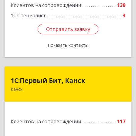
Клиентов на сопровождении
139
1С:Специалист
3
Отправить заявку
Отправить заявку
Показать контакты
Назад
1С:Первый Бит, Канск
1С:Первый Бит, Канск
Канск
663600, Красноярский край, Канск г, 30 лет
ВЛКСМ ул, дом № 20, пом.25
Подробнее
Клиентов на сопровождении
117