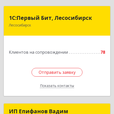
1С:Первый Бит, Лесосибирск
1С:Первый Бит, Лесосибирск
Лесосибирск
662544, Красноярский край, Лесосибирск г,
Привокзальная ул, дом № 12, оф.216
Подробнее
Клиентов на сопровождении
78
Отправить заявку
Отправить заявку
Показать контакты
Назад
ИП Епифанов Вадим
ИП Епифанов Вадим