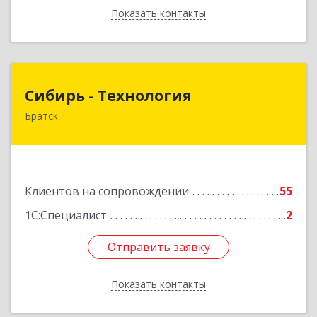
Показать контакты
Назад
Сибирь - Технология
Сибирь - Технология
Братск
665710, Иркутская обл, Братск г, Снежная
(Центральный ж/р) ул, дом № 13
Подробнее
Клиентов на сопровождении
55
1С:Специалист
2
Отправить заявку
Отправить заявку
Показать контакты
Назад