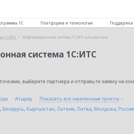
ограммы 1С
Платформа и технологии
Поддержка 
а 1С:ИТС
Информационная система 1С:ИТС в Казахстане
онная система 1С:ИТС
очками, выберите партнёра и отправьте заявку на ко
рда
Атырау
Показать все населенные
пункты
,
Беларусь
,
Кыргызстан
,
Латвия
,
Литва
,
Молдова
,
Россия