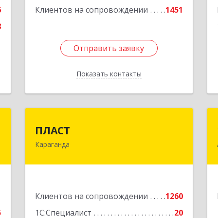
6
Клиентов на сопровождении
1451
8
Отправить заявку
Отправить заявку
Показать контакты
Назад
1
ПЛАСТ
1
ПЛАСТ
Караганда
-
100009,Казахстан,г.Караганда,
.
ул.Кривогуза, д.33/1
5
Подробнее
е
1
Клиентов на сопровождении
1260
5
1С:Специалист
20