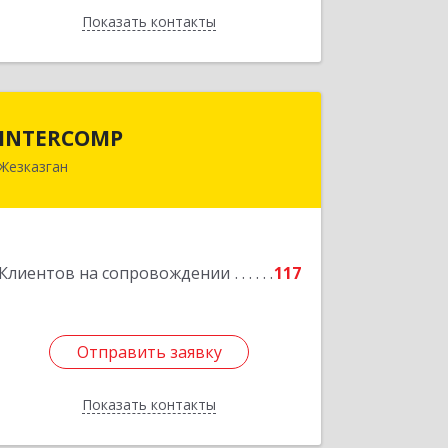
Показать контакты
Назад
INTERCOMP
INTERCOMP
Жезказган
100600, Республика Казахстан,
Карагандинская область, г.Жезказган,
Шевченко, дом № 38
Подробнее
Клиентов на сопровождении
117
Отправить заявку
Отправить заявку
Показать контакты
Назад