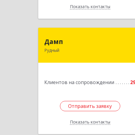
Показать контакты
Назад
Дам
Дамп
Рудный
Казахстан, Костанайская обл., г
Рудный, р-он Автовокзала 3-3
Подробне
Клиентов на сопровождении
2
Отправить заявку
Отправить заявку
Показать контакты
Назад