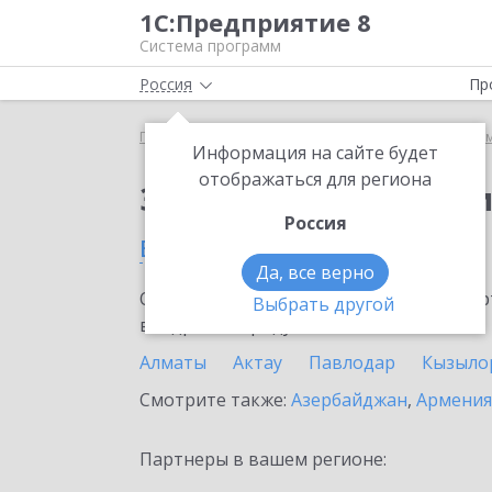
1С:Предприятие 8
Система программ
Россия
Пр
Главная
Сервисы ИТС
Информационная систем
Информация на сайте будет
отображаться для региона
Заказать Информаци
Россия
в Казахстане
Да, все верно
Ознакомьтесь с информационными карт
Выбрать другой
внедрение продукта.
Алматы
Актау
Павлодар
Кызыло
Смотрите также:
Азербайджан
,
Армения
Партнеры в вашем регионе: