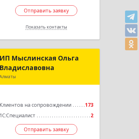
Отправить заявку
Отправить заявку
Показать контакты
Назад
ИП Мыслинская Ольга
ИП Мыслинская Ольга
Владиславовна
Владиславовна
Алматы
КАЗАХСТАН, 050000, Алматы, мкр.
Орбита 3, дом № 26, кв.226
Клиентов на сопровождении
173
Подробнее
1С:Специалист
2
Отправить заявку
Отправить заявку