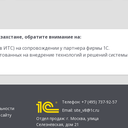
захстане, обратите внимание на:
в ИТС) на сопровождении у партнера фирмы 1С.
стованных на внедрение технологий и решений системы
Телефон:
+7 (495) 737-92-57
льности
Email:
site_v8@1c.ru
 сайту
Отдел продаж:
г. Москва
,
улица
Селезнёвская, дом 21