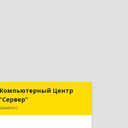
Компьютерный Центр
Компьютерный Центр
"Сервер"
"Сервер"
Шымкент
Казахстан, 160000, г. Шымкент, ул.
Казыбек-Би, д.5