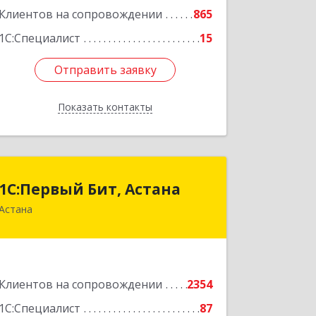
Клиентов на сопровождении
865
Подробнее
1С:Специалист
15
Отправить заявку
Отправить заявку
Показать контакты
Назад
1С:Первый Бит, Астана
1С:Первый Бит, Астана
Астана
Республика Казахстан, г. Астана,
район "Байконыр", улица Иманбаева,
дом 8/2, офис 7
Подробнее
Клиентов на сопровождении
2354
1С:Специалист
87