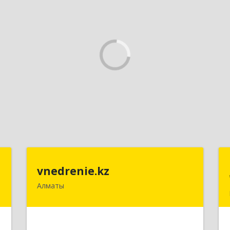
t
vnedrenie.kz
vnedrenie.kz
Алматы
.
Казахстан, г.Алматы, ул.Прокофьева
8
45-56
е
Подробнее