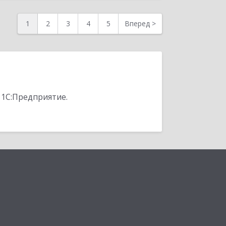
1
2
3
4
5
Вперед
>
 1С:Предприятие.