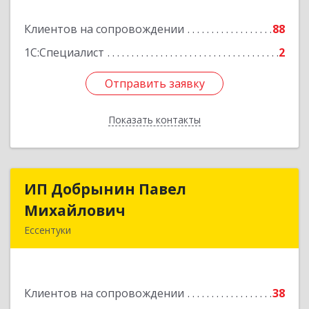
Клиентов на сопровождении
88
Подробнее
1С:Специалист
2
Отправить заявку
Отправить заявку
Показать контакты
Назад
ИП Добрынин Павел
ИП Добрынин Павел
Михайлович
Михайлович
Ессентуки
Подробнее
Клиентов на сопровождении
38