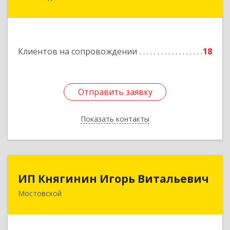
Ставропольская ул, дом № 8
Подробнее
Клиентов на сопровождении
18
Отправить заявку
Отправить заявку
Показать контакты
Назад
ИП Княгинин Игорь Витальевич
ИП Княгинин Игорь Витальевич
Мостовской
352570, Краснодарский край, Мостовский р-н,
Мостовской пгт, Гоголя ул, дом № 113, кв.3