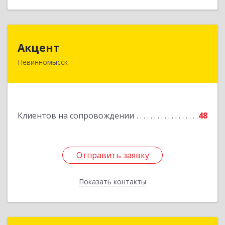
Акцент
Акцент
Невинномысск
357112, Ставропольский край, Невинномысск г,
Менделеева ул, дом № 52, оф.2
Подробнее
Клиентов на сопровождении
48
Отправить заявку
Отправить заявку
Показать контакты
Назад