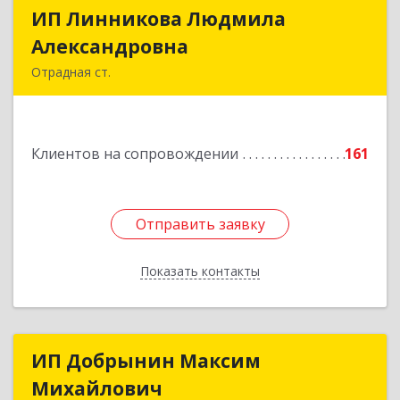
ИП Линникова Людмила
ИП Линникова Людмила
Александровна
Александровна
Отрадная ст.
352290, Краснодарский край, Отрадненский р-
н, Отрадная ст-ца, Курортная ул, дом № 39Б
Клиентов на сопровождении
161
Подробнее
Отправить заявку
Отправить заявку
Показать контакты
Назад
ИП Добрынин Максим
ИП Добрынин Максим
Михайлович
Михайлович