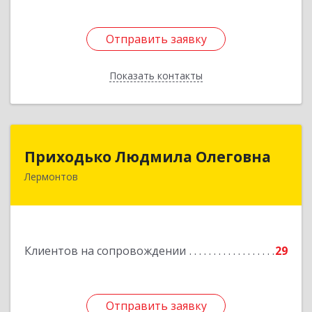
Отправить заявку
Отправить заявку
Показать контакты
Назад
Приходько Людмила Олеговна
Приходько Людмила Олеговна
Лермонтов
357341, Лермонтов г, П.Лумумбы ул, дом №
43/2, кв.44
Подробнее
Клиентов на сопровождении
29
Отправить заявку
Отправить заявку