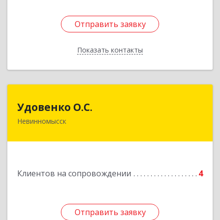
Отправить заявку
Отправить заявку
Показать контакты
Назад
Удовенко О.С.
Удовенко О.С.
Невинномысск
357 100, г.Невинномысск, ул.Революцеонная,
дом № 30, кв.54
Подробнее
Клиентов на сопровождении
4
Отправить заявку
Отправить заявку