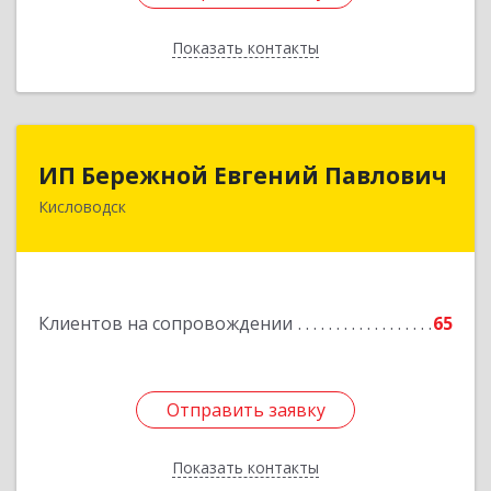
Показать контакты
Назад
ИП Бережной Евгений Павлович
ИП Бережной Евгений Павлович
Кисловодск
357748, Ставропольский край, Кисловодск г,
Главная ул, дом № 30
Подробнее
Клиентов на сопровождении
65
Отправить заявку
Отправить заявку
Показать контакты
Назад