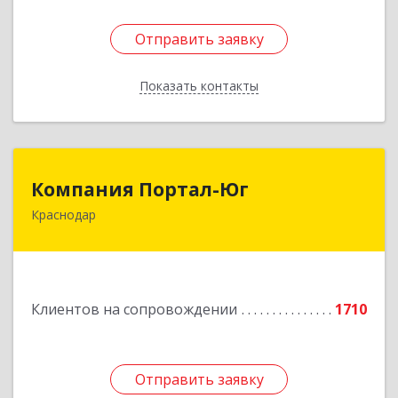
Отправить заявку
Отправить заявку
Показать контакты
Назад
Компания Портал-Юг
Компания Портал-Юг
Краснодар
350015, Краснодарский край, Краснодар г,
Путевая ул, дом № 1, кв.309
Подробнее
Клиентов на сопровождении
1710
Отправить заявку
Отправить заявку