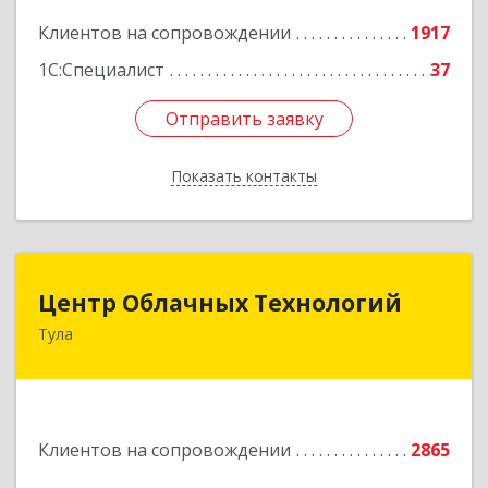
Подробнее
Клиентов на сопровождении
1917
1С:Специалист
37
Отправить заявку
Отправить заявку
Показать контакты
Назад
Центр Облачных Технологий
Центр Облачных Технологий
Тула
300000, Тульская обл, г.о. город Тула, Тула г,
Жуковского ул, дом № 58, пом.602
Подробнее
Клиентов на сопровождении
2865