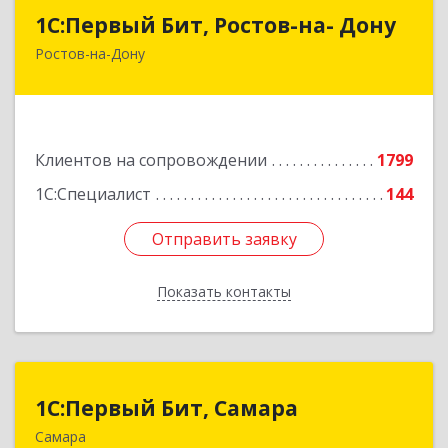
1С:Первый Бит, Ростов-на- Дону
1С:Первый Бит, Ростов-на- Дону
Ростов-на-Дону
344091, Ростовская обл, Ростов-на-Дону г,
Малиновского ул, дом № 3, корпус 1, пом.36
Подробнее
Клиентов на сопровождении
1799
1С:Специалист
144
Отправить заявку
Отправить заявку
Показать контакты
Назад
1С:Первый Бит, Самара
1С:Первый Бит, Самара
Самара
443013, Самарская обл, Самара г, Дачная ул,