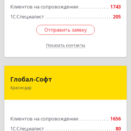
17часть, 44
Клиентов на сопровождении
1743
1С:Специалист
205
Подробнее
Отправить заявку
Отправить заявку
Показать контакты
Назад
Глобал-Софт
Глобал-Софт
Краснодар
350018, Краснодарский край, Краснодар г,
Сормовская ул, дом № 7
Подробнее
Клиентов на сопровождении
1656
1С:Специалист
80