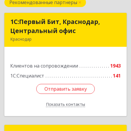
Рекомендованные партнеры
1С:Первый Бит, Краснодар,
1С:Первый Бит, Краснодар,
Центральный офис
Центральный офис
Краснодар
350051, Краснодарский край, Краснодар г,
Монтажников ул, дом № 1/4, пом.3-12,14
Клиентов на сопровождении
1943
Подробнее
1С:Специалист
141
Отправить заявку
Отправить заявку
Показать контакты
Назад