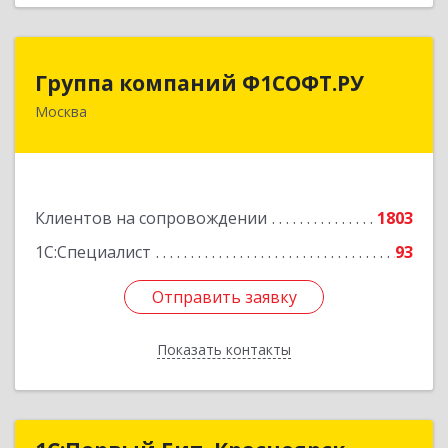
Группа компаний Ф1СОФТ.РУ
Группа компаний Ф1СОФТ.РУ
Москва
101000, Москва г, Лубянский проезд, дом №
27/1с1
Подробнее
Клиентов на сопровождении
1803
1С:Специалист
93
Отправить заявку
Отправить заявку
Показать контакты
Назад