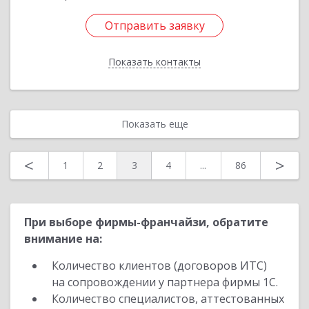
Отправить заявку
Отправить заявку
Показать контакты
Назад
Показать еще
<
>
1
2
3
4
...
86
При выборе фирмы-франчайзи, обратите
внимание на:
Количество клиентов (договоров ИТС)
на сопровождении у партнера фирмы 1С.
Количество специалистов, аттестованных