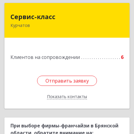
Сервис-класс
Сервис-класс
Курчатов
307251, Курская обл, Курчатовский р-н,
Курчатов г, Коммунистический пр-т, дом № 30,
корпус А
Подробнее
Клиентов на сопровождении
6
Отправить заявку
Отправить заявку
Показать контакты
Назад
При выборе фирмы-франчайзи в Брянской
области, обратите внимание на: