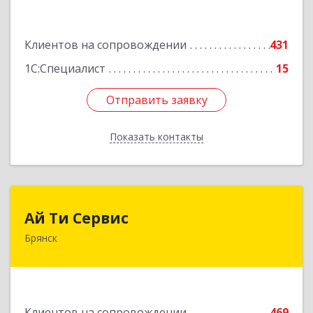
Подробнее
Клиентов на сопровождении
431
1С:Специалист
15
Отправить заявку
Отправить заявку
Показать контакты
Назад
Ай Ти Сервис
Ай Ти Сервис
Брянск
241035, Брянская обл, Брянск г, Брянской
Пролетарской Дивизии ул, дом № 9
Подробнее
Клиентов на сопровождении
469