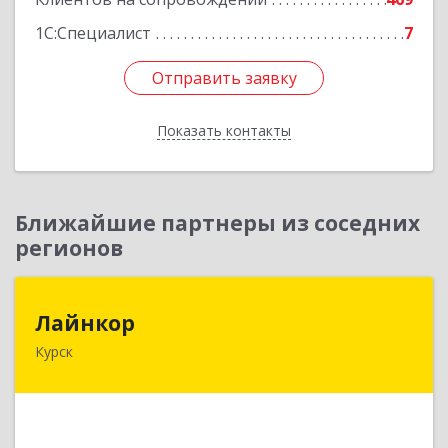
1С:Специалист
7
Отправить заявку
Отправить заявку
Показать контакты
Назад
Ближайшие партнеры из соседних
регионов
Лайнкор
Лайнкор
Курск
305021, Курская обл, Курск г, Победы пр-кт, дом
№ 10, оф.№64
Подробнее