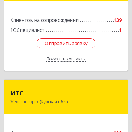
Подробнее
Клиентов на сопровождении
139
1С:Специалист
1
Отправить заявку
Отправить заявку
Показать контакты
Назад
ИТС
ИТС
Железногорск (Курская обл.)
307178, Курская обл, Железногорск г,
Димитрова ул, дом № 3, корпус 5, оф.5
Подробнее