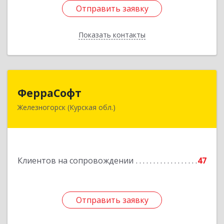
Отправить заявку
Отправить заявку
Показать контакты
Назад
ФерраСофт
ФерраСофт
Железногорск (Курская обл.)
307179, Курская обл, Железногорск г, Ленина ул,
дом № 92, корпус 1, оф.2-34
Подробнее
Клиентов на сопровождении
47
Отправить заявку
Отправить заявку