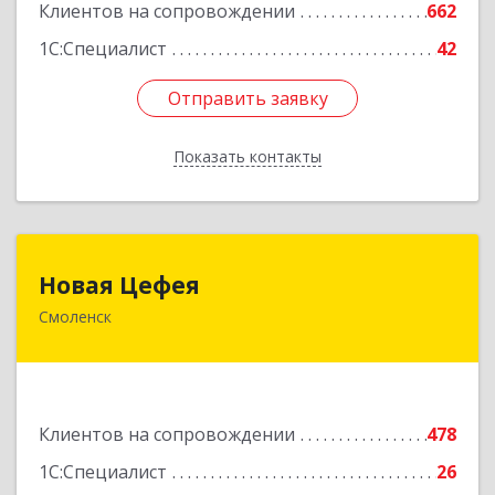
Клиентов на сопровождении
662
1С:Специалист
42
Отправить заявку
Отправить заявку
Показать контакты
Назад
Новая Цефея
Новая Цефея
Смоленск
214018, Смоленская обл, Смоленск г, Раевского
ул, дом № 10
Подробнее
Клиентов на сопровождении
478
1С:Специалист
26