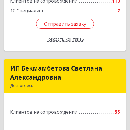
Клиентов на сопровождении
110
1С:Специалист
7
Отправить заявку
Отправить заявку
Показать контакты
Назад
ИП Бекмамбетова Светлана
ИП Бекмамбетова Светлана
Александровна
Александровна
Десногорск
216400, Смоленская обл, Десногорск г, 4-й мкр,
дом № 7, кв.11
Клиентов на сопровождении
55
Подробнее