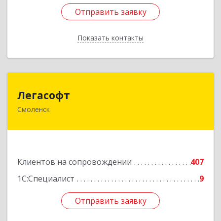
Отправить заявку
Отправить заявку
Показать контакты
Назад
Легасофт
Легасофт
Смоленск
214018, Смоленская обл, Смоленск г, Ново-
Рославльская ул, дом № 13
Подробнее
Клиентов на сопровождении
407
1С:Специалист
9
Отправить заявку
Отправить заявку