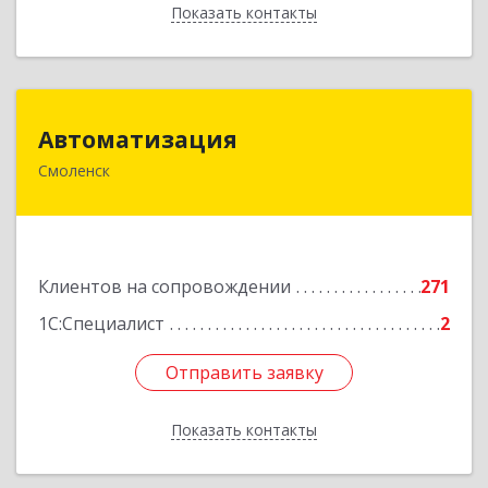
Показать контакты
Назад
Автоматизация
Автоматизация
Смоленск
214019, Смоленская обл, Смоленск г, Марии
Октябрьской ул, дом № 16, оф.107
Подробнее
Клиентов на сопровождении
271
1С:Специалист
2
Отправить заявку
Отправить заявку
Показать контакты
Назад