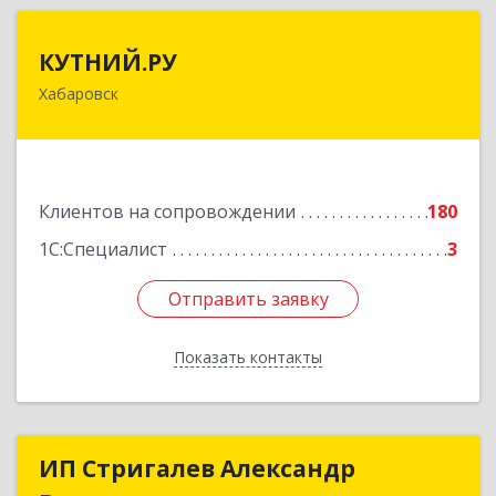
КУТНИЙ.РУ
КУТНИЙ.РУ
Хабаровск
680007, Хабаровский край, Хабаровск г,
Шевчука ул, дом № 42, оф.505
Подробнее
Клиентов на сопровождении
180
1С:Специалист
3
Отправить заявку
Отправить заявку
Показать контакты
Назад
ИП Стригалев Александр
ИП Стригалев Александр