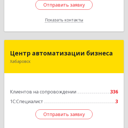
Отправить заявку
Отправить заявку
Показать контакты
Назад
Центр автоматизации бизнеса
Центр автоматизации бизнеса
Хабаровск
680030, Хабаровский край, Хабаровск г, Ленина
ул, дом № 4, оф.802
Подробнее
Клиентов на сопровождении
336
1С:Специалист
3
Отправить заявку
Отправить заявку