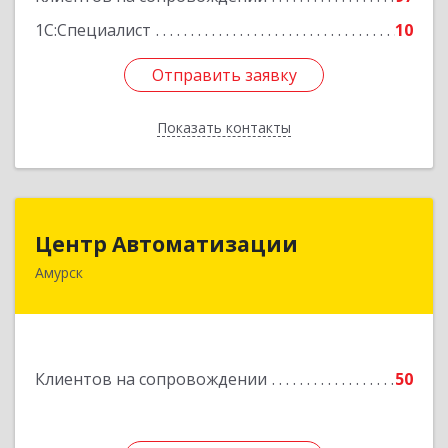
1С:Специалист
10
Отправить заявку
Отправить заявку
Показать контакты
Назад
Центр Автоматизации
Центр Автоматизации
Амурск
682640, Хабаровский край, Амурск г, Мира пр-
кт, дом № 55, оф.2
Подробнее
Клиентов на сопровождении
50