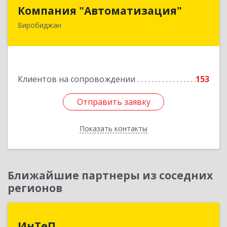
Компания "Автоматизация"
Компания "Автоматизация"
Биробиджан
679016, Еврейская Аобл, Биробиджан г,
Советская ул, дом № 59, кв.3
Подробнее
Клиентов на сопровождении
153
Отправить заявку
Отправить заявку
Показать контакты
Назад
Ближайшие партнеры из соседних
регионов
ИнТеП
ИнТеП