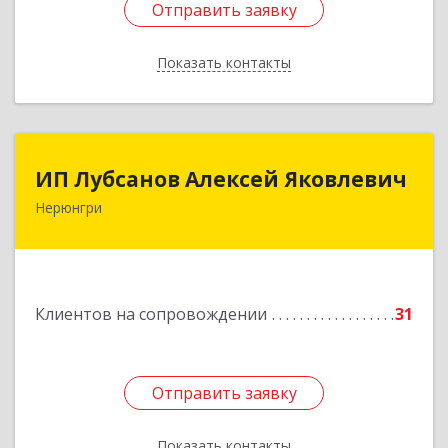
Отправить заявку
Отправить заявку
Показать контакты
Назад
ИП Лубсанов Алексей Яковлевич
ИП Лубсанов Алексей Яковлевич
Нерюнгри
675002, Амурская область, г. Благовещенск, ул.
Краснофлотская ,77/1, кв.38
Подробнее
Клиентов на сопровождении
31
Отправить заявку
Отправить заявку
Показать контакты
Назад