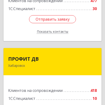
Клиентов на сопровождении
477
1С:Специалист
30
Отправить заявку
Отправить заявку
Показать контакты
Назад
ПРОФИТ ДВ
ПРОФИТ ДВ
Хабаровск
680000, Хабаровский край, Хабаровск г,
Муравьева-Амурского ул, дом № 25, пом.I
Подробнее
Клиентов на сопровождении
418
1С:Специалист
10