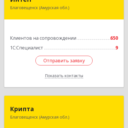
Благовещенск (Амурская обл.)
675000, Амурская обл, Благовещенск г,
Горького ул, дом № 172/1
Подробнее
Клиентов на сопровождении
650
1С:Специалист
9
Отправить заявку
Отправить заявку
Показать контакты
Назад
Крипта
Крипта
Благовещенск (Амурская обл.)
675000, Амурская обл, Благовещенск г,
Амурская ул, дом № 236, оф.7-8