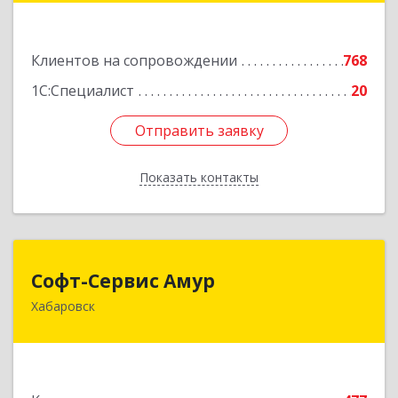
Подробнее
Клиентов на сопровождении
768
1С:Специалист
20
Отправить заявку
Отправить заявку
Показать контакты
Назад
Софт-Сервис Амур
Софт-Сервис Амур
Хабаровск
680000, Хабаровский край, Хабаровск г,
Муравьева-Амурского ул., дом № 4, оф.19
Подробнее