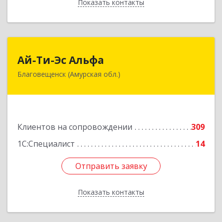
Показать контакты
Назад
Ай-Ти-Эс Альфа
Ай-Ти-Эс Альфа
Благовещенск (Амурская обл.)
675000, Амурская обл, Благовещенск г, Зейская
ул, дом № 134, оф.515
Подробнее
Клиентов на сопровождении
309
1С:Специалист
14
Отправить заявку
Отправить заявку
Показать контакты
Назад