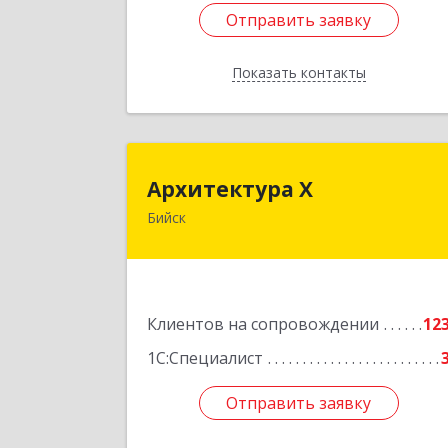
Отправить заявку
Отправить заявку
Показать контакты
Назад
Архитектура 
Архитектура Х
Бийск
659300, Алтайский край, Бийск г
Турусова ул, дом № 
Подробне
Клиентов на сопровождении
12
1С:Специалист
Отправить заявку
Отправить заявку