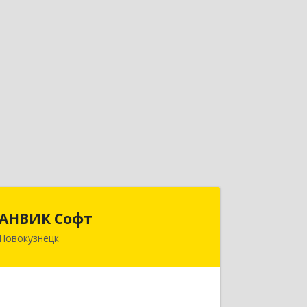
АНВИК Софт
АНВИК Софт
Новокузнецк
654079, Кемеровская область -
Кузбасс, Новокузнецкий г.о,
Новокузнецк г, Куйбышевский р-н,
Невского ул, дом № 1, этаж 2