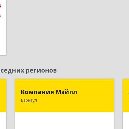
4
6
седних регионов
г
Компания Мэйпл
Компания Мэйпл
Барнаул
,
656038, Алтайский край, Барнаул г,
5
Комсомольский пр-кт, дом № 112
е
Подробнее