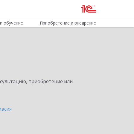
и обучение
Приобретение и внедрение
нсультацию, приобретение или
касия