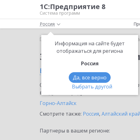
1С:Предприятие 8
Система программ
Россия
Пр
Главная
Сервисы ИТС
Информационная систем
Информация на сайте будет
отображаться для региона
Заказать Информаци
Россия
в Республике Алтай
Да, все верно
Ознакомьтесь с информационными карт
Выбрать другой
внедрение продукта.
Горно-Алтайск
Смотрите также:
Россия
,
Алтайский кра
Партнеры в вашем регионе: