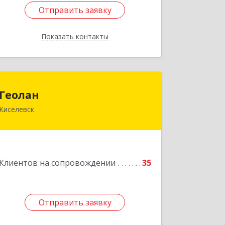
Отправить заявку
Отправить заявку
Показать контакты
Назад
Геолан
Геолан
Киселевск
652700, Кемеровская обл, Киселевск г,
Транспортная ул, дом № 54
Подробнее
Клиентов на сопровождении
35
Отправить заявку
Отправить заявку