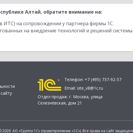
спублике Алтай, обратите внимание на:
в ИТС) на сопровождении у партнера фирмы 1С.
стованных на внедрение технологий и решений системы
Телефон:
+7 (495) 737-92-57
льности
Email:
site_v8@1c.ru
 сайту
Отдел продаж:
г. Москва
,
улица
Селезнёвская, дом 21
© 2026 АО «Группа 1С» (правопреемник «1С»). Все права на сайт защищен