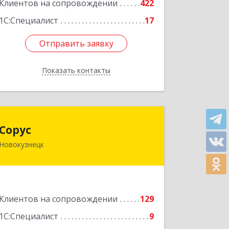
Клиентов на сопровождении
422
Подробнее
1С:Специалист
17
Отправить заявку
Отправить заявку
Показать контакты
Назад
Сорус
Сорус
Новокузнецк
654005, Кемеровская область -
Кузбасс, Новокузнецк г, Строителей
пр-кт, дом № 38, кв.11
Подробнее
Клиентов на сопровождении
129
1С:Специалист
9