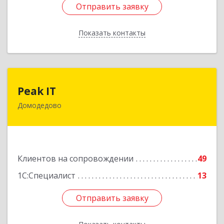
Отправить заявку
Отправить заявку
Показать контакты
Назад
Peak IT
Peak IT
Домодедово
142073, Московская обл, Домодедово г,
Ильинское д, дом № 109, кв.28
Подробнее
Клиентов на сопровождении
49
1С:Специалист
13
Отправить заявку
Отправить заявку