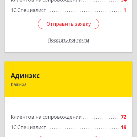
1С:Специалист
1
Отправить заявку
Отправить заявку
Показать контакты
Назад
Адинэкс
Адинэкс
Кашира
142900, Московская обл, г.о. Кашира, Кашира г,
Стрелецкая ул, дом № 70/1
Подробнее
Клиентов на сопровождении
72
1С:Специалист
19