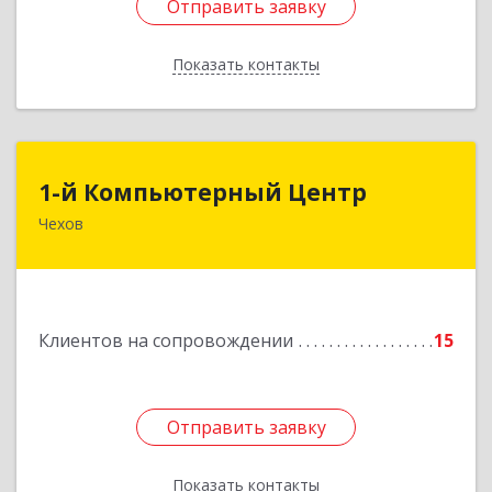
Отправить заявку
Отправить заявку
Показать контакты
Назад
1-й Компьютерный Центр
1-й Компьютерный Центр
Чехов
142306, Московская обл, Чеховский р-н, Чехов
г, Речной туп, стр.9
Подробнее
Клиентов на сопровождении
15
Отправить заявку
Отправить заявку
Показать контакты
Назад