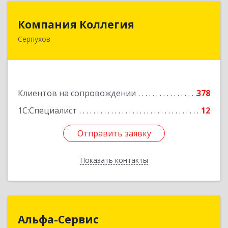
Компания Коллегия
Компания Коллегия
Серпухов
142211, Московская обл, Серпухов г, Оборонная
ул, дом № 19
Подробнее
Клиентов на сопровождении
378
1С:Специалист
12
Отправить заявку
Отправить заявку
Показать контакты
Назад
Альфа-Сервис
Альфа-Сервис