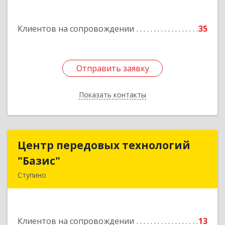
Подробнее
Клиентов на сопровождении
35
Отправить заявку
Отправить заявку
Показать контакты
Назад
Центр передовых технологий
Центр передовых технологий
"Базис"
"Базис"
Ступино
142800, Московская обл, Ступинский р-н,
Ступино г, Крылова ул, владение № 16, корпус 1
Клиентов на сопровождении
13
Подробнее