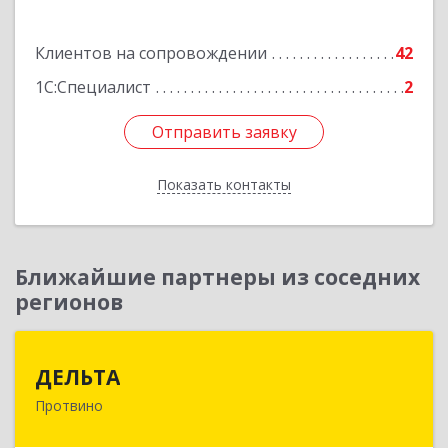
Подробнее
Клиентов на сопровождении
42
1С:Специалист
2
Отправить заявку
Отправить заявку
Показать контакты
Назад
Ближайшие партнеры из соседних
регионов
ДЕЛЬТА
ДЕЛЬТА
Протвино
142281, Московская обл, Протвино г,
Кременковское ш, дом № 9А