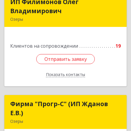
ИП Филимонов Олег
ИП Филимонов Олег
Владимирович
Владимирович
Озеры
140560, Московская обл, Озерский г.о., Озеры г.,
им Маршала Катукова мкр, дом № 29, кв.52
Клиентов на сопровождении
19
Подробнее
Отправить заявку
Отправить заявку
Показать контакты
Назад
Фирма "Прогр-С" (ИП Жданов
Фирма "Прогр-С" (ИП Жданов
Е.В.)
Е.В.)
Озеры
140563, Московская обл, Озерский р-н, Озеры г,