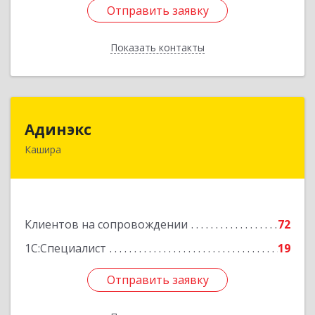
Отправить заявку
Отправить заявку
Показать контакты
Назад
Адинэкс
Адинэкс
Кашира
142900, Московская обл, г.о. Кашира, Кашира г,
Стрелецкая ул, дом № 70/1
Подробнее
Клиентов на сопровождении
72
1С:Специалист
19
Отправить заявку
Отправить заявку