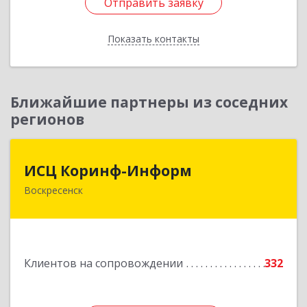
Отправить заявку
Отправить заявку
Показать контакты
Назад
Ближайшие партнеры из соседних
регионов
ИСЦ Коринф-Информ
ИСЦ Коринф-Информ
Воскресенск
140200, Московская обл, Воскресенский р-н,
Воскресенск г, Железнодорожная ул, дом № 28,
этаж 3, оф.5
Подробнее
Клиентов на сопровождении
332