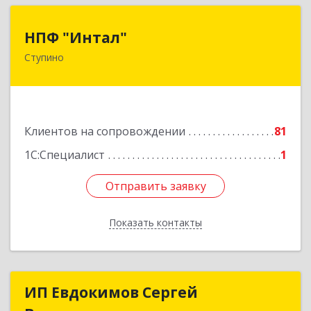
НПФ "Интал"
НПФ "Интал"
Ступино
142800, Московская обл, Ступинский р-н,
Ступино г, Чайковского ул, дом № 5а, оф.34
Подробнее
Клиентов на сопровождении
81
1С:Специалист
1
Отправить заявку
Отправить заявку
Показать контакты
Назад
ИП Евдокимов Сергей
ИП Евдокимов Сергей