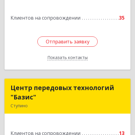
Подробнее
Клиентов на сопровождении
35
Отправить заявку
Отправить заявку
Показать контакты
Назад
Центр передовых технологий
Центр передовых технологий
"Базис"
"Базис"
Ступино
142800, Московская обл, Ступинский р-н,
Ступино г, Крылова ул, владение № 16, корпус 1
Клиентов на сопровождении
13
Подробнее