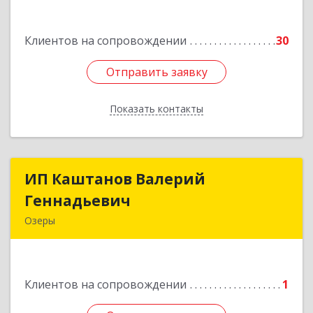
им Маршала Катукова мкр, дом № 16, кв.27
Клиентов на сопровождении
30
Подробнее
Отправить заявку
Отправить заявку
Показать контакты
Назад
ИП Каштанов Валерий
ИП Каштанов Валерий
Геннадьевич
Геннадьевич
Озеры
140560, Московская обл, Озерский р-н, Озеры г,
Ленина ул, дом № 202
Клиентов на сопровождении
1
Подробнее