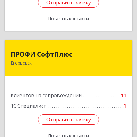
Отправить заявку
Отправить заявку
Показать контакты
Назад
ПРОФИ СофтПлюс
ПРОФИ СофтПлюс
Егорьевск
140301, Московская обл, Егорьевск г,
Парижской Коммуны ул, дом № 1Б, кв.316
Подробнее
Клиентов на сопровождении
11
1С:Специалист
1
Отправить заявку
Отправить заявку
Показать контакты
Назад