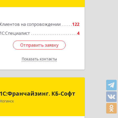
пом.3
Подробнее
Клиентов на сопровождении
122
1С:Специалист
4
Отправить заявку
Отправить заявку
Показать контакты
Назад
1С:Франчайзинг. КБ-Софт
1С:Франчайзинг. КБ-Софт
142400, Московская обл, г.о
Ногинск
Богородский, Ногинск г,
Индустриальная ул, Здание № 41В,
оф.449