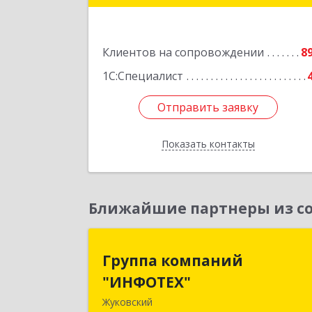
Подробне
Клиентов на сопровождении
8
1С:Специалист
Отправить заявку
Отправить заявку
Показать контакты
Назад
Ближайшие партнеры из со
Группа компани
Группа компаний
"ИНФОТЕХ
"ИНФОТЕХ"
Жуковский
140180, Московская обл, Жуковский г