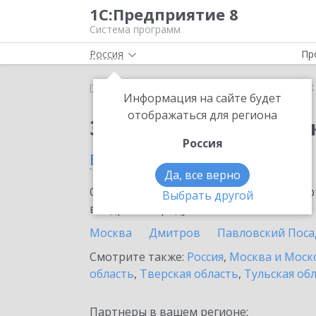
1С:Предприятие 8
Система программ
Россия
Пр
Главная
Сервисы ИТС
1СПАРК Риски
1СПАРК 
Информация на сайте будет
отображаться для региона
Заказать 1СПАРК Рис
Россия
в Электростали
Да, все верно
Ознакомьтесь с информационными карт
Выбрать другой
внедрение продукта.
Москва
Дмитров
Павловский Поса
Смотрите также:
Россия
,
Москва и Моск
область
,
Тверская область
,
Тульская об
Партнеры в вашем регионе: