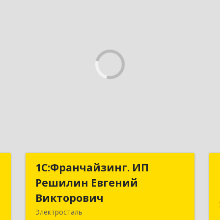
т
1С:Франчайзинг. ИП
1С:Франчайзинг. ИП
Решилин Евгений
Решилин Евгений
,
Викторович
Викторович
м
Электросталь
6