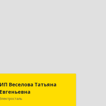
ИП Веселова Татьяна
ИП Веселова Татьяна
Евгеньевна
Евгеньевна
Электросталь
144000, Московская обл,
Электросталь г, Николаева ул, дом №