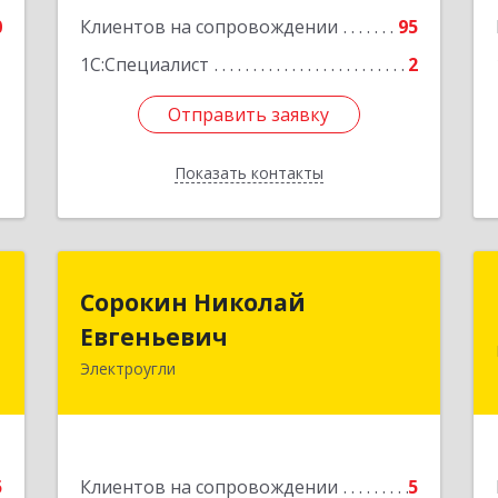
А
0
Клиентов на сопровождении
95
е
1С:Специалист
2
Отправить заявку
Отправить заявку
Показать контакты
Назад
м
Сорокин Николай
Сорокин Николай
Евгеньевич
Евгеньевич
,
3
Электроугли
Подробнее
е
5
Клиентов на сопровождении
5