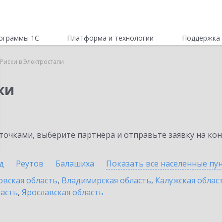
ограммы 1С
Платформа и технологии
Поддержка 
Риски в Электростали
ки
очками, выберите партнёра и отправьте заявку на ко
д
Реутов
Балашиха
Показать все населенные
пу
овская область
,
Владимирская область
,
Калужская облас
ласть
,
Ярославская область