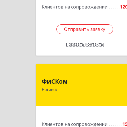
58
Клиентов на сопровождении
12
Подробне
Отправить заявку
Отправить заявку
Показать контакты
Назад
ФиСКо
ФиСКом
142403, Московская обл., г.Ногинск
Ногинск
ул.Ремесленная, д.1, пом.3
Подробне
Клиентов на сопровождении
1