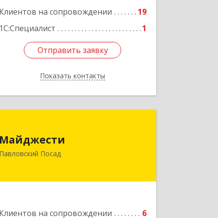
ул, дом № 10, кв.25
Клиентов на сопровождении
19
Подробнее
1С:Специалист
1
Отправить заявку
Отправить заявку
Показать контакты
Назад
Майджести
Майджести
142502, Московская обл, Павлово-
Павловский Посад
Посадский р-н, Павловский Посад г,
Южная ул, дом № 22, кв.59
Подробнее
Клиентов на сопровождении
6