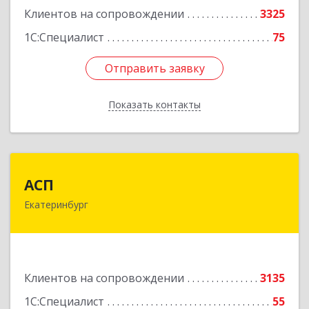
Клиентов на сопровождении
3325
1С:Специалист
75
Отправить заявку
Отправить заявку
Показать контакты
Назад
АСП
АСП
Екатеринбург
620075, Свердловская обл, Екатеринбург г,
Карла Либкнехта ул, строение 22, оф.521
Подробнее
Клиентов на сопровождении
3135
1С:Специалист
55