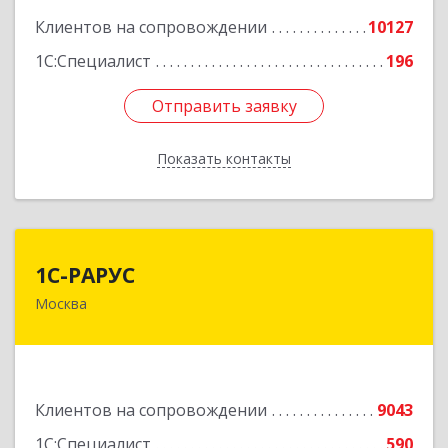
Клиентов на сопровождении
10127
1С:Специалист
196
Отправить заявку
Отправить заявку
Показать контакты
Назад
1С-РАРУС
1С-РАРУС
Москва
127434, Москва г, Дмитровское ш, дом № 9Б
Подробнее
Клиентов на сопровождении
9043
1С:Специалист
590