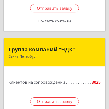
Отправить заявку
Отправить заявку
Показать контакты
Назад
Группа компаний "ЧДК"
Группа компаний "ЧДК"
Санкт-Петербург
191119, Санкт-Петербург г, вн.тер.г.
муниципальный округ Владимирский округ,
Лиговский пр-кт, дом № 123, литера А, пом.5-Н
Подробнее
Клиентов на сопровождении
3025
Отправить заявку
Отправить заявку