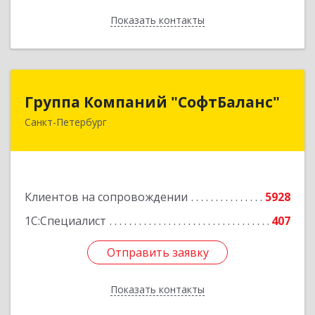
Показать контакты
Назад
Группа Компаний "СофтБаланс"
Группа Компаний "СофтБаланс"
Санкт-Петербург
195112, Санкт-Петербург г, Заневский пр-кт,
дом № 30, корпус 2, литера А
Подробнее
Клиентов на сопровождении
5928
1С:Специалист
407
Отправить заявку
Отправить заявку
Показать контакты
Назад