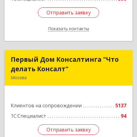
Отправить заявку
Отправить заявку
Показать контакты
Назад
Первый Дом Консалтинга "Что
Первый Дом Консалтинга "Что
делать Консалт"
делать Консалт"
Москва
127083, Москва г, Мишина ул, дом № 56
Подробнее
Клиентов на сопровождении
5137
1С:Специалист
94
Отправить заявку
Отправить заявку