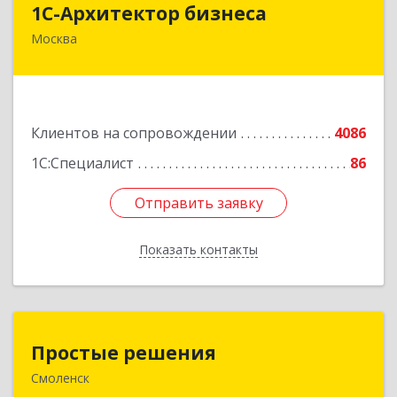
1С-Архитектор бизнеса
Москва
115114, Москва г, Кожевнический 2-й пер, дом
№ 12, строение 2, этаж 2,пом.XII, ком.6
Подробнее
Клиентов на сопровождении
4086
1С:Специалист
86
Отправить заявку
Отправить заявку
Показать контакты
Назад
Простые решения
Простые решения
Смоленск
214015, Смоленская обл, Смоленск г, Большая