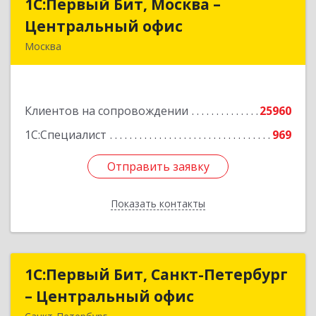
1С:Первый Бит, Москва –
1С:Первый Бит, Москва –
Центральный офис
Центральный офис
Москва
г. Москва, ул. Воронцовская, д. 35Б, корп 2
Подробнее
Клиентов на сопровождении
25960
1С:Специалист
969
Отправить заявку
Отправить заявку
Показать контакты
Назад
1С:Первый Бит, Санкт-Петербург
1С:Первый Бит, Санкт-Петербург
– Центральный офис
– Центральный офис