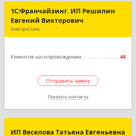
1С:Франчайзинг. ИП Решилин
1С:Франчайзинг. ИП Решилин
Евгений Викторович
Евгений Викторович
Электросталь
144006, Московская обл, Электросталь г,
Ленина пр-кт, дом № 04, корпус 2, кв.39
Клиентов на сопровождении
44
Подробнее
Отправить заявку
Отправить заявку
Показать контакты
Назад
ИП Веселова Татьяна Евгеньевна
ИП Веселова Татьяна Евгеньевна