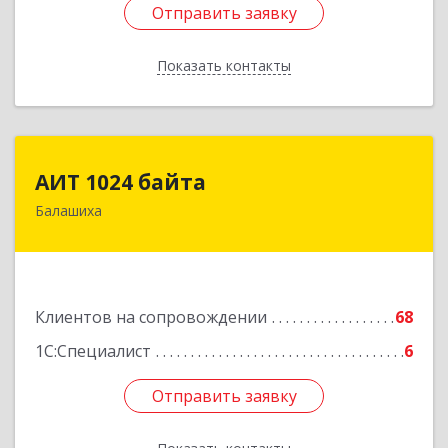
Отправить заявку
Отправить заявку
Показать контакты
Назад
АИТ 1024 байта
АИТ 1024 байта
Балашиха
143909, Московская обл, Балашиха г, Солнечная
ул, дом № 23, кв.104
Подробнее
Клиентов на сопровождении
68
1С:Специалист
6
Отправить заявку
Отправить заявку