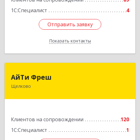
1С:Специалист
4
Отправить заявку
Отправить заявку
Показать контакты
Назад
АйТи Фреш
АйТи Фреш
Щелково
141100, Московская обл, Щелково г, Городской
округ Щелково, Ленина пл, дом № 5, ком.308
Подробнее
Клиентов на сопровождении
120
1С:Специалист
1