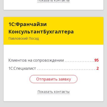
Показать контакты
Назад
1С:Франчайзи
1С:Франчайзи
КонсультантБухгалтера
КонсультантБухгалтера
Павловский Посад
142500, Московская обл, Павловский Посад г,
Каляева ул, дом № 3, оф.38
Клиентов на сопровождении
95
Подробнее
1С:Специалист
2
Отправить заявку
Отправить заявку
Показать контакты
Назад