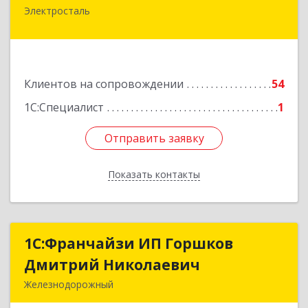
Электросталь
144000, Московская обл, Электросталь г,
Николаева ул, дом № 6, кв.6
Подробнее
Клиентов на сопровождении
54
1С:Специалист
1
Отправить заявку
Отправить заявку
Показать контакты
Назад
1С:Франчайзи ИП Горшков
1С:Франчайзи ИП Горшков
Дмитрий Николаевич
Дмитрий Николаевич
Железнодорожный
143980, Московская обл, Железнодорожный г,