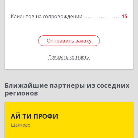
Подробнее
Клиентов на сопровождении
15
Отправить заявку
Отправить заявку
Показать контакты
Назад
Ближайшие партнеры из соседних
регионов
АЙ ТИ ПРОФИ
АЙ ТИ ПРОФИ
Щелково
141108, Московская обл, г.о. Щёлково,
Щёлково г, Заводская ул, дом № 1, пом.3