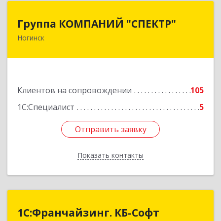
Группа КОМПАНИЙ "СПЕКТР"
Группа КОМПАНИЙ "СПЕКТР"
Ногинск
142400, Московская обл, г.о.Богородский,
Ногинск г, Рогожская ул, дом № 89, оф.210
Подробнее
Клиентов на сопровождении
105
1С:Специалист
5
Отправить заявку
Отправить заявку
Показать контакты
Назад
1С:Франчайзинг. КБ-Софт
1С:Франчайзинг. КБ-Софт