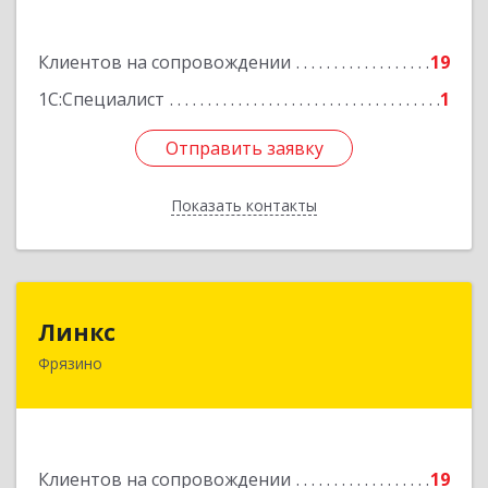
Пролетарская ул, дом № 10, кв.25
Клиентов на сопровождении
19
Подробнее
1С:Специалист
1
Отправить заявку
Отправить заявку
Показать контакты
Назад
Линкс
Линкс
Фрязино
141190, Московская обл, Фрязино г, Заводской
проезд, дом № 3, кв.133
Подробнее
Клиентов на сопровождении
19