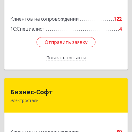
Подробнее
Клиентов на сопровождении
122
1С:Специалист
4
Отправить заявку
Отправить заявку
Показать контакты
Назад
Бизнес-Софт
Бизнес-Софт
Электросталь
144000, Московская обл, Электросталь г, Карла
Маркса ул, дом № 26
Подробнее
Клиентов на сопровождении
89