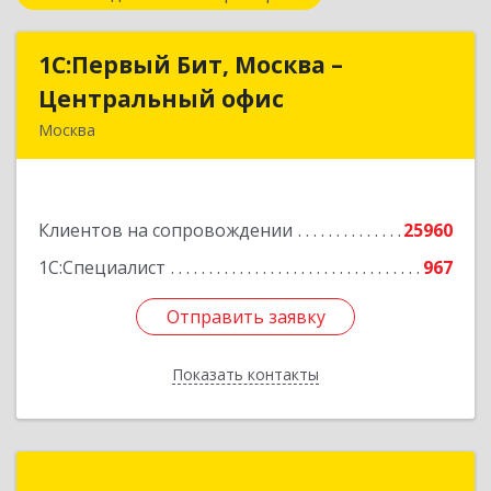
1С:Первый Бит, Москва –
1С:Первый Бит, Москва –
Центральный офис
Центральный офис
Москва
г. Москва, ул. Воронцовская, д. 35Б, корп 2
Подробнее
Клиентов на сопровождении
25960
1С:Специалист
967
Отправить заявку
Отправить заявку
Показать контакты
Назад
1С-РАРУС