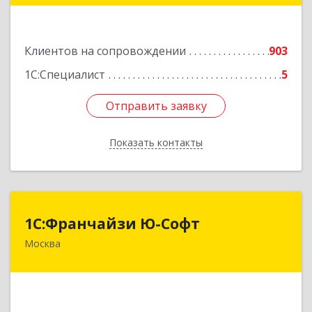
Подробнее
Клиентов на сопровождении
903
1С:Специалист
5
Отправить заявку
Отправить заявку
Показать контакты
Назад
1С:Франчайзи Ю-Софт
1С:Франчайзи Ю-Софт
Москва
117149, Москва г, вн.тер.г. муниципальный
округ Зюзино, Азовская ул, дом № 6, корпус 3
Подробнее