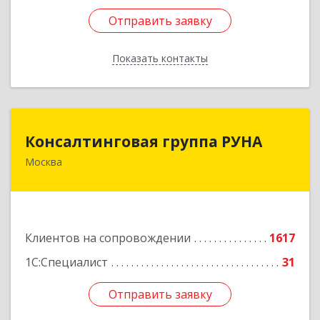
Отправить заявку
Отправить заявку
Показать контакты
Назад
Консалтинговая группа РУНА
Консалтинговая группа РУНА
Москва
117218, Москва г, Кржижановского ул, дом №
29, корпус 1
Подробнее
Клиентов на сопровождении
1617
1С:Специалист
31
Отправить заявку
Отправить заявку