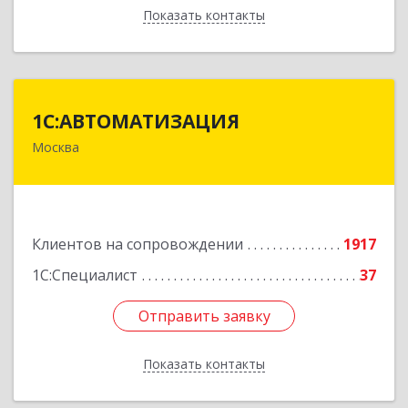
Показать контакты
Назад
1С:АВТОМАТИЗАЦИЯ
1С:АВТОМАТИЗАЦИЯ
Москва
111024, Москва г, Энтузиастов 1-я ул, дом №
12А
Подробнее
Клиентов на сопровождении
1917
1С:Специалист
37
Отправить заявку
Отправить заявку
Показать контакты
Назад