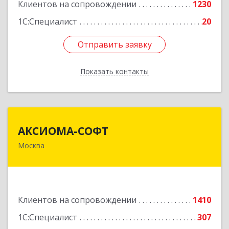
Клиентов на сопровождении
1230
1С:Специалист
20
Отправить заявку
Отправить заявку
Показать контакты
Назад
АКСИОМА-СОФТ
АКСИОМА-СОФТ
Москва
105066, Москва г, вн.тер.г. муниципальный
округ Басманный, Нижняя Красносельская ул,
дом № 35, строение 64, пом.12/7
Подробнее
Клиентов на сопровождении
1410
1С:Специалист
307