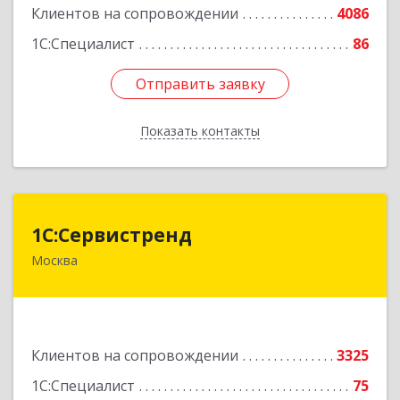
Клиентов на сопровождении
4086
1С:Специалист
86
Отправить заявку
Отправить заявку
Показать контакты
Назад
1С:Сервистренд
1С:Сервистренд
Москва
107023, Москва г, Семёновский пер, дом № 15,
этаж 6, пом.I, ком.4
Подробнее
Клиентов на сопровождении
3325
1С:Специалист
75