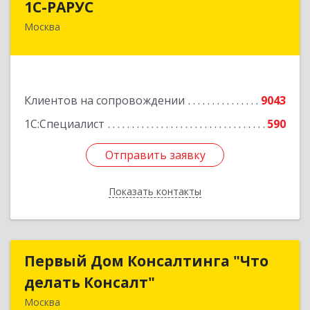
1С-РАРУС
Москва
127434, Москва г, Дмитровское ш, дом № 9Б
Подробнее
Клиентов на сопровождении
9043
1С:Специалист
590
Отправить заявку
Отправить заявку
Показать контакты
Назад
Первый Дом Консалтинга "Что
Первый Дом Консалтинга "Что
делать Консалт"
делать Консалт"
Москва