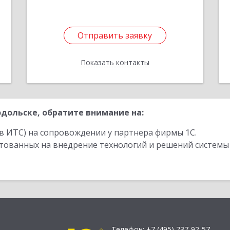
Подробнее
1
Отправить заявку
Отправить заявку
Показать контакты
Назад
дольске, обратите внимание на:
в ИТС) на сопровождении у партнера фирмы 1С.
стованных на внедрение технологий и решений системы
Телефон:
+7 (495) 737-92-57