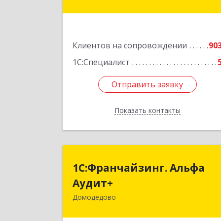
Подробне
Клиентов на сопровождении
90
1С:Специалист
Отправить заявку
Отправить заявку
Показать контакты
Назад
1С:Франчайзинг. Альф
1С:Франчайзинг. Альфа
Аудит
Аудит+
Домодедово
142001, Московская обл, Домодедов
г, Северный мкр, Каширское ш, до