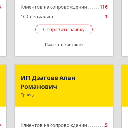
е
4
Клиентов на сопровождении
116
1С:Специалист
1
Отправить заявку
Отправить заявку
Показать контакты
Назад
Т
ИП Дзагоев Алан
ИП Дзагоев Алан
Романович
Романович
,
4
Троицк
119297, Москва
г,пос.Московский,ул.Родниковая,дом
е
30,к.1,кв.500Текстильщиков ул, дом
№ 6
0
Клиентов на сопровождении
5