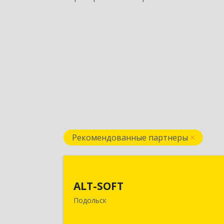
Рекомендованные партнеры
ALT-SOF
ALT-SOFT
142116, Московская обл, Подольск г
Подольск
Советская ул, дом № 41/5, оф.1