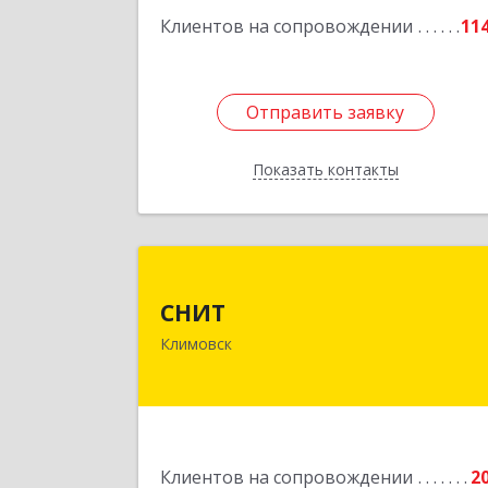
Подробне
Клиентов на сопровождении
11
Отправить заявку
Отправить заявку
Показать контакты
Назад
СНИ
СНИТ
142180, Московская обл, Климовск г
Климовск
Советская ул, дом № 1
Подробне
Клиентов на сопровождении
2