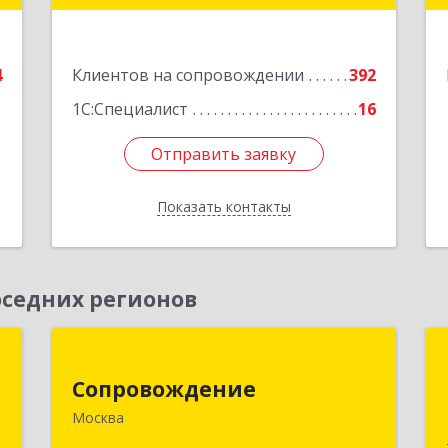
е
дом № 19, оф.506
Подробнее
4
Клиентов на сопровождении
392
1С:Специалист
16
Отправить заявку
Отправить заявку
Показать контакты
Назад
седних регионов
м
Сопровождение
Сопровождение
,
117198, Москва г, Саморы Машела ул,
Москва
2
дом № 8, корпус 1, кв.233