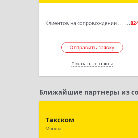
Подробне
Клиентов на сопровождении
82
Отправить заявку
Отправить заявку
Показать контакты
Назад
Ближайшие партнеры из со
Такско
Такском
119034, Москва г, Барыковский пер
Москва
дом № 4,стр.