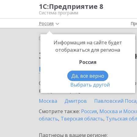
1С:Предприятие 8
Система программ
Россия
Пр
Главная
Сервисы ИТС
1СПАРК Риски
1СПАРК 
Информация на сайте будет
отображаться для региона
Заказать 1СПАРК Рис
Россия
в Подольске
Да, все верно
Ознакомьтесь с информационными карт
Выбрать другой
внедрение продукта.
Москва
Дмитров
Павловский Поса
Смотрите также:
Россия
,
Москва и Моск
область
,
Тверская область
,
Тульская об
Партнеры в вашем регионе: