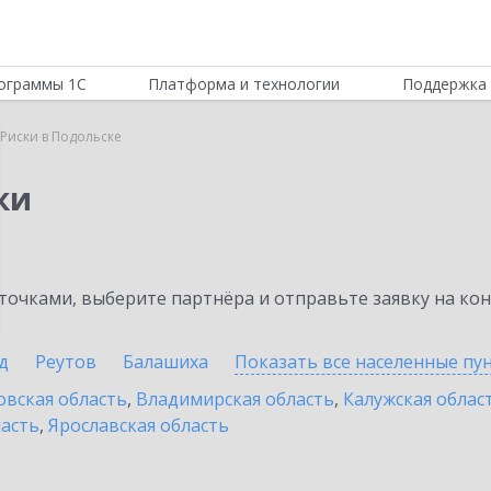
ограммы 1С
Платформа и технологии
Поддержка 
Риски в Подольске
ки
очками, выберите партнёра и отправьте заявку на ко
д
Реутов
Балашиха
Показать все населенные
пу
овская область
,
Владимирская область
,
Калужская облас
ласть
,
Ярославская область