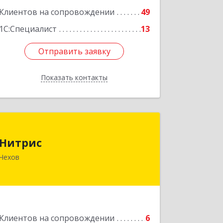
Клиентов на сопровождении
49
1С:Специалист
13
Отправить заявку
Отправить заявку
Показать контакты
Назад
Нитрис
Нитрис
142350, Московская обл, Чехов м.о.,
Чехов
Столбовая пгт, Серпуховская ул, дом
№ 23
Подробнее
Клиентов на сопровождении
6