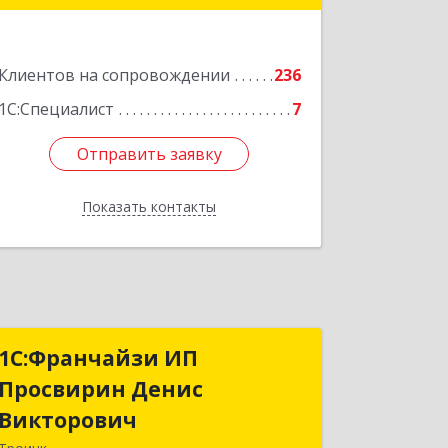
Подробнее
Клиентов на сопровождении
236
1С:Специалист
7
Отправить заявку
Отправить заявку
Показать контакты
Назад
1C:Франчайзи ИП
1C:Франчайзи ИП
Просвирин Денис
Просвирин Денис
Викторович
Викторович