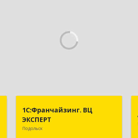
T
1С:Франчайзинг. ВЦ
1С:Франчайзинг. ВЦ
ЭКСПЕРТ
ЭКСПЕРТ
,
7
Подольск
142100, Московская обл, г.о.
Подольск, Подольск г, Федорова ул,