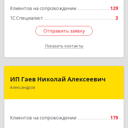
Клиентов на сопровождении
129
1С:Специалист
3
Отправить заявку
Отправить заявку
Показать контакты
Назад
ИП Гаев Николай Алексеевич
ИП Гаев Николай Алексеевич
Александров
601650, Владимирская обл, Александровский р-
н, Александров г, Свердлова ул, дом № 41, кв.57
Подробнее
Клиентов на сопровождении
179