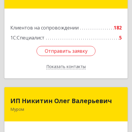
ул, дом № 17
Подробнее
Клиентов на сопровождении
182
1С:Специалист
5
Отправить заявку
Отправить заявку
Показать контакты
Назад
ИП Никитин Олег Валерьевич
ИП Никитин Олег Валерьевич
Муром
602267, Владимирская обл, Муром г,
Коммунистическая ул., дом № 36
Подробнее