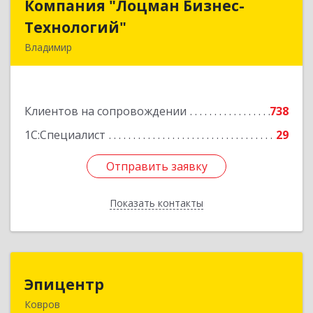
Компания "Лоцман Бизнес-
Компания "Лоцман Бизнес-
Технологий"
Технологий"
Владимир
600015, Владимирская обл, Владимир г,
Чайковского ул, дом № 40А, оф.21
Клиентов на сопровождении
738
Подробнее
1С:Специалист
29
Отправить заявку
Отправить заявку
Показать контакты
Назад
Эпицентр
Эпицентр
Ковров
601900, Владимирская обл, Ковров г, Барсукова