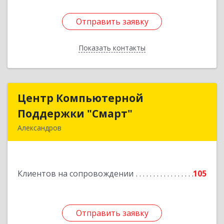
Отправить заявку
Отправить заявку
Показать контакты
Назад
Центр Компьютерной
Центр Компьютерной
Поддержки "Смарт"
Поддержки "Смарт"
Александров
601650, Владимирская обл, Александровский р-
н, Александров г, Институтская ул, дом № 1,
ком.74
Клиентов на сопровождении
105
Подробнее
Отправить заявку
Отправить заявку