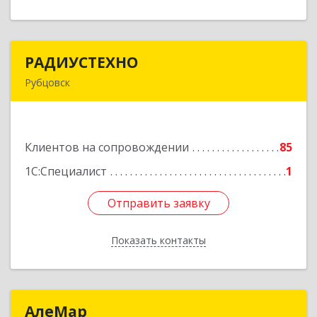
РАДИУСТЕХНО
РАДИУСТЕХНО
Рубцовск
658225, Алтайский край, Рубцовск г, Ленина пр-
кт, дом № 206, оф.427
Клиентов на сопровождении
85
Подробнее
1С:Специалист
1
Отправить заявку
Отправить заявку
Показать контакты
Назад
АлеМар
АлеМар