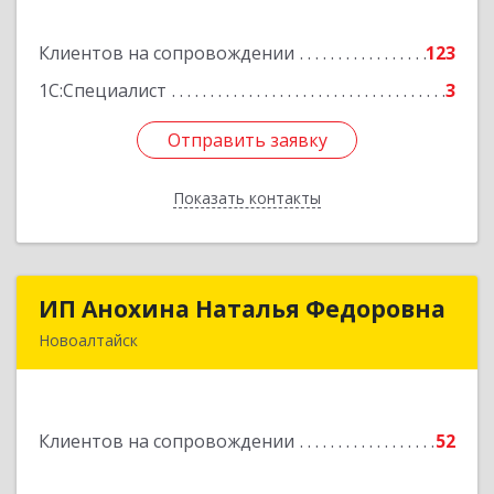
дом № 3
Клиентов на сопровождении
123
Подробнее
1С:Специалист
3
Отправить заявку
Отправить заявку
Показать контакты
Назад
ИП Анохина Наталья Федоровна
ИП Анохина Наталья Федоровна
Новоалтайск
658041, Алтайский край, Новоалтайск г,
Белоярская ул, дом № 132
Клиентов на сопровождении
52
Подробнее