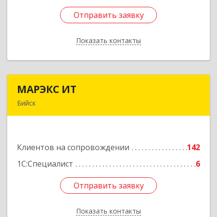
Отправить заявку
Отправить заявку
Показать контакты
Назад
МАРЭКС ИТ
МАРЭКС ИТ
Бийск
Алтайский край, Бийск г, Разина, дом № 94
Подробнее
Клиентов на сопровождении
142
1С:Специалист
6
Отправить заявку
Отправить заявку
Показать контакты
Назад