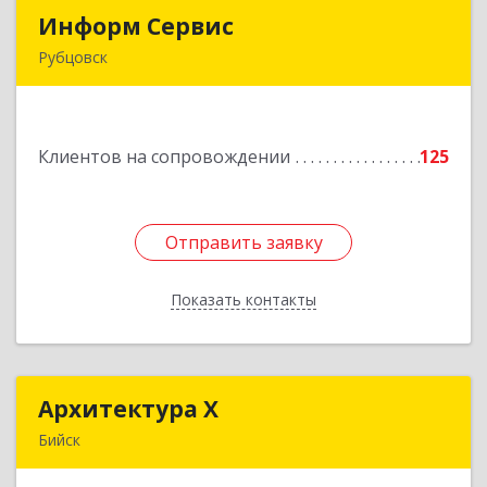
Информ Сервис
Информ Сервис
Рубцовск
658204, Алтайский край, Рубцовск г, Алтайская
ул, дом № 7
Клиентов на сопровождении
125
Подробнее
Отправить заявку
Отправить заявку
Показать контакты
Назад
Архитектура Х
Архитектура Х
Бийск
659300, Алтайский край, Бийск г, Турусова ул,