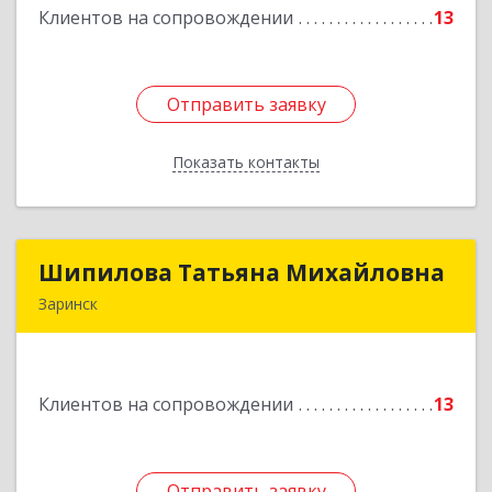
Клиентов на сопровождении
13
Подробнее
Отправить заявку
Отправить заявку
Показать контакты
Назад
Шипилова Татьяна Михайловна
Шипилова Татьяна Михайловна
Заринск
Подробнее
Клиентов на сопровождении
13
Отправить заявку
Отправить заявку