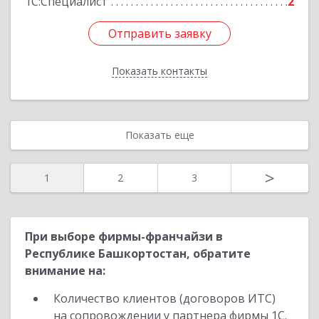
1С:Специалист
2
Отправить заявку
Отправить заявку
Показать контакты
Назад
Показать еще
>
1
2
3
При выборе фирмы-франчайзи в
Республике Башкортостан, обратите
внимание на:
Количество клиентов (договоров ИТС)
на сопровождении у партнера фирмы 1С.