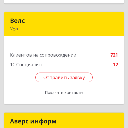
Велс
Велс
Уфа
450071, Башкортостан Респ, Уфа г, 50 лет СССР
ул, дом № 48/1, этаж 5
Клиентов на сопровождении
721
Подробнее
1С:Специалист
12
Отправить заявку
Отправить заявку
Показать контакты
Назад
Аверс информ
Аверс информ