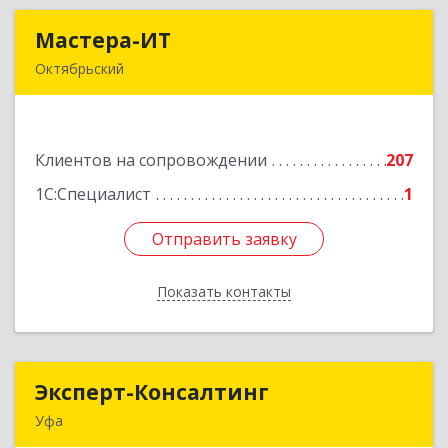
Мастера-ИТ
Мастера-ИТ
Октябрьский
452607, Башкортостан Респ, Октябрьский г,
Комсомольская ул, дом № 20, оф."МИТ"
Клиентов на сопровождении
207
Подробнее
1С:Специалист
1
Отправить заявку
Отправить заявку
Показать контакты
Назад
Эксперт-Консалтинг
Эксперт-Консалтинг
Уфа
450059, Башкортостан Респ, Уфимский р-н, Уфа