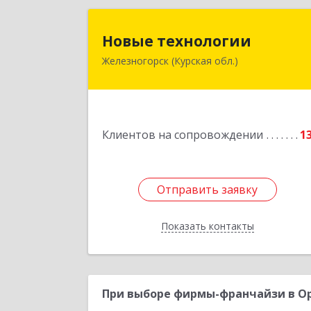
Новые технологи
Новые технологии
Железногорск (Курская обл.)
307170, Курская обл, Железногорски
р-н, Железногорск г, Автолюбителе
пер, дом № 5, офис 
Подробне
Клиентов на сопровождении
1
Отправить заявку
Отправить заявку
Показать контакты
Назад
При выборе фирмы-франчайзи в Ор