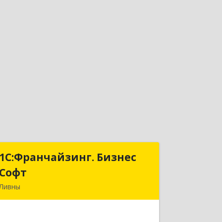
1C:Франчайзинг. Бизнес
1C:Франчайзинг. Бизнес
Софт
Софт
Ливны
303851, Орловская обл, Ливны г,
Гайдара ул, дом № 2, кв.124