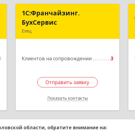
и
1С:Франчайзинг.
1С:Франчайзинг.
БухСервис
БухСервис
й
Елец
й
399780, Липецкая обл, Елецкий р-н,
7
Елец г, Новоселов ул, дом № 12
е
3
Клиентов на сопровождении
3
Подробнее
Отправить заявку
Отправить заявку
Показать контакты
Назад
ловской области, обратите внимание на: