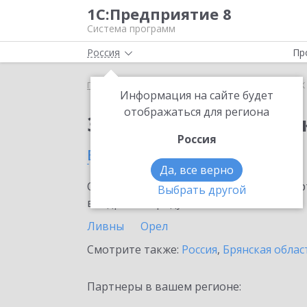
1С:Предприятие 8
Система программ
Россия
Пр
Главная
Сервисы ИТС
1СПАРК Риски
1СПАРК 
Информация на сайте будет
отображаться для региона
Заказать 1СПАРК Рис
Россия
в Орловской области
Да, все верно
Ознакомьтесь с информационными карт
Выбрать другой
внедрение продукта.
Ливны
Орел
Смотрите также:
Россия
,
Брянская облас
Партнеры в вашем регионе: