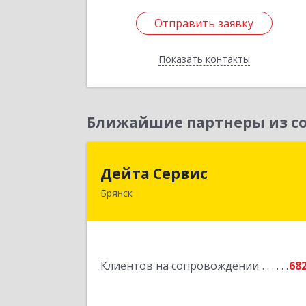
Отправить заявку
Отправить заявку
Показать контакты
Назад
Ближайшие партнеры из со
Дейта Серви
Дейта Сервис
Брянск
241035, Брянская обл, Брянск г
Ульянова ул, дом № 4, оф.40
Подробне
Клиентов на сопровождении
68