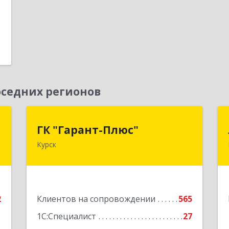
седних регионов
с
ГК "Гарант-Плюс"
ГК "Гарант-Плюс"
Курск
,
305035, Курская обл, Курск г,
3
Овечкина ул, дом № 14, пом.1
е
Подробнее
2
Клиентов на сопровождении
565
1С:Специалист
27