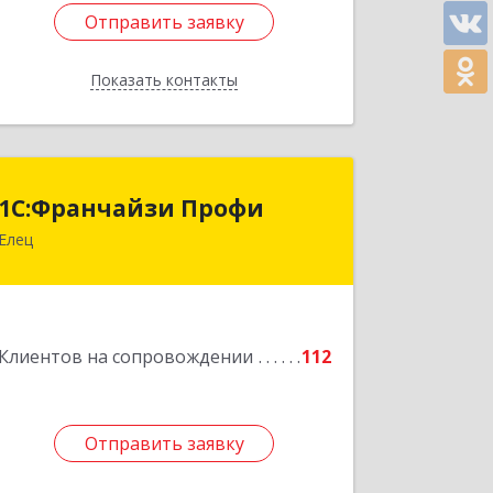
Отправить заявку
Отправить заявку
Показать контакты
Назад
1С:Франчайзи Профи
1С:Франчайзи Профи
Елец
399784, Липецкая обл, Елец г,
Гагарина ул, Здание № 3а
Подробнее
Клиентов на сопровождении
112
Отправить заявку
Отправить заявку