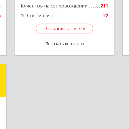
е
Подробнее
3
Клиентов на сопровождении
211
6
1С:Специалист
22
Отправить заявку
Отправить заявку
Показать контакты
Назад
с
,
В
е
1