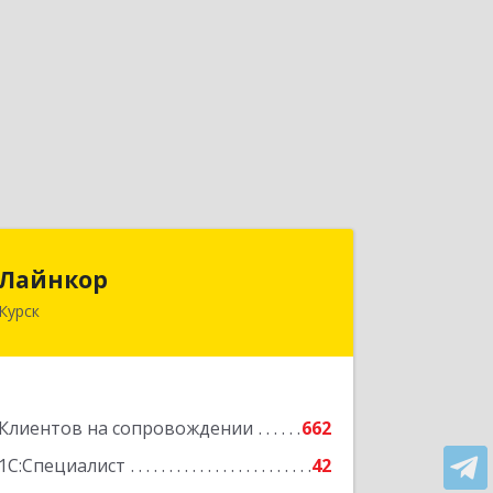
Лайнкор
Лайнкор
Курск
305021, Курская обл, Курск г, Победы
пр-кт, дом № 10, оф.№64
Подробнее
Клиентов на сопровождении
662
1С:Специалист
42