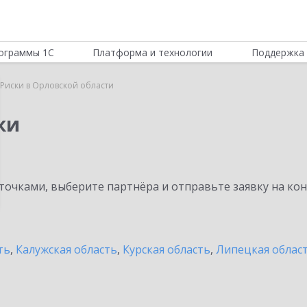
ограммы 1С
Платформа и технологии
Поддержка 
Риски в Орловской области
ки
очками, выберите партнёра и отправьте заявку на ко
ть
,
Калужская область
,
Курская область
,
Липецкая облас