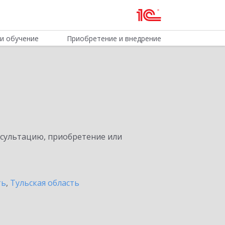
и обучение
Приобретение и внедрение
нсультацию, приобретение или
ть
,
Тульская область