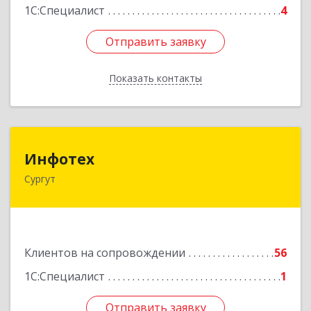
1С:Специалист
4
Отправить заявку
Отправить заявку
Показать контакты
Назад
Инфотех
Инфотех
Сургут
628400, Ханты-Мансийский Автономный округ
- Югра АО, Сургут г, Быстринская ул, дом № 8
Подробнее
Клиентов на сопровождении
56
1С:Специалист
1
Отправить заявку
Отправить заявку