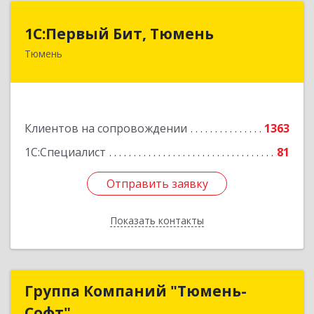
1С:Первый Бит, Тюмень
1С:Первый Бит, Тюмень
Тюмень
625000, Тюменская обл, Тюмень г, Республики
ул, дом № 61, оф.712
Подробнее
Клиентов на сопровождении
1363
1С:Специалист
81
Отправить заявку
Отправить заявку
Показать контакты
Назад
Группа Компаний "Тюмень-
Группа Компаний "Тюмень-
Софт"
Софт"