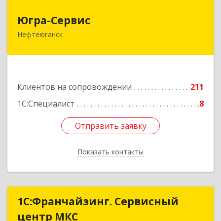
Югра-Сервис
Югра-Сервис
Нефтеюганск
628303, Ханты-Мансийский Автономный округ
- Югра АО, Нефтеюганск г, 6-й мкр, дом № 3,
кв.175
Подробнее
Клиентов на сопровождении
211
1С:Специалист
8
Отправить заявку
Отправить заявку
Показать контакты
Назад
1С:Франчайзинг. Сервисный
1С:Франчайзинг. Сервисный
центр МКС
центр МКС