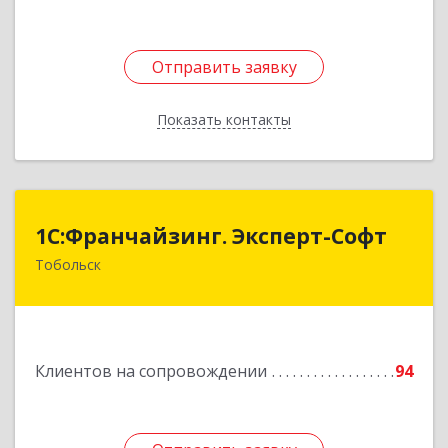
Отправить заявку
Отправить заявку
Показать контакты
Назад
1С:Франчайзинг. Эксперт-Софт
1С:Франчайзинг. Эксперт-Софт
Тобольск
626150, Тюменская обл, Тобольск г, 7-й мкр,
дом № 39, пом.8
Подробнее
Клиентов на сопровождении
94