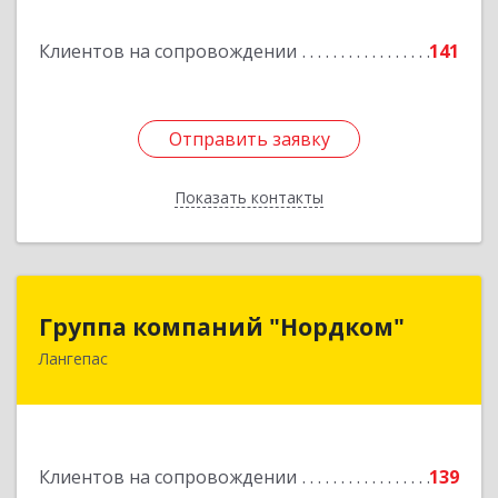
Подробнее
Клиентов на сопровождении
141
Отправить заявку
Отправить заявку
Показать контакты
Назад
Группа компаний "Нордком"
Группа компаний "Нордком"
Лангепас
628672, Тюменская обл, Лангепас г., Солнечная
ул., дом № 21/1, каб.313
Подробнее
Клиентов на сопровождении
139