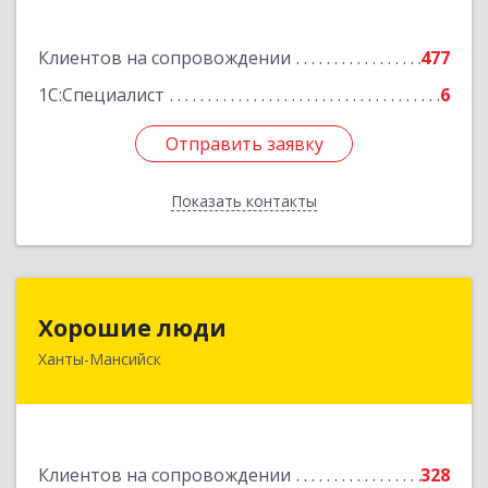
Подробнее
Клиентов на сопровождении
477
1С:Специалист
6
Отправить заявку
Отправить заявку
Показать контакты
Назад
Хорошие люди
Хорошие люди
Ханты-Мансийск
628007, Ханты-Мансийский Автономный округ
- Югра АО, Ханты-Мансийск г, Светлая ул, дом
№ 40
Подробнее
Клиентов на сопровождении
328