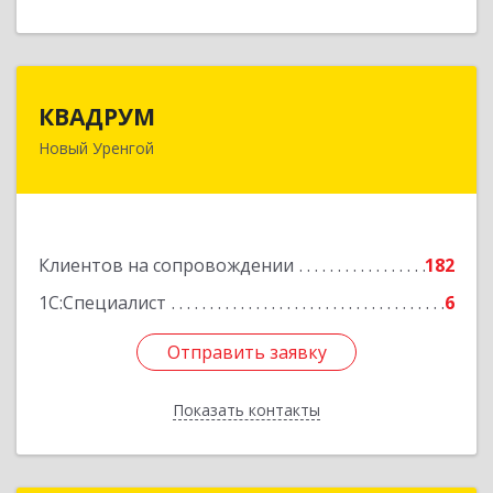
КВАДРУМ
КВАДРУМ
Новый Уренгой
629309, Ямало-Ненецкий АО, Новый Уренгой г,
Северное Кольцо ул, дом № 14
Подробнее
Клиентов на сопровождении
182
1С:Специалист
6
Отправить заявку
Отправить заявку
Показать контакты
Назад