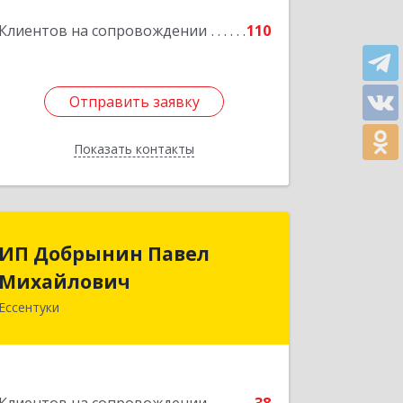
Подробнее
Клиентов на сопровождении
110
Отправить заявку
Отправить заявку
Показать контакты
Назад
ИП Добрынин Павел
ИП Добрынин Павел
Михайлович
Михайлович
Ессентуки
Подробнее