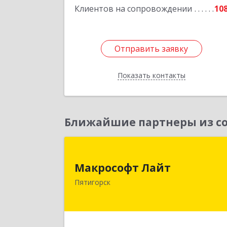
Клиентов на сопровождении
10
Отправить заявку
Отправить заявку
Показать контакты
Назад
Ближайшие партнеры из со
Макрософт Лай
Макрософт Лайт
357501, Ставропольский край
Пятигорск
Пятигорск г, Коста Хетагурова ул, до
№ 
Подробне