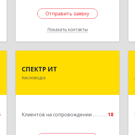
Отправить заявку
Отправить заявку
Показать контакты
Назад
й
СПЕКТР ИТ
ч
СПЕКТР ИТ
357736, Ставропольский край,
Кисловодск
Кисловодск г, Ставропольская ул, дом
,
№ 8
0
Подробнее
е
5
Клиентов на сопровождении
18