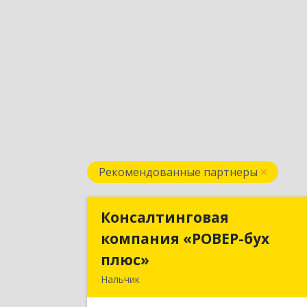
Рекомендованные партнеры
Консалтинговая
Консалтингова
компания «РОВЕР-бух
компания «РОВЕР-бу
плюс»
плюс
Нальчик
360004, Кабардино-Балкарская Респ