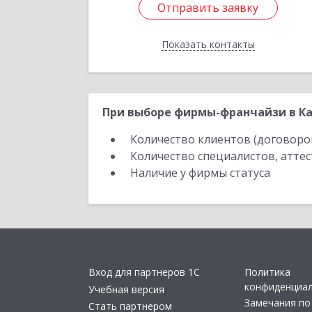
Отправить заявку
Отправить заявку
Показать контакты
Назад
При выборе фирмы-франчайзи в Ка
Количество клиентов (договоро
Количество специалистов, атте
Наличие у фирмы статуса
Вход для партнеров 1С
Политика
конфиденциа
Учебная версия
Замечания по
Стать партнером