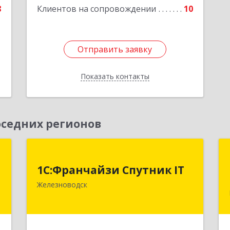
8
Клиентов на сопровождении
10
Отправить заявку
Отправить заявку
Показать контакты
Назад
седних регионов
т
1С:Франчайзи Спутник IT
1С:Франчайзи Спутник IT
,
357430, Ставропольский край, город-
Железноводск
м
курорт Железноводск, Иноземцево п,
4
Свободы ул, дом № 136
е
Подробнее