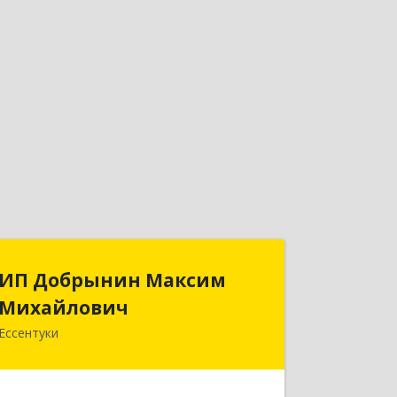
ИП Добрынин Максим
ИП Добрынин Максим
Михайлович
Михайлович
Ессентуки
357601, Ставропольский край,
Ессентуки, Спасателей, дом № 5, кв.43