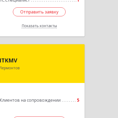
1С:Специалист
1
Отправить заявку
Отправить заявку
Показать контакты
Назад
ITKMV
ITKMV
Лермонтов
Подробнее
Клиентов на сопровождении
5