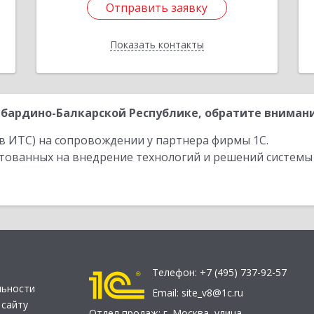
Отправить заявку
Отправить заявку
Показать контакты
Назад
бардино-Балкарской Республике, обратите внимани
в ИТС) на сопровождении у партнера фирмы 1С.
стованных на внедрение технологий и решений системы
Телефон:
+7 (495) 737-92-57
льности
Email:
site_v8@1c.ru
 сайту
Отдел продаж:
г. Москва
,
улица