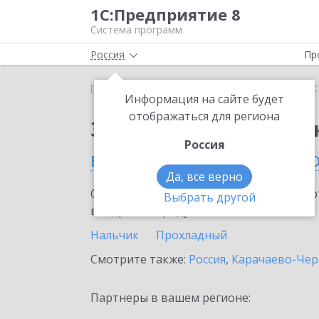
1С:Предприятие 8
Система программ
Россия
Пр
Главная
Сервисы ИТС
1СПАРК Риски
1СПАРК 
Информация на сайте будет
отображаться для региона
Заказать 1СПАРК Рис
Россия
в Кабардино-Балкарск
Да, все верно
Ознакомьтесь с информационными карт
Выбрать другой
внедрение продукта.
Нальчик
Прохладный
Смотрите также:
Россия
,
Карачаево-Чер
Партнеры в вашем регионе: