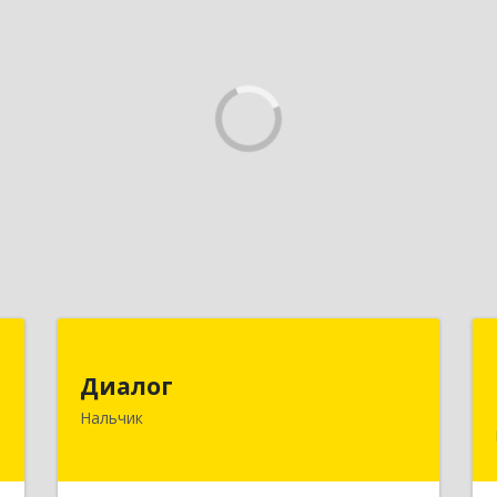
я
Диалог
х
Диалог
360016, Кабардино-Балкарская Респ,
»
Нальчик
Нальчик г, Калюжного ул, дом № 3,
этаж 2
,