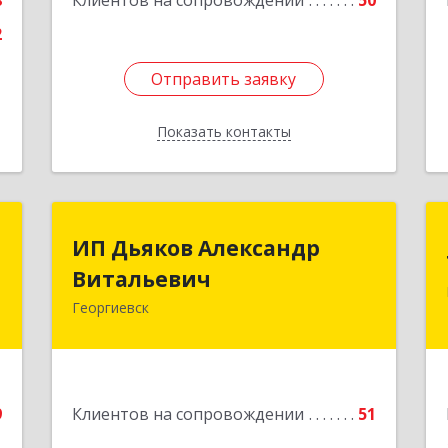
8
Клиентов на сопровождении
50
2
Отправить заявку
Отправить заявку
Показать контакты
Назад
а
ИП Дьяков Александр
ИП Дьяков Александр
а
Витальевич
Витальевич
Георгиевск
,
Подробнее
4
е
9
Клиентов на сопровождении
51