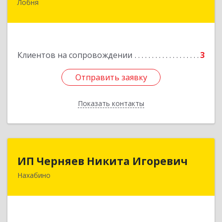
Лобня
Россия, 141730, Московская область, г. Лобня,
ул. Катюшки, д. 58, кв. 56
Подробнее
Клиентов на сопровождении
3
Отправить заявку
Отправить заявку
Показать контакты
Назад
ИП Черняев Никита Игоревич
ИП Черняев Никита Игоревич
Нахабино
143430, Московская обл, Красногорский р-н,
Нахабино рп, Красноармейская ул, дом № 60,
кв.8