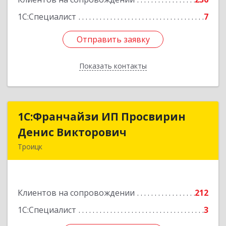
1С:Специалист
7
Отправить заявку
Отправить заявку
Показать контакты
Назад
1C:Франчайзи ИП Просвирин
1C:Франчайзи ИП Просвирин
Денис Викторович
Денис Викторович
Троицк
108842, Москва г, вн.тер.г. городской округ
Троицк, Троицк г, Городская ул, дом № 14,
кв.158
Клиентов на сопровождении
212
Подробнее
1С:Специалист
3