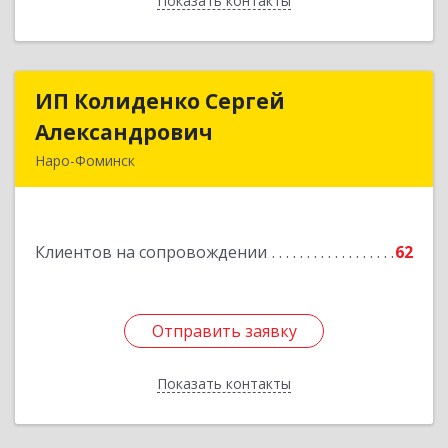
Показать контакты
Назад
ИП Колиденко Сергей
ИП Колиденко Сергей
Александрович
Александрович
Наро-Фоминск
143300, Московская обл, Наро-Фоминский р-н,
Наро-Фоминск г, Маршала Жукова Г.К. ул, дом
№ 14-92
Клиентов на сопровождении
62
Подробнее
Отправить заявку
Отправить заявку
Показать контакты
Назад