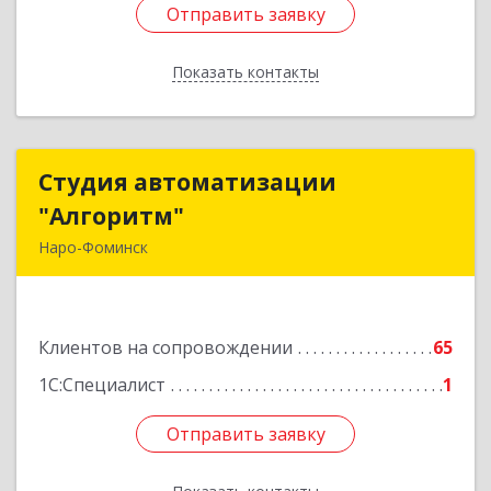
Отправить заявку
Отправить заявку
Показать контакты
Назад
Студия автоматизации
Студия автоматизации
"Алгоритм"
"Алгоритм"
Наро-Фоминск
143306, Московская обл, г.о. Наро-Фоминский,
Наро-Фоминск г, Латышская ул, дом № 13А,
пом.4
Клиентов на сопровождении
65
Подробнее
1С:Специалист
1
Отправить заявку
Отправить заявку