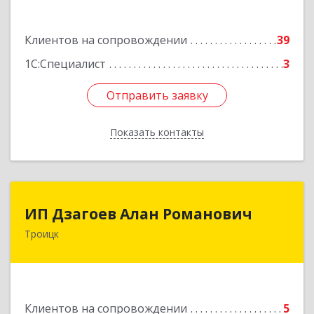
1/2
Подробнее
Клиентов на сопровождении
39
1С:Специалист
3
Отправить заявку
Отправить заявку
Показать контакты
Назад
ИП Дзагоев Алан Романович
ИП Дзагоев Алан Романович
Троицк
119297, Москва
г,пос.Московский,ул.Родниковая,дом
30,к.1,кв.500Текстильщиков ул, дом № 6
Подробнее
Клиентов на сопровождении
5