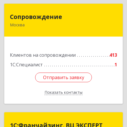
Сопровождение
Сопровождение
Москва
117198, Москва г, Саморы Машела ул, дом № 8,
корпус 1, кв.233
Подробнее
Клиентов на сопровождении
413
1С:Специалист
1
Отправить заявку
Отправить заявку
Показать контакты
Назад
1С:Франчайзинг. ВЦ ЭКСПЕРТ
1С:Франчайзинг. ВЦ ЭКСПЕРТ