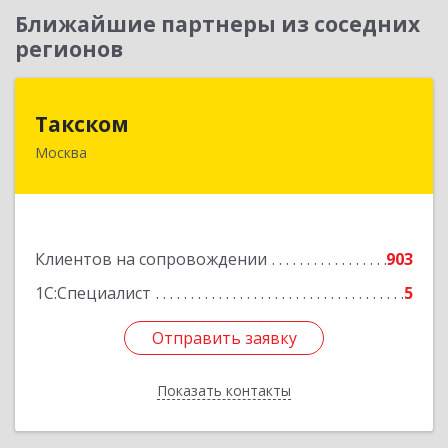
Ближайшие партнеры из соседних
регионов
Такском
Такском
Москва
119034, Москва г, Барыковский пер, дом №
4,стр.2
Подробнее
Клиентов на сопровождении
903
1С:Специалист
5
Отправить заявку
Отправить заявку
Показать контакты
Назад