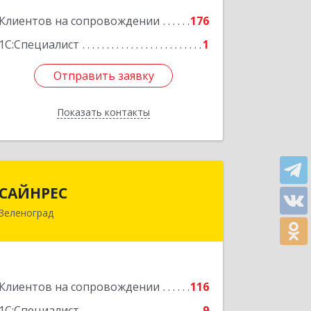
корпус В, кв.68
Клиентов на сопровождении
176
Подробнее
1С:Специалист
1
Отправить заявку
Отправить заявку
Показать контакты
Назад
САЙНРЕС
САЙНРЕС
Зеленоград
124365, Москва г, Зеленоград г,
корпус 2307А, кв.37
Подробнее
Клиентов на сопровождении
116
1С:Специалист
9