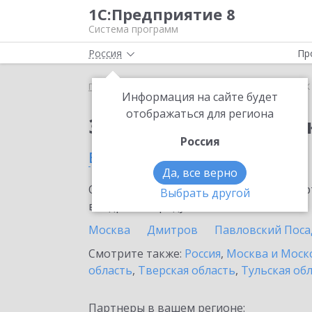
1С:Предприятие 8
Система программ
Россия
Пр
Главная
Сервисы ИТС
1СПАРК Риски
1СПАРК 
Информация на сайте будет
отображаться для региона
Заказать 1СПАРК Рис
Россия
в Клину
Да, все верно
Ознакомьтесь с информационными карт
Выбрать другой
внедрение продукта.
Москва
Дмитров
Павловский Поса
Смотрите также:
Россия
,
Москва и Моск
область
,
Тверская область
,
Тульская об
Партнеры в вашем регионе: