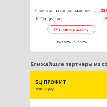
Подробне
Клиентов на сопровождении
25
1С:Специалист
Отправить заявку
Отправить заявку
Показать контакты
Назад
Ближайшие партнеры из со
БЦ ПРОФИ
БЦ ПРОФИТ
Зеленоград
124482, Москва г, Зеленоград г
корпус 340, этаж 1, пом.Х, ком.1-