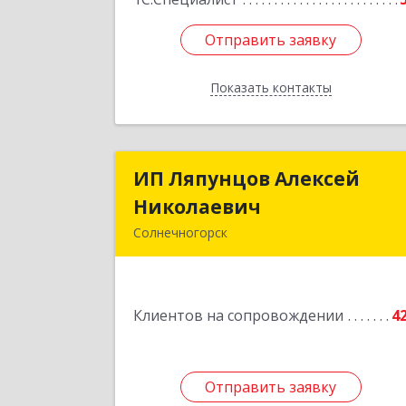
Отправить заявку
Отправить заявку
Показать контакты
Назад
ИП Ляпунцов Алексей
ИП Ляпунцов Алексе
Николаевич
Николаеви
Солнечногорск
Подробне
Клиентов на сопровождении
4
Отправить заявку
Отправить заявку