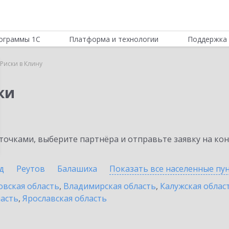
ограммы 1С
Платформа и технологии
Поддержка 
Риски в Клину
ки
очками, выберите партнёра и отправьте заявку на ко
д
Реутов
Балашиха
Показать все населенные
пу
овская область
,
Владимирская область
,
Калужская облас
ласть
,
Ярославская область