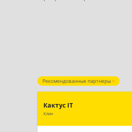
Рекомендованные партнеры
Кактус I
Кактус IT
Клин
141607, Московская обл, г.о.Клин
Клин г, Дзержинского ул, дом № 22
пом.1