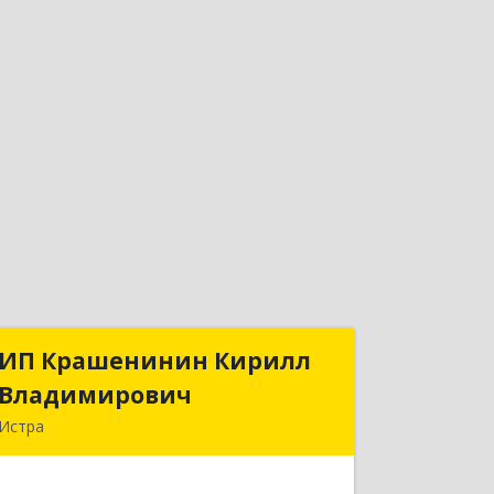
ИП Крашенинин Кирилл
ИП Крашенинин Кирилл
Владимирович
Владимирович
Истра
143500, Московская обл, Истра г, 9
Гвардейской Дивизии ул, дом № 62,