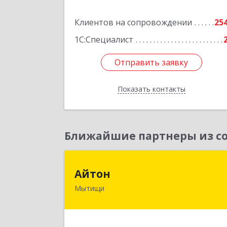
Подробне
Клиентов на сопровождении
25
1С:Специалист
Отправить заявку
Отправить заявку
Показать контакты
Назад
Ближайшие партнеры из со
Айто
Айтон
Мытищи
141006, Московская обл, Мытищи г
Олимпийский пр-кт, строение 10
пом.1А,