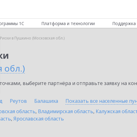
ограммы 1С
Платформа и технологии
Поддержка 
Риски в Пушкино (Московская обл.)
ки
 обл.)
очками, выберите партнёра и отправьте заявку на ко
д
Реутов
Балашиха
Показать все населенные
пу
овская область
,
Владимирская область
,
Калужская облас
ласть
,
Ярославская область