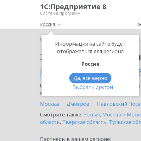
1С:Предприятие 8
Система программ
Россия
Пр
Главная
Сервисы ИТС
1СПАРК Риски
1СПАРК 
Информация на сайте будет
отображаться для региона
Заказать 1СПАРК Рис
Россия
в Пушкино (Московская
Да, все верно
Ознакомьтесь с информационными карт
Выбрать другой
внедрение продукта.
Москва
Дмитров
Павловский Поса
Смотрите также:
Россия
,
Москва и Моск
область
,
Тверская область
,
Тульская об
Партнеры в вашем регионе: