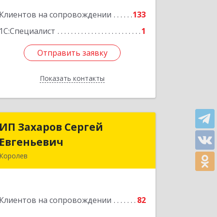
Подробнее
Клиентов на сопровождении
133
1С:Специалист
1
Отправить заявку
Отправить заявку
Показать контакты
Назад
ИП Захаров Сергей
ИП Захаров Сергей
Евгеньевич
Евгеньевич
Королев
141092, Московская обл, Королев г,
Юбилейный мкр, Пушкинская ул, дом
№ 13, кв.115
Клиентов на сопровождении
82
Подробнее