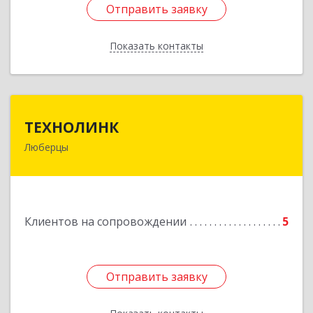
Отправить заявку
Отправить заявку
Показать контакты
Назад
ТЕХНОЛИНК
ТЕХНОЛИНК
Люберцы
140014, г.Люберцы, Октябрьский просп., д.373
Подробнее
Клиентов на сопровождении
5
Отправить заявку
Отправить заявку