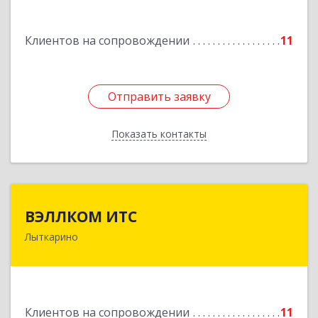
Подробнее
Клиентов на сопровождении
11
Отправить заявку
Отправить заявку
Показать контакты
Назад
ВЭЛЛКОМ ИТС
ВЭЛЛКОМ ИТС
Лыткарино
140081, Московская обл, Лыткарино г.о.,
Лыткарино г, Первомайская ул, дом № 3/5,
пом.1
Подробнее
Клиентов на сопровождении
11