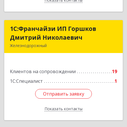
Показать контакты
Назад
1С:Франчайзи ИП Горшков
1С:Франчайзи ИП Горшков
Дмитрий Николаевич
Дмитрий Николаевич
Железнодорожный
143980, Московская обл, Железнодорожный г,
Пролетарская ул, дом № 10, кв.25
Клиентов на сопровождении
19
Подробнее
1С:Специалист
1
Отправить заявку
Отправить заявку
Показать контакты
Назад