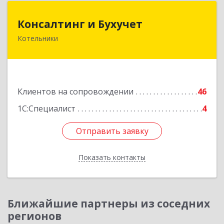
Консалтинг и Бухучет
Консалтинг и Бухучет
Котельники
140054, Московская обл, Котельники г,
Карьерная ул, дом № 13, пом.1
Подробнее
Клиентов на сопровождении
46
1С:Специалист
4
Отправить заявку
Отправить заявку
Показать контакты
Назад
Ближайшие партнеры из соседних
регионов