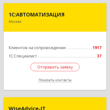
1С:АВТОМАТИЗАЦИЯ
1С:АВТОМАТИЗАЦИЯ
Москва
111024, Москва г, Энтузиастов 1-я ул, дом №
12А
Подробнее
Клиентов на сопровождении
1917
1С:Специалист
37
Отправить заявку
Отправить заявку
Показать контакты
Назад
WiseAdvice-IT
WiseAdvice-IT