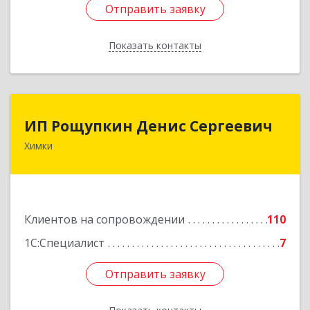
Отправить заявку
Отправить заявку
Показать контакты
Назад
ИП Рощупкин Денис Сергеевич
ИП Рощупкин Денис Сергеевич
Химки
141402, Московская обл, г.о. Химки, Химки г,
Московская ул, дом № 21А, кв.126
Подробнее
Клиентов на сопровождении
110
1С:Специалист
7
Отправить заявку
Отправить заявку