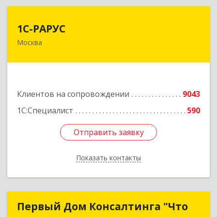
1С-РАРУС
1С-РАРУС
Москва
127434, Москва г, Дмитровское ш, дом № 9Б
Подробнее
Клиентов на сопровождении
9043
1С:Специалист
590
Отправить заявку
Отправить заявку
Показать контакты
Назад
Первый Дом Консалтинга "Что
Первый Дом Консалтинга "Что