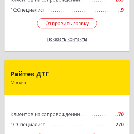
1С:Специалист
9
Отправить заявку
Отправить заявку
Показать контакты
Назад
Райтек ДТГ
Райтек ДТГ
Москва
123112, Москва г, вн.тер.г. муниципальный
округ Пресненский, Пресненская наб, дом № 8,
строение 1, пом.625М
Подробнее
Клиентов на сопровождении
70
1С:Специалист
270