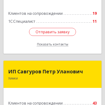
Подробнее
Клиентов на сопровождении
19
1С:Специалист
11
Отправить заявку
Отправить заявку
Показать контакты
Назад
ИП Савгуров Петр Уланович
ИП Савгуров Петр Уланович
Химки
141407, Московская обл, Химки г, Молодежная
ул, дом № 68, кв.443
Подробнее
Клиентов на сопровождении
43