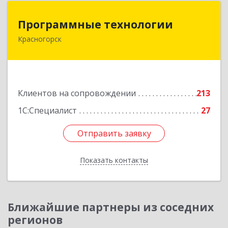
Программные технологии
Программные технологии
Красногорск
143408, Московская обл, Красногорский р-н,
Красногорск г, Ленина ул, дом № 45, оф.40
Подробнее
Клиентов на сопровождении
213
1С:Специалист
27
Отправить заявку
Отправить заявку
Показать контакты
Назад
Ближайшие партнеры из соседних
регионов