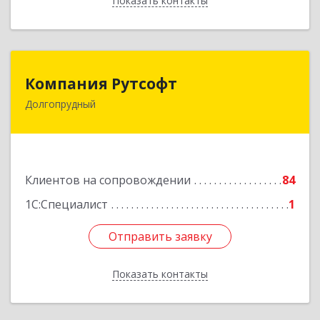
Показать контакты
Назад
Компания Рутсофт
Компания Рутсофт
Долгопрудный
141700, Московская обл, Долгопрудный г,
Новый Бульвар ул, дом № 22, пом.12
Подробнее
Клиентов на сопровождении
84
1С:Специалист
1
Отправить заявку
Отправить заявку
Показать контакты
Назад