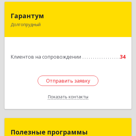
Гарантум
Гарантум
Долгопрудный
141707, Московская обл, Долгопрудный г,
Заводская ул, дом № 7
Подробнее
Клиентов на сопровождении
34
Отправить заявку
Отправить заявку
Показать контакты
Назад
Полезные программы
Полезные программы