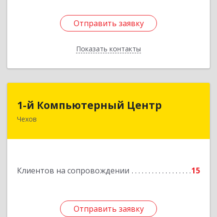
Отправить заявку
Отправить заявку
Показать контакты
Назад
1-й Компьютерный Центр
1-й Компьютерный Центр
Чехов
142306, Московская обл, Чеховский р-н, Чехов
г, Речной туп, стр.9
Подробнее
Клиентов на сопровождении
15
Отправить заявку
Отправить заявку