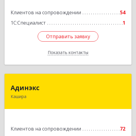
Подробнее
Клиентов на сопровождении
54
1С:Специалист
1
Отправить заявку
Отправить заявку
Показать контакты
Назад
Адинэкс
Адинэкс
Кашира
142900, Московская обл, г.о. Кашира, Кашира г,
Стрелецкая ул, дом № 70/1
Подробнее
Клиентов на сопровождении
72