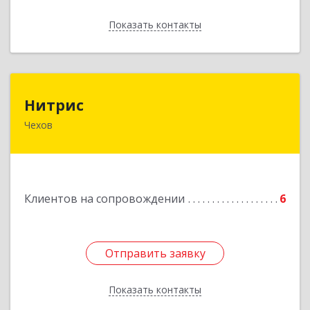
Показать контакты
Назад
Нитрис
Нитрис
Чехов
142350, Московская обл, Чехов м.о., Столбовая
пгт, Серпуховская ул, дом № 23
Подробнее
Клиентов на сопровождении
6
Отправить заявку
Отправить заявку
Показать контакты
Назад