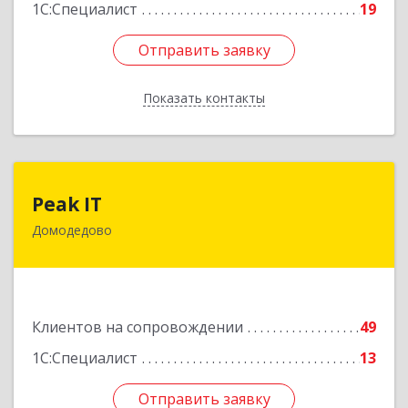
1С:Специалист
19
Отправить заявку
Отправить заявку
Показать контакты
Назад
Peak IT
Peak IT
Домодедово
142073, Московская обл, Домодедово г,
Ильинское д, дом № 109, кв.28
Подробнее
Клиентов на сопровождении
49
1С:Специалист
13
Отправить заявку
Отправить заявку