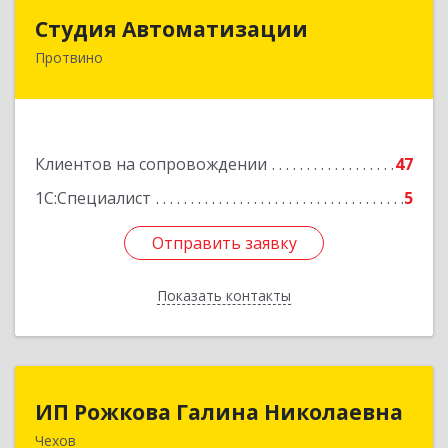
Студия Автоматизации
Студия Автоматизации
Протвино
142281, Московская обл, Протвино г, Ленина
ул, дом № 39, оф.8
Подробнее
Клиентов на сопровождении
47
1С:Специалист
5
Отправить заявку
Отправить заявку
Показать контакты
Назад
ИП Рожкова Галина Николаевна
ИП Рожкова Галина Николаевна
Чехов
142306, Московская обл, Чеховский р-н, Чехов