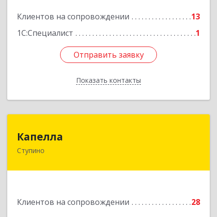
Клиентов на сопровождении
13
Подробнее
1С:Специалист
1
Отправить заявку
Отправить заявку
Показать контакты
Назад
Капелла
Капелла
Ступино
142800, Московская обл, Ступино г, Андропова
ул, дом № 93, кв.137
Подробнее
Клиентов на сопровождении
28