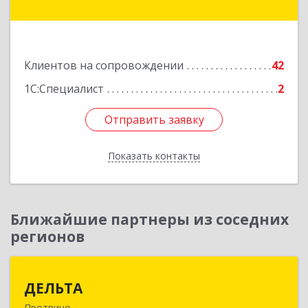
Комсомольская ул, дом № 4а, кв.136
Подробнее
Клиентов на сопровождении
42
1С:Специалист
2
Отправить заявку
Отправить заявку
Показать контакты
Назад
Ближайшие партнеры из соседних
регионов
ДЕЛЬТА
ДЕЛЬТА
Протвино