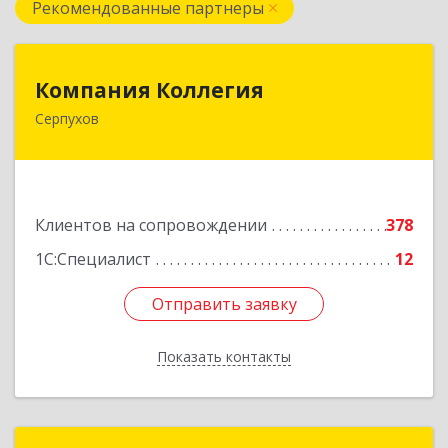
Рекомендованные партнеры
Компания Коллегия
Компания Коллегия
Серпухов
142211, Московская обл, Серпухов г, Оборонная
ул, дом № 19
Подробнее
Клиентов на сопровождении
378
1С:Специалист
12
Отправить заявку
Отправить заявку
Показать контакты
Назад