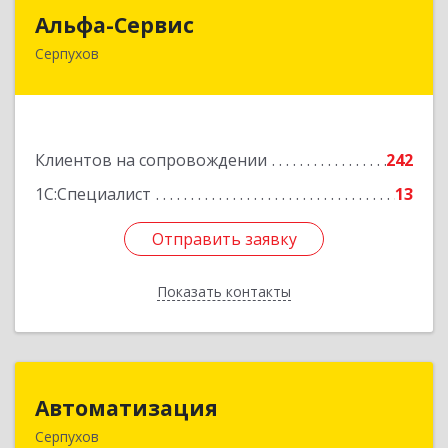
Альфа-Сервис
Альфа-Сервис
Серпухов
142200, Московская обл, Серпухов г,
Красноармейская ул, дом № 35/60
Подробнее
Клиентов на сопровождении
242
1С:Специалист
13
Отправить заявку
Отправить заявку
Показать контакты
Назад
Автоматизация
Автоматизация
Серпухов
142205, Московская обл, Серпухов г,