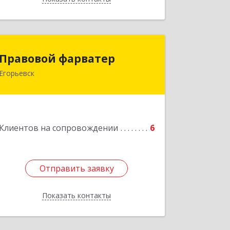
Правовой фарватер
Правовой фарватер
Егорьевск
Подробнее
Клиентов на сопровождении
6
Отправить заявку
Отправить заявку
Показать контакты
Назад