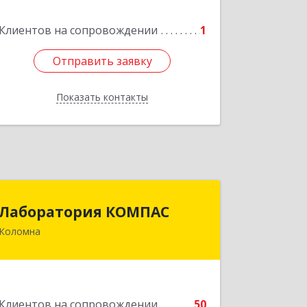
Клиентов на сопровождении
1
Подробнее
Отправить заявку
Отправить заявку
Показать контакты
Назад
Лаборатория КОМПАС
Лаборатория КОМПАС
Коломна
140415, Московская обл, Коломна г,
Л.Толстого ул, дом № 2
Подробнее
Клиентов на сопровождении
50