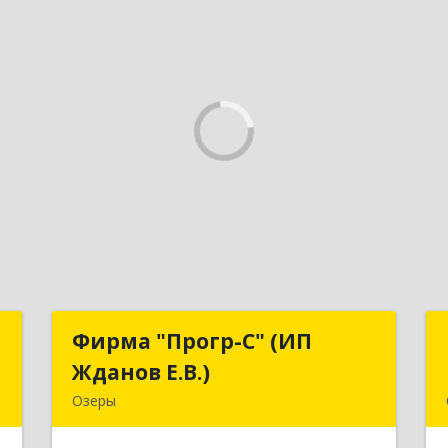
г
Фирма "Прогр-С" (ИП
Фирма "Прогр-С" (ИП
ч
Жданов Е.В.)
Жданов Е.В.)
Озеры
,
140563, Московская обл, Озерский р-
,
н, Озеры г, им Маршала Катукова