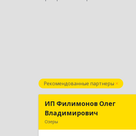
Рекомендованные партнеры
ИП Филимонов Олег
ИП Филимонов Оле
Владимирович
Владимирови
Озеры
140560, Московская обл, Озерский г.о.
Озеры г., им Маршала Катукова мкр