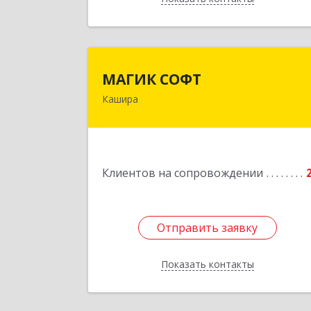
МАГИК СОФ
МАГИК СОФТ
Кашира
Подробне
Клиентов на сопровождении
Отправить заявку
Отправить заявку
Показать контакты
Назад