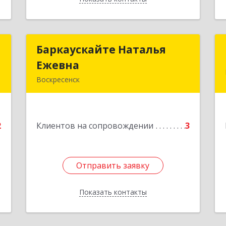
Т
Баркаускайте Наталья
Баркаускайте Наталья
Ежевна
Ежевна
Воскресенск
е
140222, Московская обл,
Воскресенский р-н, Воскресенск г,
Карпово с., Центральная ул., дом №
2
Клиентов на сопровождении
55А
3
Подробнее
Отправить заявку
Отправить заявку
Показать контакты
Назад