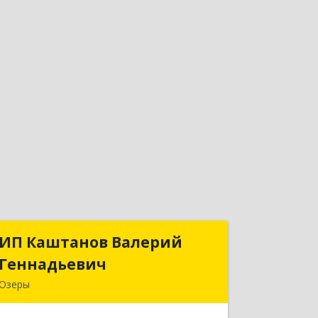
ИП Каштанов Валерий
ИП Каштанов Валерий
Геннадьевич
Геннадьевич
Озеры
140560, Московская обл, Озерский р-
н, Озеры г, Ленина ул, дом № 202