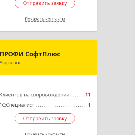
Отправить заявку
Отправить заявку
Показать контакты
Назад
ПРОФИ СофтПлюс
ПРОФИ СофтПлюс
Егорьевск
140301, Московская обл, Егорьевск г,
Парижской Коммуны ул, дом № 1Б,
кв.316
Подробнее
Клиентов на сопровождении
11
1С:Специалист
1
Отправить заявку
Отправить заявку
Показать контакты
Назад