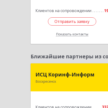
дом № 29, кв.5
Клиентов на сопровождении
1
Подробне
Отправить заявку
Отправить заявку
Показать контакты
Назад
Ближайшие партнеры из со
ИСЦ Коринф-Инфор
ИСЦ Коринф-Информ
Воскресенск
140200, Московская обл
Воскресенский р-н, Воскресенск г
Железнодорожная ул, дом № 28, эта
3, оф.
Клиентов на сопровождении
33