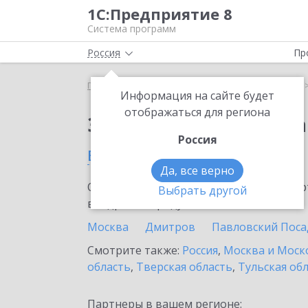
1С:Предприятие 8
Система программ
Россия
Пр
Главная
Сервисы ИТС
1С:Статус самозанятого
Информация на сайте будет
отображаться для региона
Заказать 1С:Статус с
Россия
в Озерах
Да, все верно
Ознакомьтесь с информационными карт
Выбрать другой
внедрение продукта.
Москва
Дмитров
Павловский Поса
Смотрите также:
Россия
,
Москва и Моск
область
,
Тверская область
,
Тульская об
Партнеры в вашем регионе: