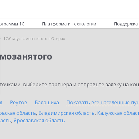
ограммы 1С
Платформа и технологии
Поддержка 
1С:Статус самозанятого в Озерах
амозанятого
очками, выберите партнёра и отправьте заявку на ко
д
Реутов
Балашиха
Показать все населенные
пу
овская область
,
Владимирская область
,
Калужская облас
ласть
,
Ярославская область