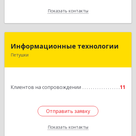
Показать контакты
Назад
Информационные технологии
Информационные технологии
Петушки
601144, Владимирская обл, Петушки г,
Маяковского ул, дом № 19
Подробнее
Клиентов на сопровождении
11
Отправить заявку
Отправить заявку
Показать контакты
Назад