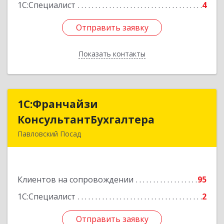
1С:Специалист
4
Отправить заявку
Отправить заявку
Показать контакты
Назад
1С:Франчайзи
1С:Франчайзи
КонсультантБухгалтера
КонсультантБухгалтера
Павловский Посад
142500, Московская обл, Павловский Посад г,
Каляева ул, дом № 3, оф.38
Клиентов на сопровождении
95
Подробнее
1С:Специалист
2
Отправить заявку
Отправить заявку