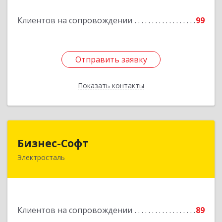
Подробнее
Клиентов на сопровождении
99
Отправить заявку
Отправить заявку
Показать контакты
Назад
Бизнес-Софт
Бизнес-Софт
Электросталь
144000, Московская обл, Электросталь г, Карла
Маркса ул, дом № 26
Подробнее
Клиентов на сопровождении
89