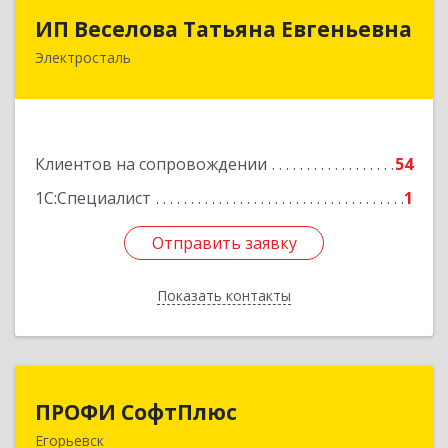
ИП Веселова Татьяна Евгеньевна
ИП Веселова Татьяна Евгеньевна
Электросталь
144000, Московская обл, Электросталь г,
Николаева ул, дом № 6, кв.6
Подробнее
Клиентов на сопровождении
54
1С:Специалист
1
Отправить заявку
Отправить заявку
Показать контакты
Назад
ПРОФИ СофтПлюс
ПРОФИ СофтПлюс
Егорьевск
140301, Московская обл, Егорьевск г,