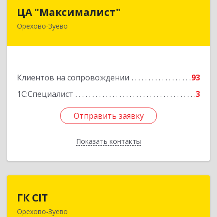
ЦА "Максималист"
ЦА "Максималист"
Орехово-Зуево
142600, Московская обл, Орехово-Зуево г,
Ленина ул, дом № 78
Подробнее
Клиентов на сопровождении
93
1С:Специалист
3
Отправить заявку
Отправить заявку
Показать контакты
Назад
ГК CIT
ГК CIT
Орехово-Зуево
142600, Московская обл, Орехово-Зуево г,