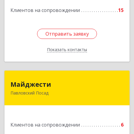
Подробнее
Клиентов на сопровождении
15
Отправить заявку
Отправить заявку
Показать контакты
Назад
Майджести
Майджести
Павловский Посад
142502, Московская обл, Павлово-Посадский р-
н, Павловский Посад г, Южная ул, дом № 22,
кв.59
Подробнее
Клиентов на сопровождении
6