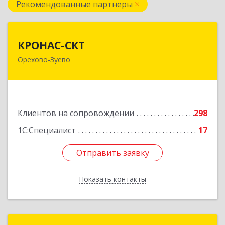
Рекомендованные партнеры
КРОНАС-СКТ
КРОНАС-СКТ
Орехово-Зуево
142600, Московская обл, Орехово-Зуево г,
Бабушкина ул, дом № 2А, пом.31
Подробнее
Клиентов на сопровождении
298
1С:Специалист
17
Отправить заявку
Отправить заявку
Показать контакты
Назад