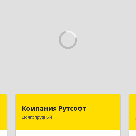
С
Компания Рутсофт
Компания Рутсофт
Долгопрудный
,
141700, Московская обл,
м
Долгопрудный г, Новый Бульвар ул,
0
дом № 22, пом.12