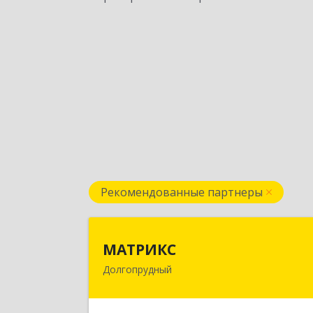
Рекомендованные партнеры
МАТРИК
МАТРИКС
Долгопрудный
141707, Московская обл
Долгопрудный г, Пацаева пр-кт, до
№ 7/1