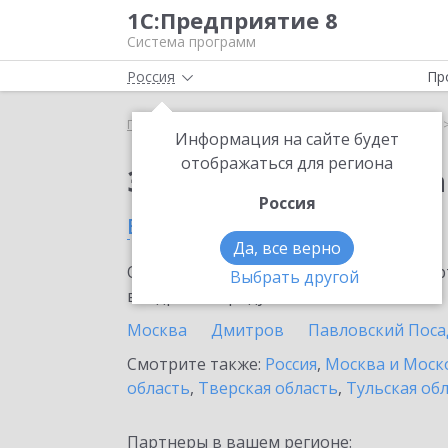
1С:Предприятие 8
Система программ
Россия
Пр
Главная
Сервисы ИТС
1С:Статус самозанятого
Информация на сайте будет
отображаться для региона
Заказать 1С:Статус с
Россия
в Долгопрудном
Да, все верно
Ознакомьтесь с информационными карт
Выбрать другой
внедрение продукта.
Москва
Дмитров
Павловский Поса
Смотрите также:
Россия
,
Москва и Моск
область
,
Тверская область
,
Тульская об
Партнеры в вашем регионе: