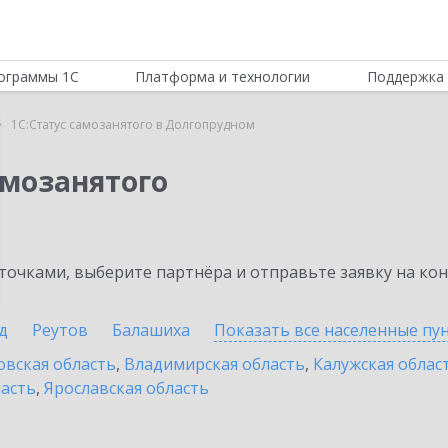
ограммы 1С
Платформа и технологии
Поддержка 
1С:Статус самозанятого в Долгопрудном
амозанятого
очками, выберите партнёра и отправьте заявку на ко
д
Реутов
Балашиха
Показать все населенные
пу
овская область
,
Владимирская область
,
Калужская облас
ласть
,
Ярославская область