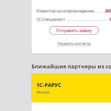
Подробне
Клиентов на сопровождении
20
1С:Специалист
Отправить заявку
Отправить заявку
Показать контакты
Назад
Ближайшие партнеры из со
1С-РАРУ
1С-РАРУС
Москва
127434, Москва г, Дмитровское ш
дом № 9