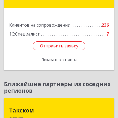
Комсомольская ул, дом № 59, пом.1, пом.116
Подробнее
Клиентов на сопровождении
236
1С:Специалист
7
Отправить заявку
Отправить заявку
Показать контакты
Назад
Ближайшие партнеры из соседних
регионов
Такском
Такском
Москва