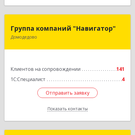
Группа компаний "Навигатор"
Группа компаний "Навигатор"
Домодедово
142001, Московская обл, Домодедово г,
Северный мкр, Каширское ш, дом № 7А, оф.304
Подробнее
Клиентов на сопровождении
141
1С:Специалист
4
Отправить заявку
Отправить заявку
Показать контакты
Назад