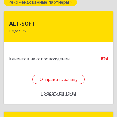
Рекомендованные партнеры
ALT-SOFT
ALT-SOFT
Подольск
142116, Московская обл, Подольск г, Советская
ул, дом № 41/5, оф.17
Подробнее
Клиентов на сопровождении
824
Отправить заявку
Отправить заявку
Показать контакты
Назад