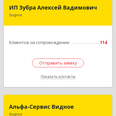
ИП Зубра Алексей Вадимович
ИП Зубра Алексей Вадимович
Видное
142700, Московская обл, Ленинский р-н,
Видное г, Березовая ул, дом № 9, пом.31
Подробнее
Клиентов на сопровождении
114
Отправить заявку
Отправить заявку
Показать контакты
Назад
Альфа-Сервис Видное
Альфа-Сервис Видное
Видное
142701, Московская обл, Ленинский р-н,