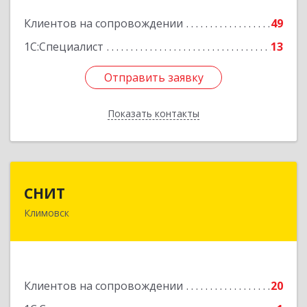
Подробнее
Клиентов на сопровождении
49
1С:Специалист
13
Отправить заявку
Отправить заявку
Показать контакты
Назад
СНИТ
СНИТ
Климовск
142180, Московская обл, Климовск г, Советская
ул, дом № 14
Подробнее
Клиентов на сопровождении
20