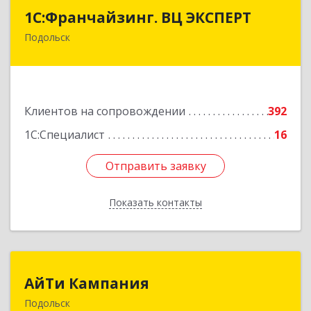
1С:Франчайзинг. ВЦ ЭКСПЕРТ
1С:Франчайзинг. ВЦ ЭКСПЕРТ
Подольск
142100, Московская обл, г.о. Подольск,
Подольск г, Федорова ул, дом № 19, оф.506
Подробнее
Клиентов на сопровождении
392
1С:Специалист
16
Отправить заявку
Отправить заявку
Показать контакты
Назад
АйТи Кампания
АйТи Кампания
Подольск
142100, Московская обл, Подольск г,