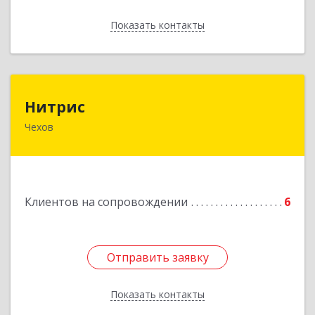
Показать контакты
Назад
Нитрис
Нитрис
Чехов
142350, Московская обл, Чехов м.о., Столбовая
пгт, Серпуховская ул, дом № 23
Подробнее
Клиентов на сопровождении
6
Отправить заявку
Отправить заявку
Показать контакты
Назад