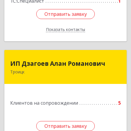
1С:Специалист
1
Отправить заявку
Отправить заявку
Показать контакты
Назад
ИП Дзагоев Алан Романович
ИП Дзагоев Алан Романович
Троицк
119297, Москва
г,пос.Московский,ул.Родниковая,дом
30,к.1,кв.500Текстильщиков ул, дом № 6
Подробнее
Клиентов на сопровождении
5
Отправить заявку
Отправить заявку