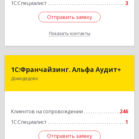
Подробнее
1С:Специалист
3
Отправить заявку
Отправить заявку
Показать контакты
Назад
1С:Франчайзинг. Альфа Аудит+
1С:Франчайзинг. Альфа Аудит+
Домодедово
142001, Московская обл, Домодедово г,
Северный мкр, Каширское ш, дом № 7, оф.41
Подробнее
Клиентов на сопровождении
246
1С:Специалист
1
Отправить заявку
Отправить заявку