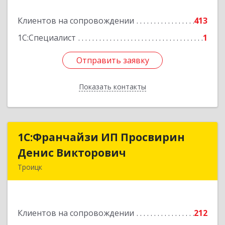
Подробнее
Клиентов на сопровождении
413
1С:Специалист
1
Отправить заявку
Отправить заявку
Показать контакты
Назад
1C:Франчайзи ИП Просвирин
1C:Франчайзи ИП Просвирин
Денис Викторович
Денис Викторович
Троицк
108842, Москва г, вн.тер.г. городской округ
Троицк, Троицк г, Городская ул, дом № 14,
кв.158
Клиентов на сопровождении
212