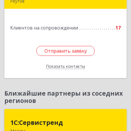
Реутов
143966, Московская обл, Реутов г, Парковая ул,
дом № 6, кв.37
Клиентов на сопровождении
17
Подробнее
Отправить заявку
Отправить заявку
Показать контакты
Назад
Ближайшие партнеры из соседних
регионов
1С:Сервистренд
1С:Сервистренд
Москва