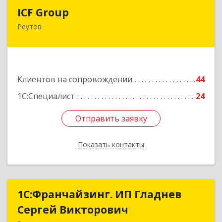
ICF Group
ICF Group
Реутов
143965, Московская обл, г.о. Реутов, Реутов г,
Юбилейный пр-кт, дом № 40, пом.35
Подробнее
Клиентов на сопровождении
44
1С:Специалист
24
Отправить заявку
Отправить заявку
Показать контакты
Назад
1С:Франчайзинг. ИП Гладнев
1С:Франчайзинг. ИП Гладнев
Сергей Викторович
Сергей Викторович