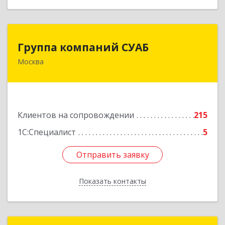
Группа компаний СУАБ
Группа компаний СУАБ
Москва
105082, Москва г, Почтовая Б. ул, дом 36, стр.9,
оф.238
Подробнее
Клиентов на сопровождении
215
1С:Специалист
5
Отправить заявку
Отправить заявку
Показать контакты
Назад