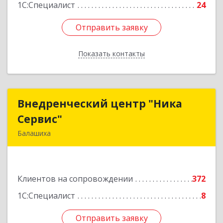
1С:Специалист
24
Отправить заявку
Отправить заявку
Показать контакты
Назад
Внедренческий центр "Ника
Внедренческий центр "Ника
Сервис"
Сервис"
Балашиха
143912, Московская обл, Балашиха г, Полевая
ул, дом № 3
Клиентов на сопровождении
372
Подробнее
1С:Специалист
8
Отправить заявку
Отправить заявку