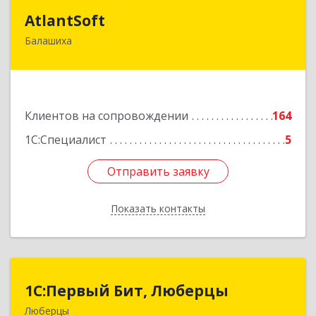
AtlantSoft
AtlantSoft
Балашиха
143900, Московская обл, Балашиха г, Звездная
ул, дом № 7, корпус 1, оф.609
Подробнее
Клиентов на сопровождении
164
1С:Специалист
5
Отправить заявку
Отправить заявку
Показать контакты
Назад
1С:Первый Бит, Люберцы
1С:Первый Бит, Люберцы
Люберцы
140009, Московская обл, Люберецкий р-н,