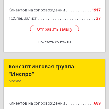
Подробнее
Клиентов на сопровождении
1917
1С:Специалист
37
Отправить заявку
Отправить заявку
Показать контакты
Назад
Консалтинговая группа
Консалтинговая группа
"Инспро"
"Инспро"
Москва
107370, Москва г, Открытое ш, дом № 12,
строение 3, ком.55
Клиентов на сопровождении
689
Подробнее