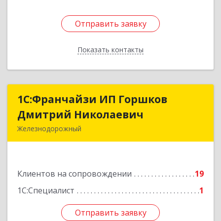
Отправить заявку
Отправить заявку
Показать контакты
Назад
1С:Франчайзи ИП Горшков
1С:Франчайзи ИП Горшков
Дмитрий Николаевич
Дмитрий Николаевич
Железнодорожный
143980, Московская обл, Железнодорожный г,
Пролетарская ул, дом № 10, кв.25
Клиентов на сопровождении
19
Подробнее
1С:Специалист
1
Отправить заявку
Отправить заявку