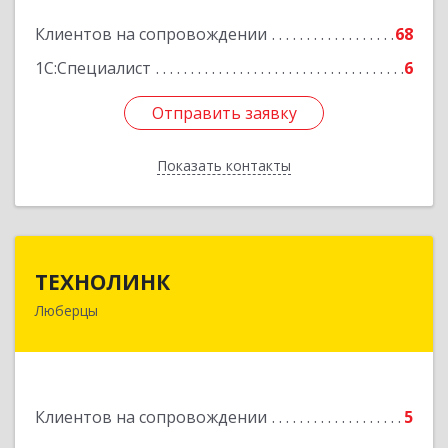
Подробнее
Клиентов на сопровождении
68
1С:Специалист
6
Отправить заявку
Отправить заявку
Показать контакты
Назад
ТЕХНОЛИНК
ТЕХНОЛИНК
Люберцы
140014, г.Люберцы, Октябрьский просп., д.373
Подробнее
Клиентов на сопровождении
5