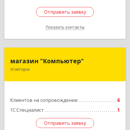
Отправить заявку
Отправить заявку
Показать контакты
Назад
магазин "Компьютер"
магазин "Компьютер"
Углегорск
694920, Сахалинская обл, Углегорский р-н,
Углегорск г, Победы ул, дом № 169, оф.4
Подробнее
Клиентов на сопровождении
6
1С:Специалист
1
Отправить заявку
Отправить заявку