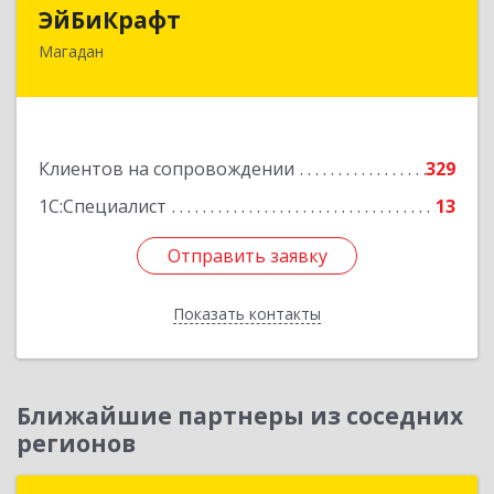
ЭйБиКрафт
ЭйБиКрафт
Магадан
685000, Магаданская обл, Магадан г, Полярная
ул, дом № 21А
Подробнее
Клиентов на сопровождении
329
1С:Специалист
13
Отправить заявку
Отправить заявку
Показать контакты
Назад
Ближайшие партнеры из соседних
регионов