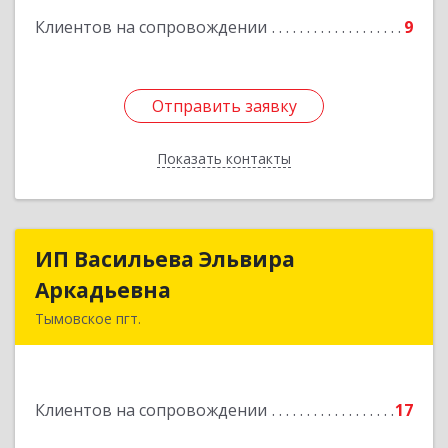
Клиентов на сопровождении
9
Отправить заявку
Отправить заявку
Показать контакты
Назад
ИП Васильева Эльвира
ИП Васильева Эльвира
Аркадьевна
Аркадьевна
Тымовское пгт.
694400, Сахалинская обл, Тымовский р-н,
Тымовское пгт, Красноармейская ул, дом № 34,
кв.9
Клиентов на сопровождении
17
Подробнее