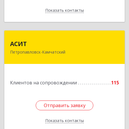
Показать контакты
Назад
АСИТ
АСИТ
Петропавловск-Камчатский
683031, Камчатский край, Петропавловск-
Камчатский г, Топоркова ул, дом № 9/8, офис
"С"
Подробнее
Клиентов на сопровождении
115
Отправить заявку
Отправить заявку
Показать контакты
Назад