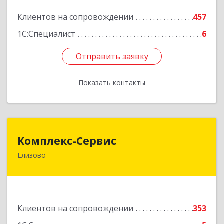
Подробнее
Клиентов на сопровождении
457
1С:Специалист
6
Отправить заявку
Отправить заявку
Показать контакты
Назад
Комплекс-Сервис
Комплекс-Сервис
Елизово
684000, Камчатский край, Елизовский р-н,
Елизово г, Мурманская ул, дом № 4, пом.1
Подробнее
Клиентов на сопровождении
353