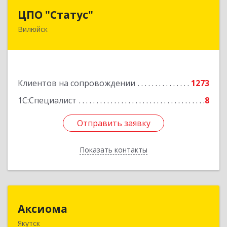
ЦПО "Статус"
ЦПО "Статус"
Вилюйск
677000, Саха /Якутия/ Респ, Якутск г, Ленина пр-
кт, дом № 1, оф.427
Подробнее
Клиентов на сопровождении
1273
1С:Специалист
8
Отправить заявку
Отправить заявку
Показать контакты
Назад
Аксиома
Аксиома
Якутск
677000, Саха /Якутия/ Респ, Якутск г, Чиряева