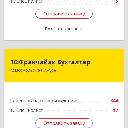
1С:Специалист
5
Отправить заявку
Отправить заявку
Показать контакты
Назад
1С:Франчайзи Бухгалтер
1С:Франчайзи Бухгалтер
Комсомольск-на-Амуре
681000, Хабаровский край, Комсомольск-на-
Амуре г, Красногвардейская ул, дом № 14,
оф.202
Подробнее
Клиентов на сопровождении
344
1С:Специалист
17
Отправить заявку
Отправить заявку