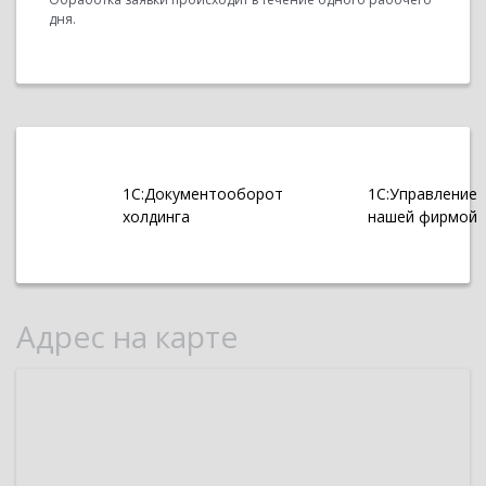
дня.
1С:Документооборот
1С:Управление
холдинга
нашей фирмой
Адрес на карте