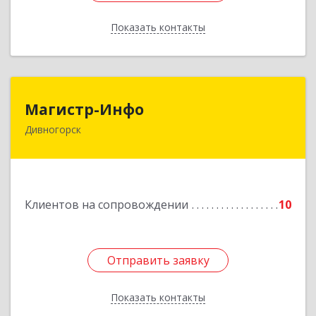
Показать контакты
Назад
Магистр-Инфо
Магистр-Инфо
Дивногорск
663090 Красноярский край Дивногорск г
Бочкина ул дом № 23
Подробнее
Клиентов на сопровождении
10
Отправить заявку
Отправить заявку
Показать контакты
Назад