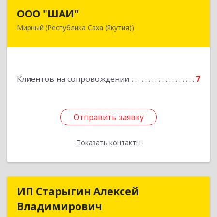
ООО "ШАИ"
ООО "ШАИ"
Мирный (Республика Саха (Якутия))
678175, Республика Саха (Якутия), у.
Мирнинский, г. Мирный, ул. Ленина, дом 34,
квартира 5
Подробнее
Клиентов на сопровождении
7
Отправить заявку
Отправить заявку
Показать контакты
Назад
ИП Старыгин Алексей
ИП Старыгин Алексей
Владимирович
Владимирович