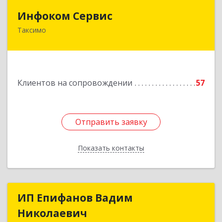
Инфоком Сервис
Инфоком Сервис
Таксимо
671560, Республика Бурятия, Муйский р-н, пгт.
Таксимо, ул. Железнодорожников, дом 14
Подробнее
Клиентов на сопровождении
57
Отправить заявку
Отправить заявку
Показать контакты
Назад
ИП Епифанов Вадим
ИП Епифанов Вадим
Николаевич
Николаевич