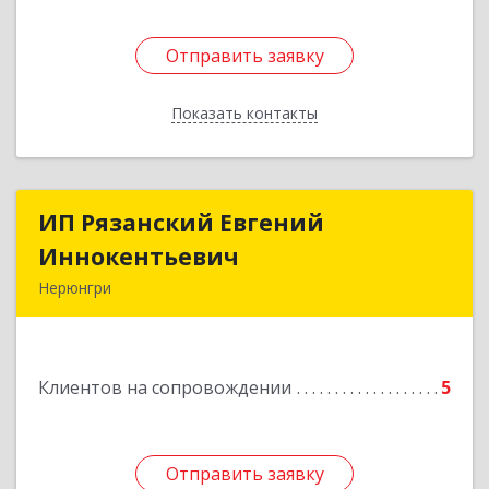
Отправить заявку
Отправить заявку
Показать контакты
Назад
ИП Рязанский Евгений
ИП Рязанский Евгений
Иннокентьевич
Иннокентьевич
Нерюнгри
678967, Саха /Якутия/ Респ, Нерюнгри г,
Дружбы Народов пр-кт, дом № 14
Клиентов на сопровождении
5
Подробнее
Отправить заявку
Отправить заявку