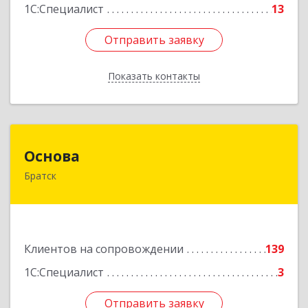
1С:Специалист
13
Отправить заявку
Отправить заявку
Показать контакты
Назад
Основа
Основа
Братск
665700, Иркутская обл, Братск г, Ленина
(Центральный ж/р) пр-кт, дом № 6, оф.1001
Подробнее
Клиентов на сопровождении
139
1С:Специалист
3
Отправить заявку
Отправить заявку