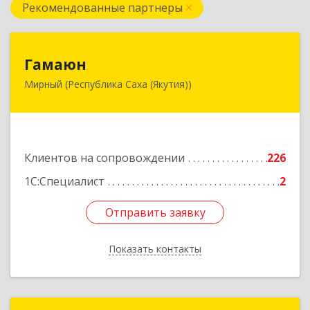
Рекомендованные партнеры
Гамаюн
Гамаюн
Мирный (Республика Саха (Якутия))
678170, Саха /Якутия/ Респ, Мирнинский у,
Мирный г, Ленинградский пр-кт, дом № 48,
корпус а
Подробнее
Клиентов на сопровождении
226
1С:Специалист
2
Отправить заявку
Отправить заявку
Показать контакты
Назад