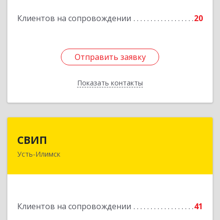
Клиентов на сопровождении
20
Отправить заявку
Отправить заявку
Показать контакты
Назад
СВИП
СВИП
Усть-Илимск
666685, Иркутская обл, Усть-Илимск г,
Энтузиастов ул, дом № 5, оф.1
Подробнее
Клиентов на сопровождении
41