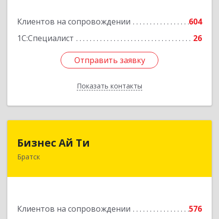
Подробнее
Клиентов на сопровождении
604
1С:Специалист
26
Отправить заявку
Отправить заявку
Показать контакты
Назад
Бизнес Ай Ти
Бизнес Ай Ти
Братск
665717, Иркутская обл, Братск г, Центральный
жилрайон, Мира ул, дом № 27B, оф.14
Подробнее
Клиентов на сопровождении
576