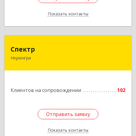
Показать контакты
Назад
Спектр
Спектр
Нерюнгри
678960, Саха /Якутия/ Респ, Нерюнгринский р-н,
Нерюнгри г, Южно-Якутская ул, дом № 29,
корпус 1
Подробнее
Клиентов на сопровождении
102
Отправить заявку
Отправить заявку
Показать контакты
Назад