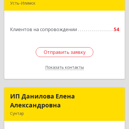
Усть-Илимск
666682, Иркутская обл, Усть-Илимск г,
Белградская ул, дом № 11, кв.22
Клиентов на сопровождении
54
Подробнее
Отправить заявку
Отправить заявку
Показать контакты
Назад
ИП Данилова Елена
ИП Данилова Елена
Александровна
Александровна
Сунтар
Подробнее