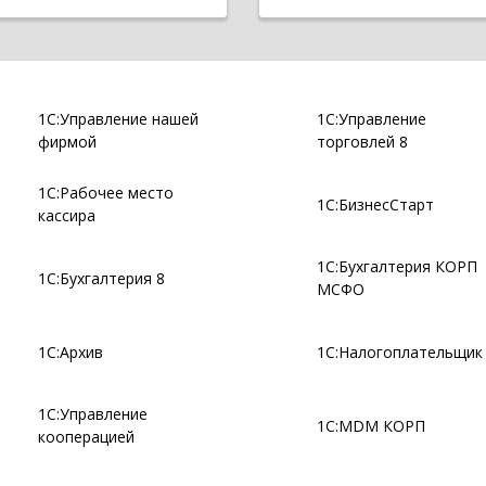
1С:Управление нашей
1С:Управление
фирмой
торговлей 8
1С:Рабочее место
1С:БизнесСтарт
кассира
1С:Бухгалтерия КОРП
1С:Бухгалтерия 8
МСФО
1С:Архив
1С:Налогоплательщик
1С:Управление
1С:MDM КОРП
кооперацией