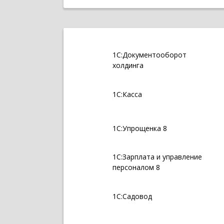
1С:Документооборот
холдинга
1С:Касса
1С:Упрощенка 8
1С:Зарплата и управление
персоналом 8
1С:Садовод