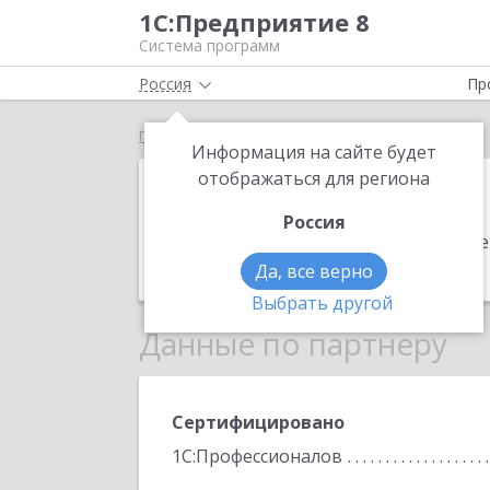
1С:Предприятие 8
Система программ
Россия
Пр
Главная
ИП Рязанский Евгений Иннокентьевич
Информация на сайте будет
ИП Рязанский
отображаться для региона
Россия
Адрес:
678967, Саха /Якутия/ Респ, 
Телефон:
+7 (41147) 4-4727
Да, все верно
Выбрать другой
Данные по партнеру
Сертифицировано
1С:Профессионалов