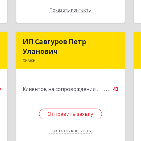
Показать контакты
Назад
г
ИП Савгуров Петр
ИП Савгуров Петр
п
Уланович
Уланович
Химки
.
141407, Московская обл, Химки г,
я
Молодежная ул, дом № 68, кв.443
6
9
Клиентов на сопровождении
43
Подробнее
е
1
Отправить заявку
Отправить заявку
Показать контакты
Назад