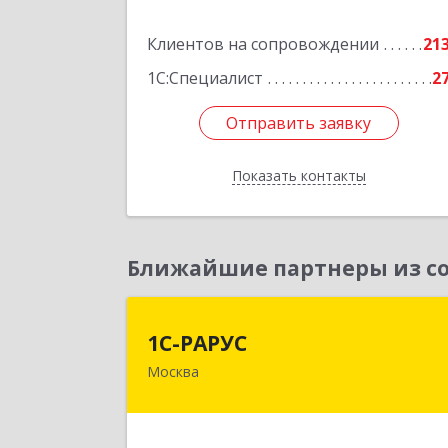
Ленина ул, дом № 45, оф.4
Клиентов на сопровождении
21
Подробне
1С:Специалист
2
Отправить заявку
Отправить заявку
Показать контакты
Назад
Ближайшие партнеры из со
1С-РАРУ
1С-РАРУС
Москва
127434, Москва г, Дмитровское ш
дом № 9