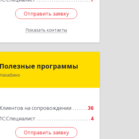
Отправить заявку
Отправить заявку
Показать контакты
Назад
Полезные программы
Полезные программы
Нахабино
143432, Московская обл,
Красногорский р-н, Нахабино рп,
Панфилова ул, дом № 9А, кв.6
Подробнее
Клиентов на сопровождении
36
1С:Специалист
4
Отправить заявку
Отправить заявку