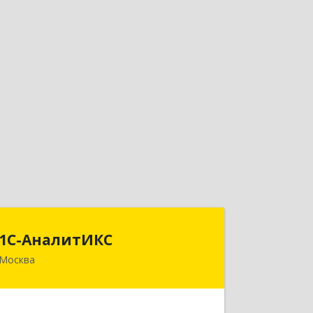
1С-АналитИКС
1С-АналитИКС
Москва
125167, Москва г, Планетная улица ул,
дом № 11, пом.6/25РМ-2