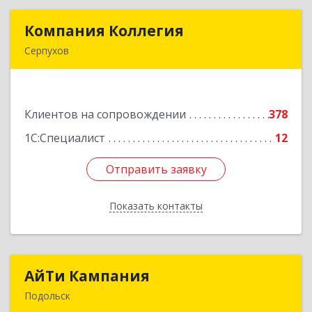
Компания Коллегия
Компания Коллегия
Серпухов
142211, Московская обл, Серпухов г, Оборонная
ул, дом № 19
Клиентов на сопровождении
378
Подробнее
1С:Специалист
12
Отправить заявку
Отправить заявку
Показать контакты
Назад
АйТи Кампания
АйТи Кампания
Подольск
142100, Московская обл, Подольск г,