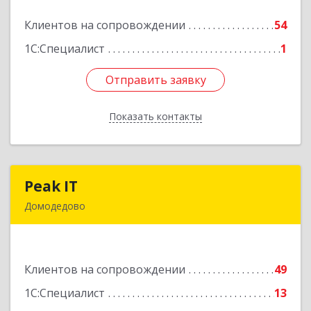
Клиентов на сопровождении
54
Подробнее
1С:Специалист
1
Отправить заявку
Отправить заявку
Показать контакты
Назад
Peak IT
Peak IT
Домодедово
142073, Московская обл, Домодедово г,
Ильинское д, дом № 109, кв.28
Клиентов на сопровождении
49
Подробнее
1С:Специалист
13