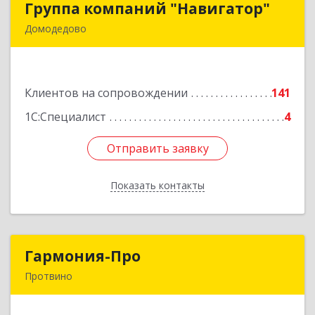
Группа компаний "Навигатор"
Группа компаний "Навигатор"
Домодедово
142001, Московская обл, Домодедово г,
Северный мкр, Каширское ш, дом № 7А, оф.304
Клиентов на сопровождении
141
Подробнее
1С:Специалист
4
Отправить заявку
Отправить заявку
Показать контакты
Назад
Гармония-Про
Гармония-Про
Протвино
142280, Московская обл, Протвино г, Ленина
ул, дом № 18, кв.198