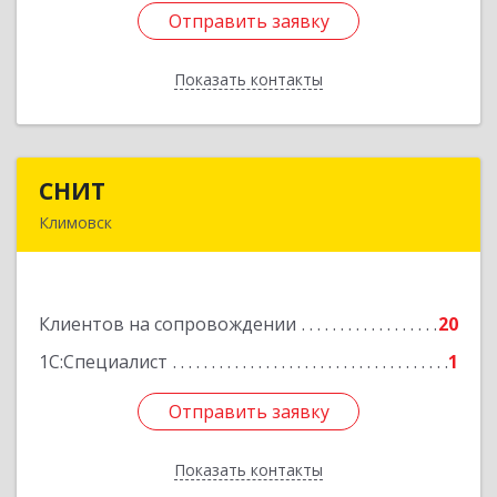
Отправить заявку
Отправить заявку
Показать контакты
Назад
СНИТ
СНИТ
Климовск
142180, Московская обл, Климовск г, Советская
ул, дом № 14
Клиентов на сопровождении
20
Подробнее
1С:Специалист
1
Отправить заявку
Отправить заявку
Показать контакты
Назад