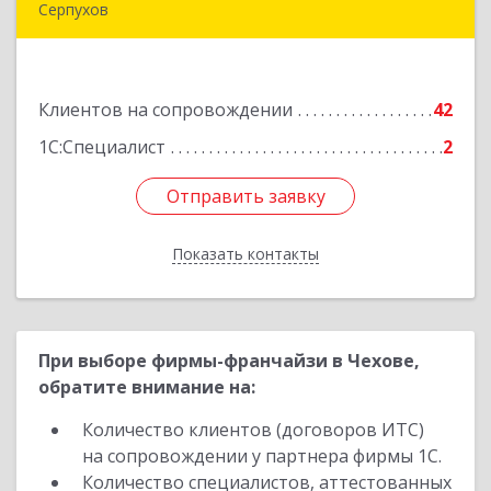
Серпухов
142205, Московская обл, Серпухов г,
Комсомольская ул, дом № 4а, кв.136
Клиентов на сопровождении
42
Подробнее
1С:Специалист
2
Отправить заявку
Отправить заявку
Показать контакты
Назад
При выборе фирмы-франчайзи в Чехове,
обратите внимание на:
Количество клиентов (договоров ИТС)
на сопровождении у партнера фирмы 1С.
Количество специалистов, аттестованных