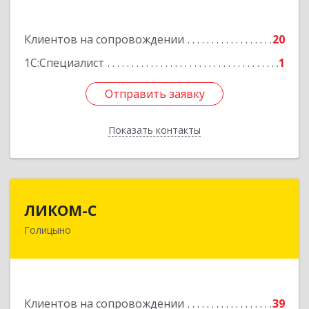
Подробнее
Клиентов на сопровождении
20
1С:Специалист
1
Отправить заявку
Отправить заявку
Показать контакты
Назад
ЛИКОМ-С
ЛИКОМ-С
Голицыно
143040, Московская обл, Одинцовский р-н,
Голицыно г, Советская ул, дом № 59, этаж/офис
1/2
Подробнее
Клиентов на сопровождении
39