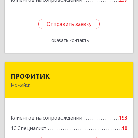
Отправить заявку
Отправить заявку
Показать контакты
Назад
ПРОФИТИК
ПРОФИТИК
Можайск
143200, Московская обл, Можайский р-н,
Можайск г, Молодежная ул, дом № 4
Подробнее
Клиентов на сопровождении
193
1С:Специалист
10