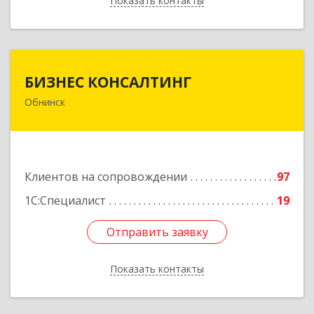
Показать контакты
Назад
БИЗНЕС КОНСАЛТИНГ
БИЗНЕС КОНСАЛТИНГ
Обнинск
249032, Калужская обл, Обнинск г, Курчатова ул,
дом № 27/2, пом.281
Подробнее
Клиентов на сопровождении
97
1С:Специалист
19
Отправить заявку
Отправить заявку
Показать контакты
Назад