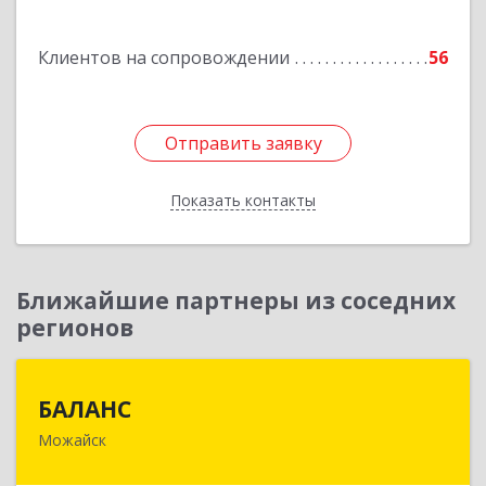
Подробнее
Клиентов на сопровождении
56
Отправить заявку
Отправить заявку
Показать контакты
Назад
Ближайшие партнеры из соседних
регионов
БАЛАНС
БАЛАНС
Можайск
143200, Московская обл, Можайский р-н,
Можайск г, Переяслав-Хмельницкого ул, дом №