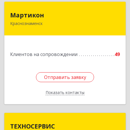
Мартикон
Мартикон
Краснознаменск
143090, Московская обл, Краснознаменск г,
Краснознаменная ул, дом № 27, пом.36
Подробнее
Клиентов на сопровождении
49
Отправить заявку
Отправить заявку
Показать контакты
Назад
ТЕХНОСЕРВИС
ТЕХНОСЕРВИС