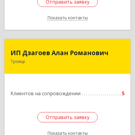
Отправить заявку
Отправить заявку
Показать контакты
Назад
ИП Дзагоев Алан Романович
ИП Дзагоев Алан Романович
Троицк
119297, Москва
г,пос.Московский,ул.Родниковая,дом
30,к.1,кв.500Текстильщиков ул, дом № 6
Подробнее
Клиентов на сопровождении
5
Отправить заявку
Отправить заявку
Показать контакты
Назад