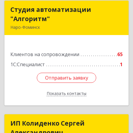
Студия автоматизации
Студия автоматизации
"Алгоритм"
"Алгоритм"
Наро-Фоминск
143306, Московская обл, г.о. Наро-Фоминский,
Наро-Фоминск г, Латышская ул, дом № 13А,
пом.4
Клиентов на сопровождении
65
Подробнее
1С:Специалист
1
Отправить заявку
Отправить заявку
Показать контакты
Назад
ИП Колиденко Сергей
ИП Колиденко Сергей
Александрович
Александрович