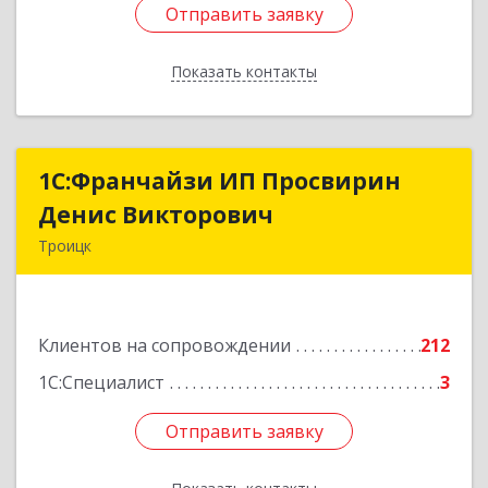
Отправить заявку
Отправить заявку
Показать контакты
Назад
1C:Франчайзи ИП Просвирин
1C:Франчайзи ИП Просвирин
Денис Викторович
Денис Викторович
Троицк
108842, Москва г, вн.тер.г. городской округ
Троицк, Троицк г, Городская ул, дом № 14,
кв.158
Клиентов на сопровождении
212
Подробнее
1С:Специалист
3
Отправить заявку
Отправить заявку