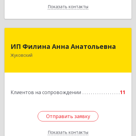
Показать контакты
Назад
ИП Филина Анна Анатольевна
ИП Филина Анна Анатольевна
140180, Московская обл, Жуковский г,
Жуковский
Баженова ул, дом № 19, кв.20
Подробнее
Клиентов на сопровождении
11
Отправить заявку
Отправить заявку
Показать контакты
Назад