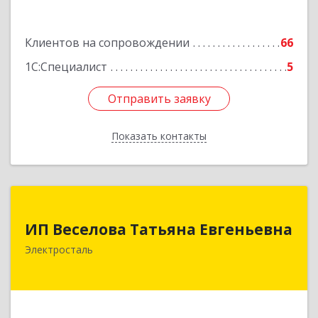
Клиентов на сопровождении
66
1С:Специалист
5
Отправить заявку
Отправить заявку
Показать контакты
Назад
ИП Веселова Татьяна Евгеньевна
ИП Веселова Татьяна Евгеньевна
144000, Московская обл, Электросталь г,
Электросталь
Николаева ул, дом № 6, кв.6
Подробнее