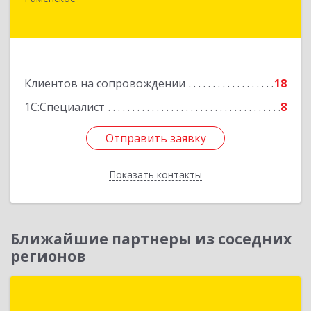
Гжельского Кирпичного Завода п, дом № 11,
кв.12
Подробнее
Клиентов на сопровождении
18
1С:Специалист
8
Отправить заявку
Отправить заявку
Показать контакты
Назад
Ближайшие партнеры из соседних
регионов
Группа компаний "ИНФОТЕХ"