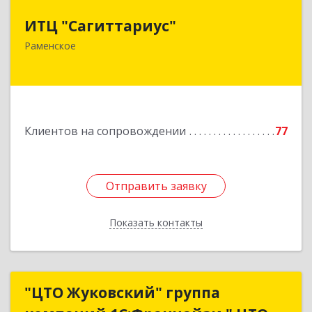
ИТЦ "Сагиттариус"
ИТЦ "Сагиттариус"
140103, Московская обл, Раменское г,
Раменское
Приборостроителей ул, дом № 16А, кв.16
Подробнее
Клиентов на сопровождении
77
Отправить заявку
Отправить заявку
Показать контакты
Назад
"ЦТО Жуковский" группа
"ЦТО Жуковский" группа