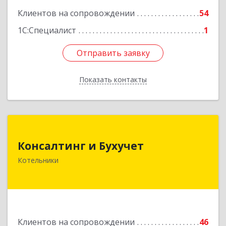
Клиентов на сопровождении
54
1С:Специалист
1
Отправить заявку
Отправить заявку
Показать контакты
Назад
Консалтинг и Бухучет
Консалтинг и Бухучет
140054, Московская обл, Котельники г,
Котельники
Карьерная ул, дом № 13, пом.1
Подробнее
Клиентов на сопровождении
46