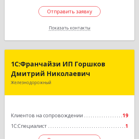
Отправить заявку
Отправить заявку
Показать контакты
Назад
1С:Франчайзи ИП Горшков
1С:Франчайзи ИП Горшков
Дмитрий Николаевич
Дмитрий Николаевич
Железнодорожный
143980, Московская обл, Железнодорожный г,
Пролетарская ул, дом № 10, кв.25
Подробнее
Клиентов на сопровождении
19
1С:Специалист
1