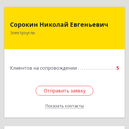
Сорокин Николай Евгеньевич
Сорокин Николай Евгеньевич
Электроугли
Подробнее
Клиентов на сопровождении
5
Отправить заявку
Отправить заявку
Показать контакты
Назад