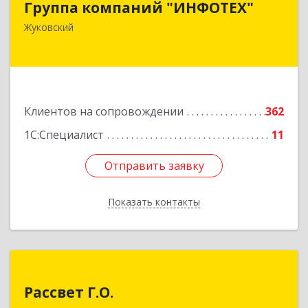
Группа компаний "ИНФОТЕХ"
140180, Московская обл, Жуковский г, Чкалова
Жуковский
ул, дом № 37
Подробнее
Клиентов на сопровождении
362
1С:Специалист
11
Отправить заявку
Отправить заявку
Показать контакты
Назад
Рассвет Г.О.
Рассвет Г.О.
140082, Московская обл, Лыткарино г, 5 мкр 1-