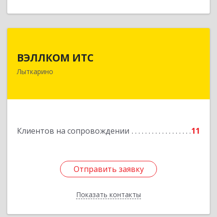
ВЭЛЛКОМ ИТС
ВЭЛЛКОМ ИТС
140081, Московская обл, Лыткарино г.о.,
Лыткарино
Лыткарино г, Первомайская ул, дом № 3/5,
пом.1
Подробнее
Клиентов на сопровождении
11
Отправить заявку
Отправить заявку
Показать контакты
Назад