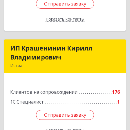
Отправить заявку
Отправить заявку
Показать контакты
Назад
ИП Крашенинин Кирилл
ИП Крашенинин Кирилл
Владимирович
Владимирович
Истра
143500, Московская обл, Истра г, 9
Гвардейской Дивизии ул, дом № 62, корпус В,
кв.68
Клиентов на сопровождении
176
Подробнее
1С:Специалист
1
Отправить заявку
Отправить заявку