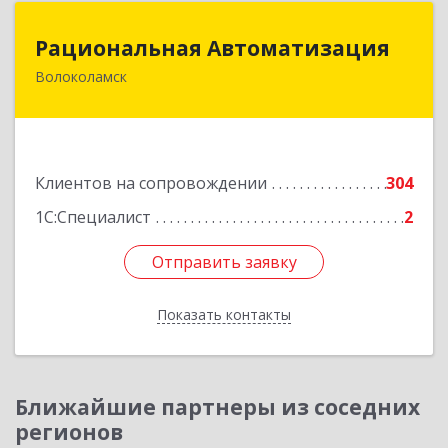
Рациональная Автоматизация
Рациональная Автоматизация
Волоколамск
143600, Московская обл, Волоколамский р-н,
Волоколамск г, Октябрьская пл, дом № 10,
оф.12
Подробнее
Клиентов на сопровождении
304
1С:Специалист
2
Отправить заявку
Отправить заявку
Показать контакты
Назад
Ближайшие партнеры из соседних
регионов