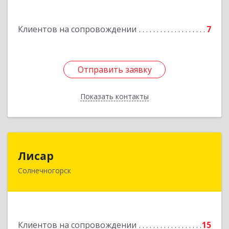
Дорохово п., Московская ул., д.9
Клиентов на сопровождении
7
Подробнее
Отправить заявку
Отправить заявку
Показать контакты
Назад
Лисар
Лисар
Солнечногорск
141551, Московская обл, Солнечногорский р-н,
Андреевка рп, Жилинская ул, дом № 27, корпус
3, кв.120
Подробнее
Клиентов на сопровождении
15