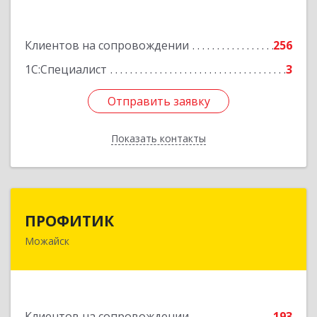
Подробнее
Клиентов на сопровождении
256
1С:Специалист
3
Отправить заявку
Отправить заявку
Показать контакты
Назад
ПРОФИТИК
ПРОФИТИК
Можайск
143200, Московская обл, Можайский р-н,
Можайск г, Молодежная ул, дом № 4
Подробнее
Клиентов на сопровождении
193