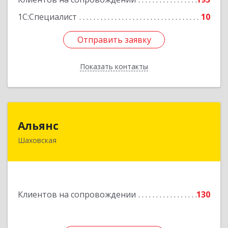
1С:Специалист
10
Отправить заявку
Отправить заявку
Показать контакты
Назад
Альянс
Альянс
Шаховская
143700, Московская обл, Шаховской р-н,
рп.Шаховская, ул.1-я Советская, дом № 44
Подробнее
Клиентов на сопровождении
130