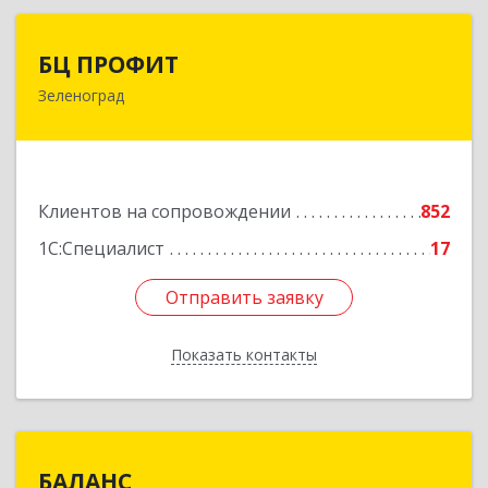
БЦ ПРОФИТ
БЦ ПРОФИТ
Зеленоград
124482, Москва г, Зеленоград г, корпус 340,
этаж 1, пом.Х, ком.1-5
Подробнее
Клиентов на сопровождении
852
1С:Специалист
17
Отправить заявку
Отправить заявку
Показать контакты
Назад
БАЛАНС
БАЛАНС