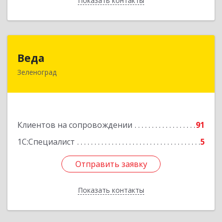
Показать контакты
Назад
Веда
Веда
Зеленоград
124683, Москва г, Зеленоград г, корпус 1504,
н.п.II
Подробнее
Клиентов на сопровождении
91
1С:Специалист
5
Отправить заявку
Отправить заявку
Показать контакты
Назад