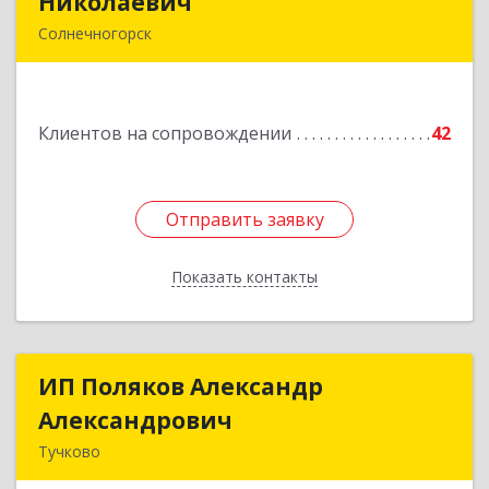
Николаевич
Николаевич
Солнечногорск
Подробнее
Клиентов на сопровождении
42
Отправить заявку
Отправить заявку
Показать контакты
Назад
ИП Поляков Александр
ИП Поляков Александр
Александрович
Александрович
Тучково
143160, Московская обл., Рузский р-н,