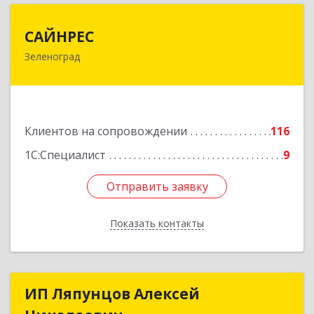
САЙНРЕС
САЙНРЕС
Зеленоград
124365, Москва г, Зеленоград г, корпус 2307А,
кв.37
Подробнее
Клиентов на сопровождении
116
1С:Специалист
9
Отправить заявку
Отправить заявку
Показать контакты
Назад
ИП Ляпунцов Алексей
ИП Ляпунцов Алексей