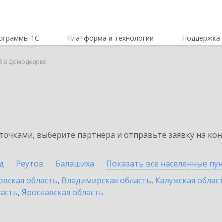
ограммы 1С
Платформа и технологии
Поддержка 
B в Домодедово
очками, выберите партнёра и отправьте заявку на ко
д
Реутов
Балашиха
Показать все населенные
пу
овская область
,
Владимирская область
,
Калужская облас
ласть
,
Ярославская область