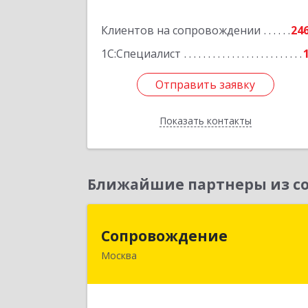
№ 7, оф.4
Клиентов на сопровождении
24
Подробне
1С:Специалист
Отправить заявку
Отправить заявку
Показать контакты
Назад
Ближайшие партнеры из со
Сопровождени
Сопровождение
Москва
117198, Москва г, Саморы Машела ул
дом № 8, корпус 1, кв.23