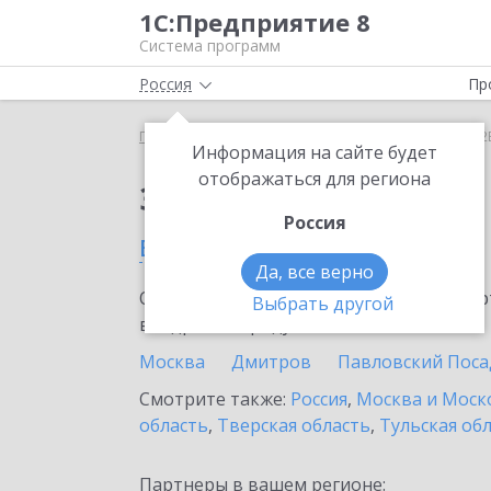
1С:Предприятие 8
Система программ
Россия
Пр
Главная
Сервисы ИТС
1С:СБП B2B
1С:СБП B2
Информация на сайте будет
отображаться для региона
Заказать 1С:СБП B2B
Россия
в Домодедово
Да, все верно
Ознакомьтесь с информационными карт
Выбрать другой
внедрение продукта.
Москва
Дмитров
Павловский Поса
Смотрите также:
Россия
,
Москва и Моск
область
,
Тверская область
,
Тульская об
Партнеры в вашем регионе: