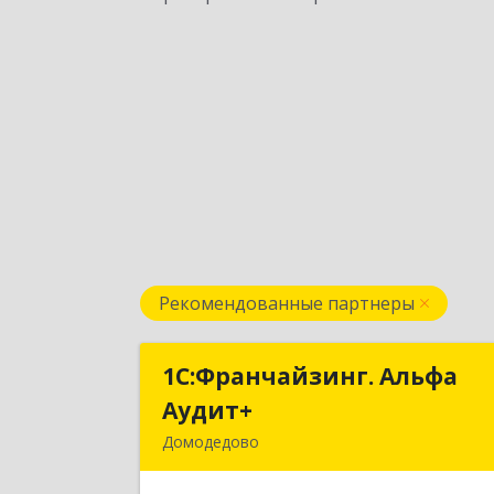
Рекомендованные партнеры
1С:Франчайзинг. Альфа
1С:Франчайзинг. Альф
Аудит+
Аудит
Домодедово
142001, Московская обл, Домодедов
г, Северный мкр, Каширское ш, до