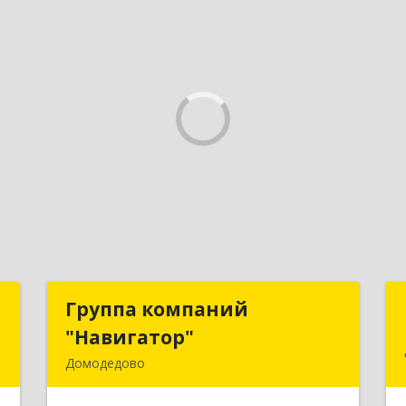
а
Группа компаний
Группа компаний
+
"Навигатор"
"Навигатор"
Домодедово
о
142001, Московская обл, Домодедово
м
г, Северный мкр, Каширское ш, дом