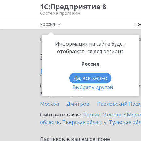
1С:Предприятие 8
Система программ
Россия
Пр
Главная
Сервисы ИТС
1С:СБП B2B
1С:СБП B2
Информация на сайте будет
отображаться для региона
Заказать 1С:СБП B2B
Россия
в Щелково
Да, все верно
Ознакомьтесь с информационными карт
Выбрать другой
внедрение продукта.
Москва
Дмитров
Павловский Поса
Смотрите также:
Россия
,
Москва и Моск
область
,
Тверская область
,
Тульская об
Партнеры в вашем регионе: