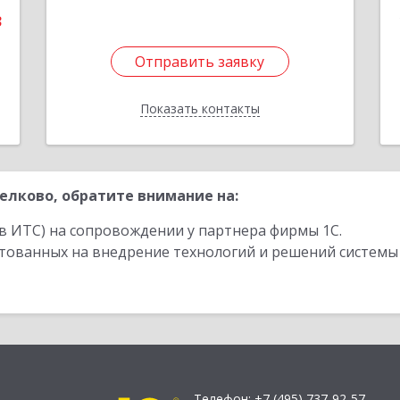
3
Отправить заявку
Отправить заявку
Показать контакты
Назад
лково, обратите внимание на:
в ИТС) на сопровождении у партнера фирмы 1С.
стованных на внедрение технологий и решений системы
Телефон:
+7 (495) 737-92-57