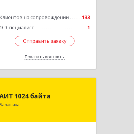
Подробнее
Клиентов на сопровождении
133
1С:Специалист
1
Отправить заявку
Отправить заявку
Показать контакты
Назад
АИТ 1024 байта
АИТ 1024 байта
143909, Московская обл, Балашиха г,
Балашиха
Солнечная ул, дом № 23, кв.104
Подробнее