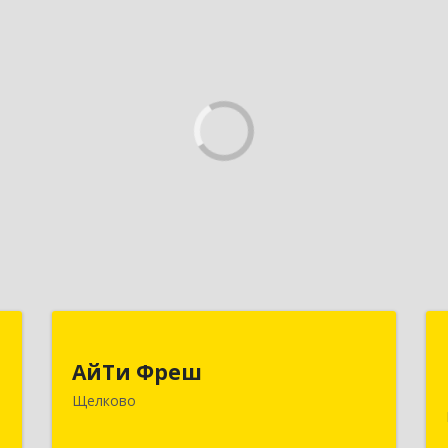
И
АйТи Фреш
АйТи Фреш
,
141100, Московская обл, Щелково г,
Щелково
,
Городской округ Щелково, Ленина
3
пл, дом № 5, ком.308