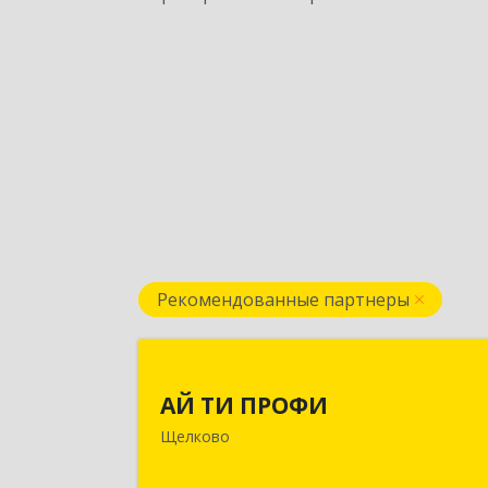
Рекомендованные партнеры
АЙ ТИ ПРОФ
АЙ ТИ ПРОФИ
141108, Московская обл, г.о. Щёлково
Щелково
Щёлково г, Заводская ул, дом № 1
пом.