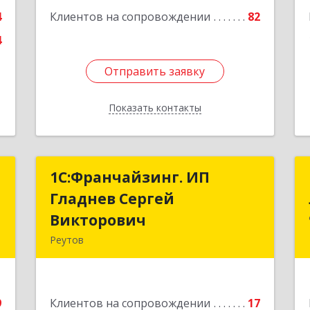
Подробнее
4
Клиентов на сопровождении
82
4
Отправить заявку
Отправить заявку
Показать контакты
Назад
с
1С:Франчайзинг. ИП
1С:Франчайзинг. ИП
Гладнев Сергей
Гладнев Сергей
,
Викторович
Викторович
3
Реутов
143966, Московская обл, Реутов г,
е
Парковая ул, дом № 6, кв.37
9
Клиентов на сопровождении
17
Подробнее