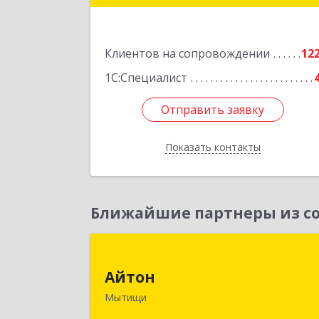
Подробне
Клиентов на сопровождении
12
1С:Специалист
Отправить заявку
Отправить заявку
Показать контакты
Назад
Ближайшие партнеры из со
Айто
Айтон
141006, Московская обл, Мытищи г
Мытищи
Олимпийский пр-кт, строение 10