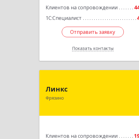
Клиентов на сопровождении
4
1С:Специалист
Отправить заявку
Отправить заявку
Показать контакты
Назад
Линк
Линкс
141190, Московская обл, Фрязино г
Фрязино
Заводской проезд, дом № 3, кв.13
Подробне
Клиентов на сопровождении
1