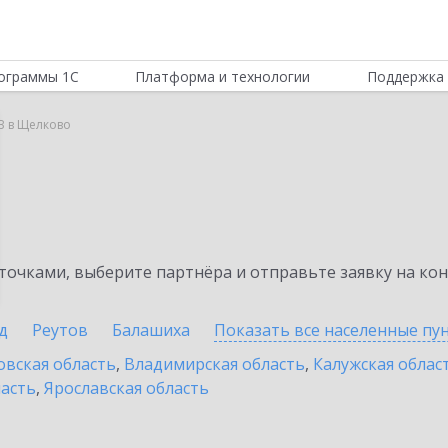
ограммы 1С
Платформа и технологии
Поддержка 
B в Щелково
очками, выберите партнёра и отправьте заявку на ко
д
Реутов
Балашиха
Показать все населенные
пу
овская область
,
Владимирская область
,
Калужская облас
ласть
,
Ярославская область