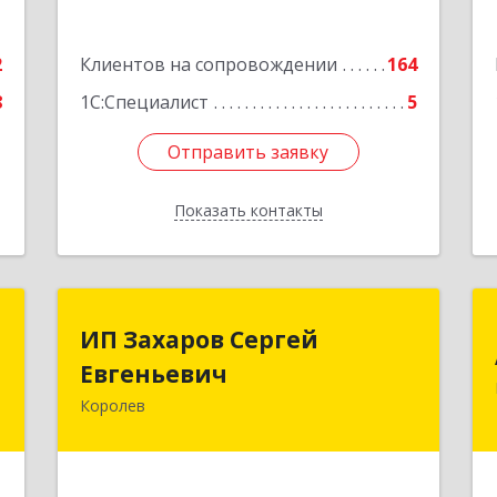
2
Клиентов на сопровождении
164
8
1С:Специалист
5
Отправить заявку
Отправить заявку
Показать контакты
Назад
р
ИП Захаров Сергей
ИП Захаров Сергей
Евгеньевич
Евгеньевич
,
)
Королев
141092, Московская обл, Королев г,
0
Юбилейный мкр, Пушкинская ул, дом
№ 13, кв.115
е