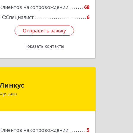
Клиентов на сопровождении
68
1С:Специалист
6
Отправить заявку
Отправить заявку
Показать контакты
Назад
Линкус
Линкус
141191, Московская обл, Фрязино г,
Фрязино
Ленина ул, дом № 37, кв.24
Подробнее
Клиентов на сопровождении
5