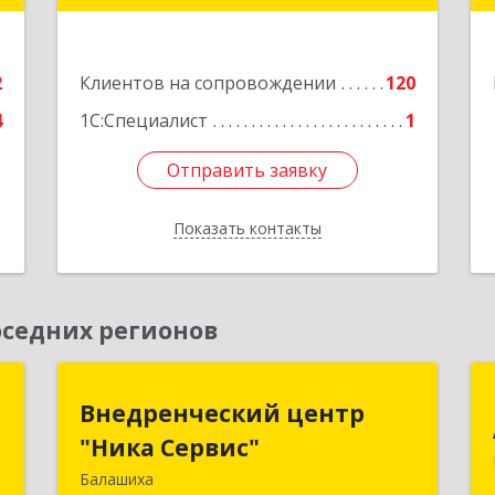
е
Подробнее
2
Клиентов на сопровождении
120
4
1С:Специалист
1
Отправить заявку
Отправить заявку
Показать контакты
Назад
седних регионов
н
Внедренческий центр
Внедренческий центр
"Ника Сервис"
"Ника Сервис"
,
,
Балашиха
143912, Московская обл, Балашиха г,