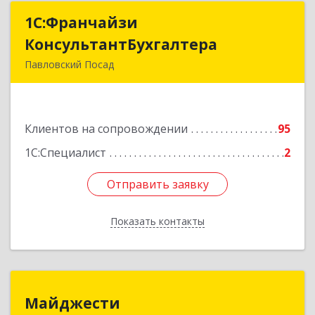
1С:Франчайзи
1С:Франчайзи
КонсультантБухгалтера
КонсультантБухгалтера
Павловский Посад
142500, Московская обл, Павловский Посад г,
Каляева ул, дом № 3, оф.38
Клиентов на сопровождении
95
Подробнее
1С:Специалист
2
Отправить заявку
Отправить заявку
Показать контакты
Назад
Майджести
Майджести