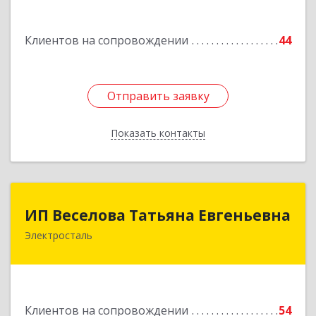
Ленина пр-кт, дом № 04, корпус 2, кв.39
Клиентов на сопровождении
44
Подробнее
Отправить заявку
Отправить заявку
Показать контакты
Назад
ИП Веселова Татьяна Евгеньевна
ИП Веселова Татьяна Евгеньевна
Электросталь
144000, Московская обл, Электросталь г,
Николаева ул, дом № 6, кв.6
Подробнее
Клиентов на сопровождении
54