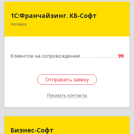
1С:Франчайзинг. КБ-Софт
1С:Франчайзинг. КБ-Софт
Ногинск
142400, Московская обл, г.о Богородский,
Ногинск г, Индустриальная ул, Здание № 41В,
оф.449
Подробнее
Клиентов на сопровождении
99
Отправить заявку
Отправить заявку
Показать контакты
Назад
Бизнес-Софт
Бизнес-Софт