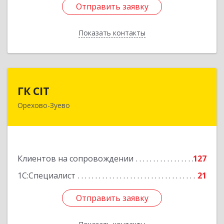
Отправить заявку
Отправить заявку
Показать контакты
Назад
ГК CIT
ГК CIT
Орехово-Зуево
142600, Московская обл, Орехово-Зуево г,
Стачки 1885 года ул, дом № 6, этаж 2,
помещения 29,31,32,36
Подробнее
Клиентов на сопровождении
127
1С:Специалист
21
Отправить заявку
Отправить заявку