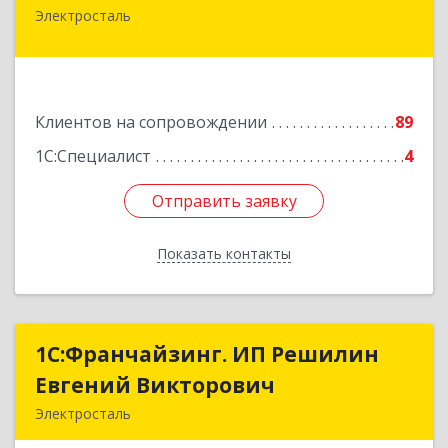
Электросталь
144000, Московская обл, Электросталь г, Карла
Маркса ул, дом № 26
Подробнее
Клиентов на сопровождении
89
1С:Специалист
4
Отправить заявку
Отправить заявку
Показать контакты
Назад
1С:Франчайзинг. ИП Решилин
1С:Франчайзинг. ИП Решилин
Евгений Викторович
Евгений Викторович
Электросталь
144006, Московская обл, Электросталь г,