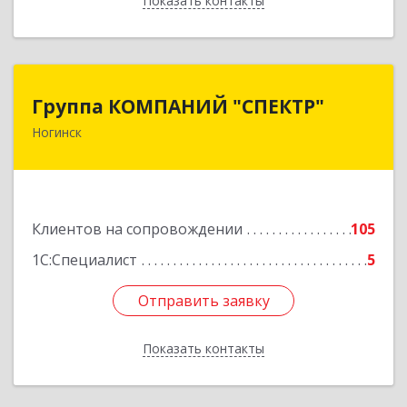
Показать контакты
Назад
Группа КОМПАНИЙ "СПЕКТР"
Группа КОМПАНИЙ "СПЕКТР"
Ногинск
142400, Московская обл, г.о.Богородский,
Ногинск г, Рогожская ул, дом № 89, оф.210
Подробнее
Клиентов на сопровождении
105
1С:Специалист
5
Отправить заявку
Отправить заявку
Показать контакты
Назад