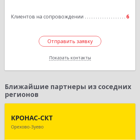
Подробнее
Клиентов на сопровождении
6
Отправить заявку
Отправить заявку
Показать контакты
Назад
Ближайшие партнеры из соседних
регионов
КРОНАС-СКТ
КРОНАС-СКТ
Орехово-Зуево
142600, Московская обл, Орехово-Зуево г,
Бабушкина ул, дом № 2А, пом.31