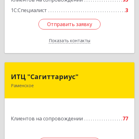
1С:Специалист
3
Отправить заявку
Отправить заявку
Показать контакты
Назад
ИТЦ "Сагиттариус"
ИТЦ "Сагиттариус"
Раменское
140103, Московская обл, Раменское г,
Приборостроителей ул, дом № 16А, кв.16
Подробнее
Клиентов на сопровождении
77