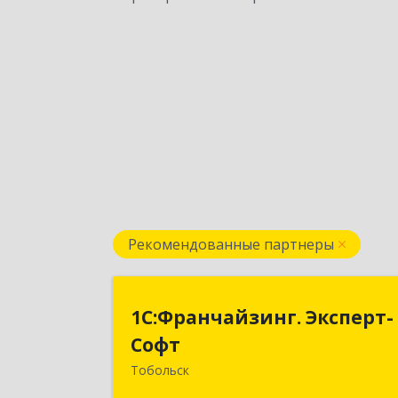
Рекомендованные партнеры
1С:Франчайзинг. Эксперт
1С:Франчайзинг. Эксперт-
Соф
Софт
Тобольск
626150, Тюменская обл, Тобольск г, 7
й мкр, дом № 39, пом.