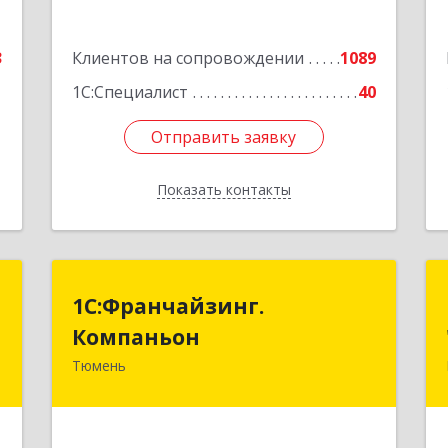
Подробнее
3
Клиентов на сопровождении
1089
1
1С:Специалист
40
Отправить заявку
Отправить заявку
Показать контакты
Назад
я
1С:Франчайзинг.
1С:Франчайзинг.
а
Компаньон
Компаньон
Тюмень
9
625049, Тюменская обл, Тюмень г,
4
Магнитогорская ул, дом № 11, корпус
1, оф.19
е