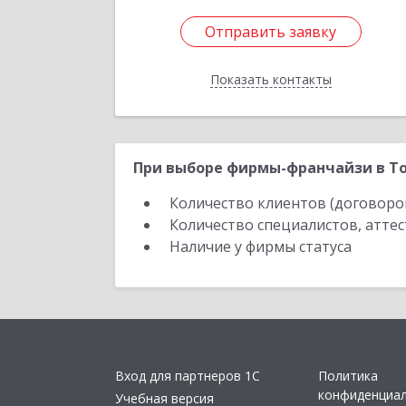
Отправить заявку
Отправить заявку
Показать контакты
Назад
При выборе фирмы-франчайзи в То
Количество клиентов (договоро
Количество специалистов, атте
Наличие у фирмы статуса
Вход для партнеров 1С
Политика
конфиденциа
Учебная версия