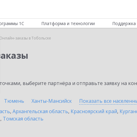
ограммы 1С
Платформа и технологии
Поддержка 
:Онлайн-заказы в Тобольске
заказы
очками, выберите партнёра и отправьте заявку на ко
Тюмень
Ханты-Мансийск
Показать все населен
асть
,
Архангельская область
,
Красноярский край
,
Курган
ь
,
Томская область