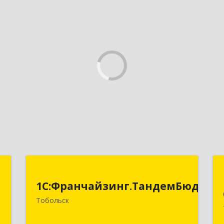
-
1С:Франчайзинг.ТандемБюджет
т
1С:Франчайзинг.ТандемБюджет
Тобольск
Подробнее
-
8