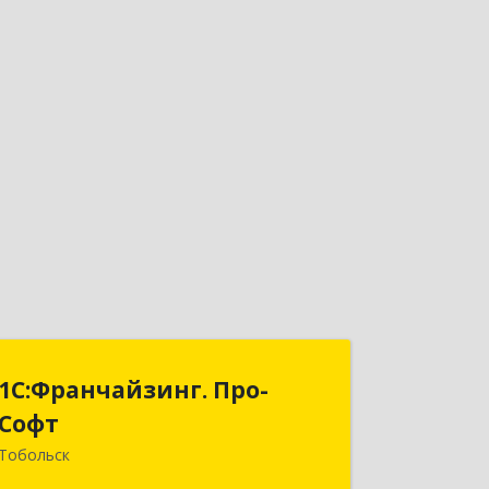
1С:Франчайзинг. Про-
1С:Франчайзинг. Про-
Софт
Софт
Тобольск
626150, Тюменская обл, Тобольск г,
Малая Сибирская, дом № 14 "А"