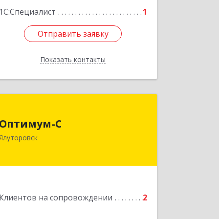
1С:Специалист
1
Отправить заявку
Отправить заявку
Показать контакты
Назад
Оптимум-С
Оптимум-С
Ялуторовск
Подробнее
Клиентов на сопровождении
2