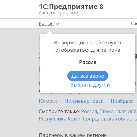
1С:Предприятие 8
Система программ
Россия
Пр
Главная
Сервисы ИТС
1С:Онлайн-заказы
1С
Информация на сайте будет
отображаться для региона
Заказать 1С:Онлайн-
Россия
в Тобольске
Да, все верно
Ознакомьтесь с информационными карт
Выбрать другой
внедрение продукта.
Югорск
Нижневартовск
Ноябрьск
Смотрите также:
Россия
,
Тюменская обл
Республика Коми
,
Свердловская област
Партнеры в вашем регионе: