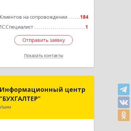
Подробнее
Клиентов на сопровождении
184
1С:Специалист
1
Отправить заявку
Отправить заявку
Показать контакты
Назад
Информационный центр
Информационный центр
"БУХГАЛТЕР"
"БУХГАЛТЕР"
Ишим
627750, Тюменская обл, Ишим г,
Советская ул, дом № 16
Подробнее