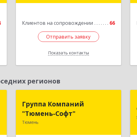
е
4
Клиентов на сопровождении
66
Отправить заявку
Отправить заявку
Показать контакты
Назад
седних регионов
ь
Группа Компаний
Группа Компаний
"Тюмень-Софт"
"Тюмень-Софт"
,
2
Тюмень
625048, Тюменская обл, Тюмень г,
Салтыкова-Щедрина ул, дом № 44/4
е