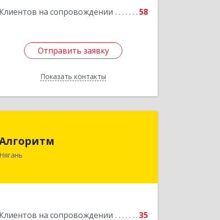
Клиентов на сопровождении
58
Отправить заявку
Отправить заявку
Показать контакты
Назад
Алгоритм
Алгоритм
628186, Ханты-Мансийский
Нягань
Автономный округ - Югра АО, Нягань
г, Сибирская ул, дом № 2, корпус 2,
блок 2
Подробнее
Клиентов на сопровождении
35