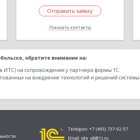
Отправить заявку
Отправить заявку
Показать контакты
Назад
больске, обратите внимание на:
в ИТС) на сопровождении у партнера фирмы 1С.
стованных на внедрение технологий и решений системы
Телефон:
+7 (495) 737-92-57
льности
Email:
site_v8@1c.ru