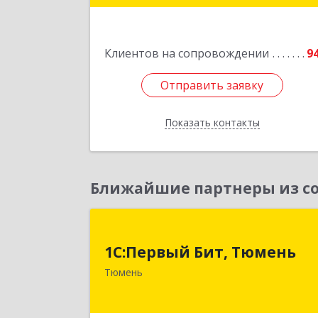
Подробне
Клиентов на сопровождении
9
Отправить заявку
Отправить заявку
Показать контакты
Назад
Ближайшие партнеры из со
1С:Первый Бит, Тюмен
1С:Первый Бит, Тюмень
625000, Тюменская обл, Тюмень г
Тюмень
Республики ул, дом № 61, оф.71
Подробне