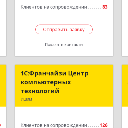
Подробнее
1
Клиентов на сопровождении
83
Отправить заявку
Отправить заявку
Показать контакты
Назад
я
1С:Франчайзи Центр
1С:Франчайзи Центр
х
компьютерных
компьютерных
"
технологий
технологий
Ишим
-
627750, Тюменская обл, Ишим г, 30
6
лет ВЛКСМ ул, дом № 28/2
0
Клиентов на сопровождении
126
е
Подробнее