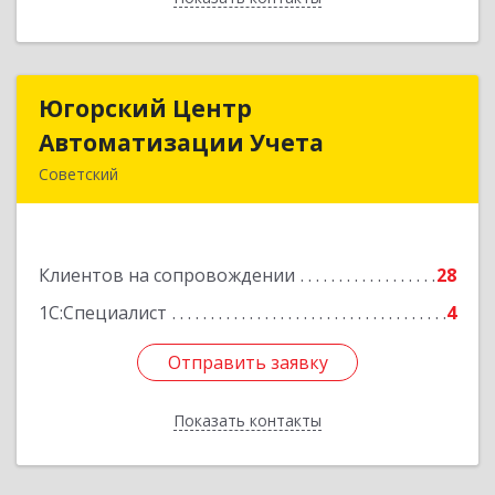
Югорский Центр
Югорский Центр
Автоматизации Учета
Автоматизации Учета
Советский
628242, Ханты-Мансийский Автономный округ
- Югра АО, Советский р-н, Советский г, Ленина
ул, дом № 18, оф.9
Клиентов на сопровождении
28
Подробнее
1С:Специалист
4
Отправить заявку
Отправить заявку
Показать контакты
Назад