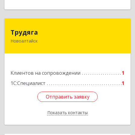
Трудяга
Трудяга
Новоалтайск
658080, Алтайский край, Новоалтайск г,
Прудская ул, дом № 10-21
Подробнее
Клиентов на сопровождении
1
1С:Специалист
1
Отправить заявку
Отправить заявку
Показать контакты
Назад