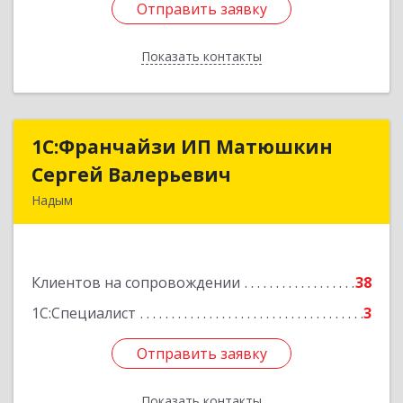
Отправить заявку
Отправить заявку
Показать контакты
Назад
1С:Франчайзи ИП Матюшкин
1С:Франчайзи ИП Матюшкин
Сергей Валерьевич
Сергей Валерьевич
Надым
629730, Ямало-Ненецкий АО, Надым г, ул.
Зверева, дом № 47, кв.28
Клиентов на сопровождении
38
Подробнее
1С:Специалист
3
Отправить заявку
Отправить заявку
Показать контакты
Назад