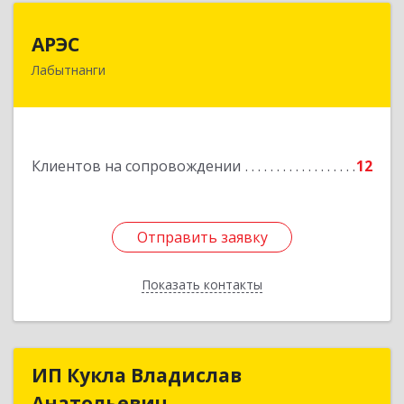
АРЭС
АРЭС
Лабытнанги
629400, Ямало-Ненецкий АО, Лабытнанги г,
Дзержинского ул, дом № 8, кв.62
Подробнее
Клиентов на сопровождении
12
Отправить заявку
Отправить заявку
Показать контакты
Назад
ИП Кукла Владислав
ИП Кукла Владислав
Анатольевич
Анатольевич