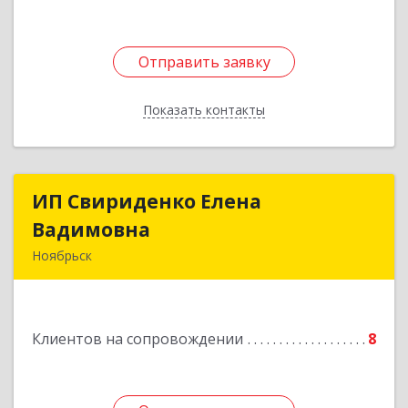
Отправить заявку
Отправить заявку
Показать контакты
Назад
ИП Свириденко Елена
ИП Свириденко Елена
Вадимовна
Вадимовна
Ноябрьск
629805, ЯНАО, Тюменская обл., г Ноябрьск,
ул.Магистральная д.65 ,кв.23
Клиентов на сопровождении
8
Подробнее