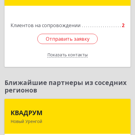
Глазкова ул, дом № 4 б
Подробнее
Клиентов на сопровождении
2
Отправить заявку
Отправить заявку
Показать контакты
Назад
Ближайшие партнеры из соседних
регионов
КВАДРУМ
КВАДРУМ
Новый Уренгой
629309, Ямало-Ненецкий АО, Новый Уренгой г,
Северное Кольцо ул, дом № 14