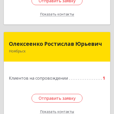
Отправить заявку
Отправить заявку
Показать контакты
Назад
Олексеенко Ростислав Юрьевич
Олексеенко Ростислав Юрьевич
Ноябрьск
629804, Ямало-Ненецкий АО, Ноябрьск г,
УТАДС п, дом № 84, кв.2
Подробнее
Клиентов на сопровождении
1
Отправить заявку
Отправить заявку
Показать контакты
Назад