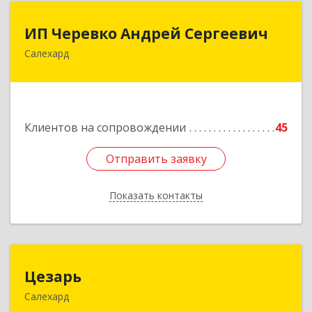
ИП Черевко Андрей Сергеевич
ИП Черевко Андрей Сергеевич
Салехард
629003, Ямало-Ненецкий АО, Салехард г,
Маяковского ул, дом № 44, этаж 2
Подробнее
Клиентов на сопровождении
45
Отправить заявку
Отправить заявку
Показать контакты
Назад
Цезарь
Цезарь
Салехард
629008, Ямало-Ненецкий АО, Салехард г,