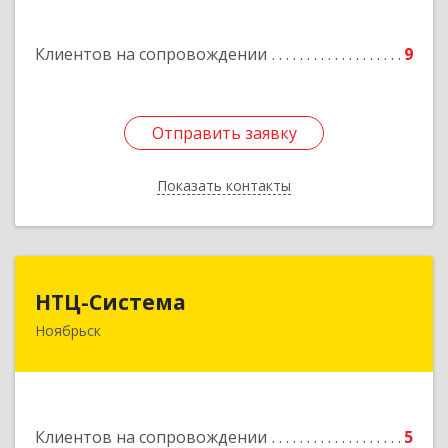
Подробнее
Клиентов на сопровождении
9
Отправить заявку
Отправить заявку
Показать контакты
Назад
НТЦ-Система
НТЦ-Система
Ноябрьск
629804, Ямало-Ненецкий АО, Ноябрьск г, 60 лет
СССР ул, дом № 39
Подробнее
Клиентов на сопровождении
5