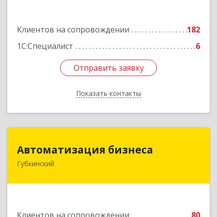
Подробнее
Клиентов на сопровождении
182
1С:Специалист
6
Отправить заявку
Отправить заявку
Показать контакты
Назад
Автоматизация бизнеса
Автоматизация бизнеса
Губкинский
629830, Ямало-Ненецкий АО, Губкинский г,
мкр.6, дом № 5
Подробнее
Клиентов на сопровождении
80