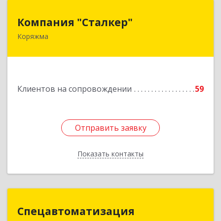
Компания "Сталкер"
Компания "Сталкер"
Коряжма
165651, Архангельская обл, Коряжма г,
Архангельская ул, дом № 14
Подробнее
Клиентов на сопровождении
59
Отправить заявку
Отправить заявку
Показать контакты
Назад
Спецавтоматизация
Спецавтоматизация