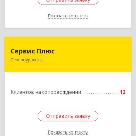
Показать контакты
Назад
Сервис Плюс
Сервис Плюс
Североуральск
624480, Свердловская обл, Североуральск г,
Ленина ул, дом № 10, кв.оф.1
Подробнее
Клиентов на сопровождении
12
Отправить заявку
Отправить заявку
Показать контакты
Назад