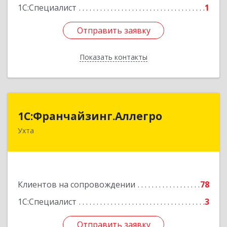
1С:Специалист
1
Отправить заявку
Отправить заявку
Показать контакты
Назад
1С:Франчайзинг.Аллегро
1С:Франчайзинг.Аллегро
Ухта
169304, Коми Респ, Ухта г, Чернова ул, дом №
33, кв.49
Подробнее
Клиентов на сопровождении
78
1С:Специалист
3
Отправить заявку
Отправить заявку