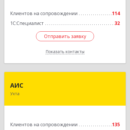
Подробнее
Клиентов на сопровождении
114
1С:Специалист
32
Отправить заявку
Отправить заявку
Показать контакты
Назад
АИС
АИС
Ухта
169310, Коми Респ, Ухта г, Первомайская ул.,
дом № 35А
Подробнее
Клиентов на сопровождении
135