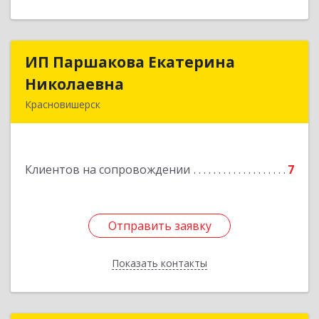
ИП Паршакова Екатерина
ИП Паршакова Екатерина
Николаевна
Николаевна
Красновишерск
618590, Пермский край, Красновишерск г,
Карла Маркса ул, дом № 27, кв.8
Клиентов на сопровождении
7
Подробнее
Отправить заявку
Отправить заявку
Показать контакты
Назад