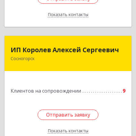
Показать контакты
Назад
ИП Королев Алексей Сергеевич
ИП Королев Алексей Сергеевич
Сосногорск
169500, Коми Респ, Сосногорск г, Советская ул,
дом № 30, кв.12
Подробнее
Клиентов на сопровождении
9
Отправить заявку
Отправить заявку
Показать контакты
Назад