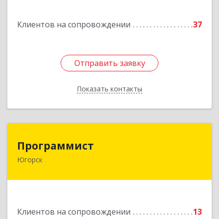
Подробнее
Клиентов на сопровождении
37
Отправить заявку
Отправить заявку
Показать контакты
Назад
Программист
Программист
Югорск
628264, Ханты-Мансийский Автономный округ
- Югра АО, Югорск г, микрорайон Югорск-2,
дом № 1, кв.27
Подробнее
Клиентов на сопровождении
13