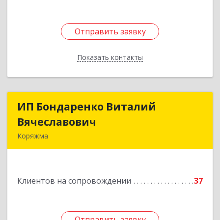
Отправить заявку
Отправить заявку
Показать контакты
Назад
ИП Бондаренко Виталий
ИП Бондаренко Виталий
Вячеславович
Вячеславович
Коряжма
165650, Архангельская обл, Коряжма г,
Набережная им Н.Островского ул, дом № 38
Клиентов на сопровождении
37
Подробнее
Отправить заявку
Отправить заявку