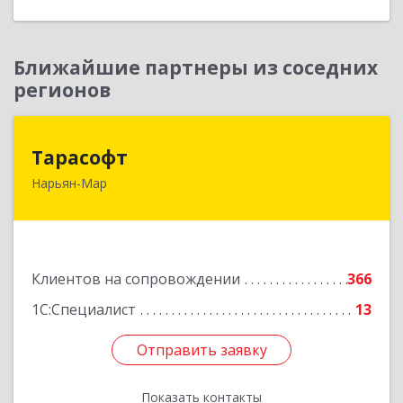
Ближайшие партнеры из соседних
регионов
Тарасофт
Тарасофт
Нарьян-Мар
166000, Ненецкий АО, Нарьян-Мар г, им
В.И.Ленина ул, дом № 39, корпус А, оф.2
Подробнее
Клиентов на сопровождении
366
1С:Специалист
13
Отправить заявку
Отправить заявку
Показать контакты
Назад