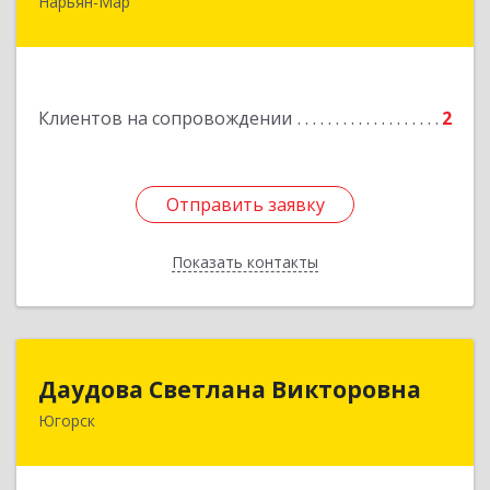
Нарьян-Мар
Подробнее
Клиентов на сопровождении
2
Отправить заявку
Отправить заявку
Показать контакты
Назад
Даудова Светлана Викторовна
Даудова Светлана Викторовна
Югорск
Подробнее