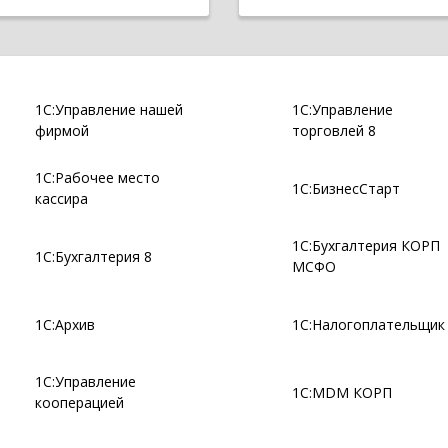
1С:Управление нашей
1С:Управление
фирмой
торговлей 8
1С:Рабочее место
1С:БизнесСтарт
кассира
1С:Бухгалтерия КОРП
1С:Бухгалтерия 8
МСФО
1С:Архив
1С:Налогоплательщик
1С:Управление
1С:MDM КОРП
кооперацией