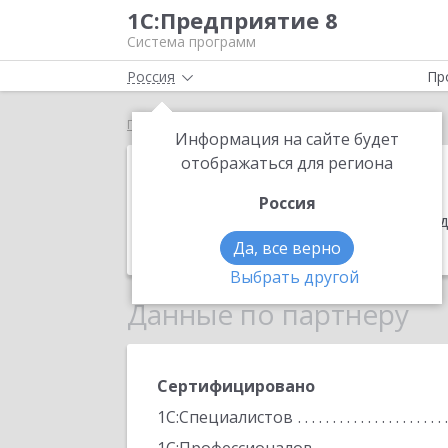
1С:Предприятие 8
Система программ
Россия
Пр
Главная
Композит
Информация на сайте будет
Композит
отображаться для региона
Россия
Адрес:
627140, Тюменская обл, Завод
Телефон:
(34542) 7-0270
Да, все верно
Выбрать другой
Данные по партнеру
Сертифицировано
1С:Специалистов