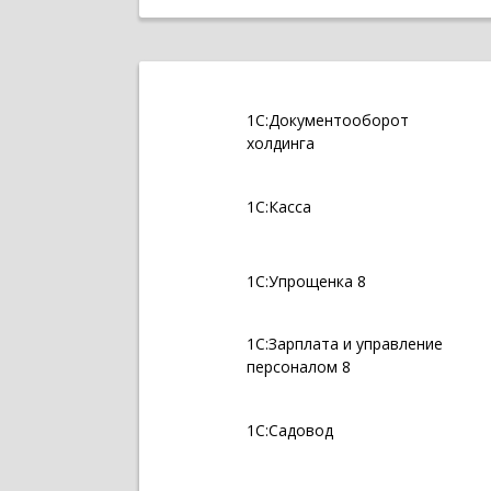
1С:Документооборот
холдинга
1С:Касса
1С:Упрощенка 8
1С:Зарплата и управление
персоналом 8
1С:Садовод