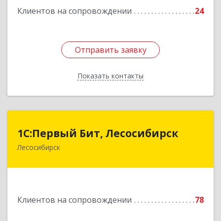
Клиентов на сопровождении
24
Отправить заявку
Отправить заявку
Показать контакты
Назад
1С:Первый Бит, Лесосибирск
1С:Первый Бит, Лесосибирск
Лесосибирск
662544, Красноярский край, Лесосибирск г,
Привокзальная ул, дом № 12, оф.216
Подробнее
Клиентов на сопровождении
78