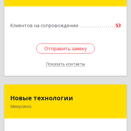
Восточный район, дом № 21А
Подробнее
Клиентов на сопровождении
53
Отправить заявку
Отправить заявку
Показать контакты
Назад
Новые технологии
Новые технологии
Минусинск
662606, Красноярский край, Минусинск г,
Абаканская ул, дом № 44, корпус Б
Подробнее