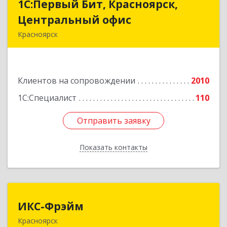
1С:Первый Бит, Красноярск,
1С:Первый Бит, Красноярск,
Центральный офис
Центральный офис
Красноярск
660017, Красноярский край, Красноярск г,
Диктатуры пролетариата ул, дом № 32
Клиентов на сопровождении
2010
Подробнее
1С:Специалист
110
Отправить заявку
Отправить заявку
Показать контакты
Назад
ИКС-Фрэйм
ИКС-Фрэйм
Красноярск
660077, Красноярский край, Красноярск г,