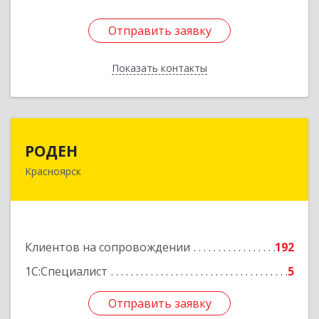
Отправить заявку
Отправить заявку
Показать контакты
Назад
РОДЕН
РОДЕН
Красноярск
660064, Красноярский край, Красноярск г, им
Академика Вавилова ул, дом № 1, оф.2-23
Подробнее
Клиентов на сопровождении
192
1С:Специалист
5
Отправить заявку
Отправить заявку