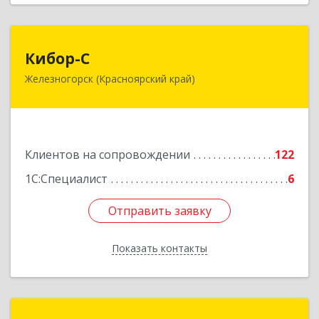
Кибор-С
Кибор-С
Железногорск (Красноярский край)
662973, Красноярский край, Железногорск г,
Белорусская ул, дом № 30 Б, пом.16
Подробнее
Клиентов на сопровождении
122
1С:Специалист
6
Отправить заявку
Отправить заявку
Показать контакты
Назад