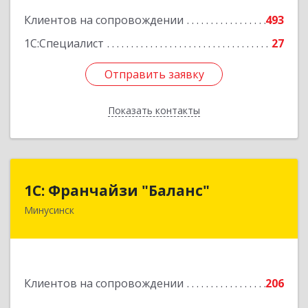
Клиентов на сопровождении
493
1С:Специалист
27
Отправить заявку
Отправить заявку
Показать контакты
Назад
1С: Франчайзи "Баланс"
1С: Франчайзи "Баланс"
Минусинск
662610, Красноярский край, Минусинск г,
Абаканская ул, дом № 43а, пом.14
Подробнее
Клиентов на сопровождении
206