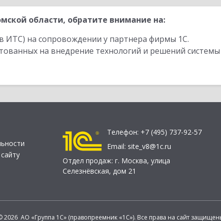
мской области, обратите внимание на:
в ИТС) на сопровождении у партнера фирмы 1С.
стованных на внедрение технологий и решений системы
Телефон:
+7 (495) 737-92-57
льности
Email:
site_v8@1c.ru
 сайту
Отдел продаж:
г. Москва
,
улица
Селезнёвская, дом 21
© 2026 АО «Группа 1С» (правопреемник «1С»). Все права на сайт защищен