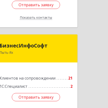
Отправить заявку
Отправить заявку
Показать контакты
Назад
БизнесИнфоСофт
БизнесИнфоСофт
Пыть-Ях
628380, Ханты-Мансийский
Автономный округ - Югра АО, Пыть-
Ях г, 2 Нефтяников мкр, дом № 11,
кв.52
Клиентов на сопровождении
21
Подробнее
1С:Специалист
2
Отправить заявку
Отправить заявку