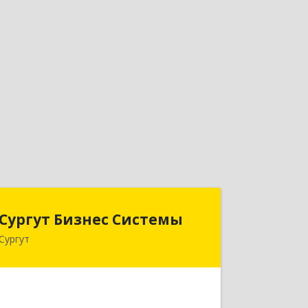
Сургут Бизнес Системы
Сургут Бизнес Системы
Сургут
628406, Ханты-Мансийский
Автономный округ - Югра АО, Сургут
г, 30 лет Победы ул, дом № 44, корпус
А, оф.304