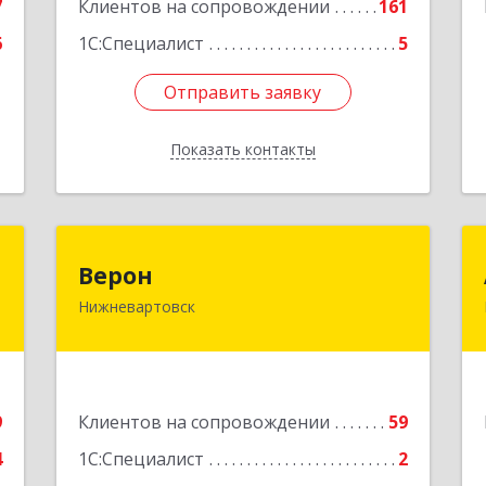
7
Клиентов на сопровождении
54А, стр.1, оф.112, 202
161
е
6
1С:Специалист
5
Подробнее
Отправить заявку
Отправить заявку
Показать контакты
Назад
й
Верон
Верон
"
Нижневартовск
628609, Ханты-Мансийский
Автономный округ - Югра АО,
,
Нижневартовск г, Мира ул, Здание №
3
14/П, пом.10, эт.3
9
Клиентов на сопровождении
59
е
Подробнее
4
1С:Специалист
2