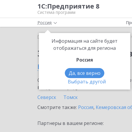
1С:Предприятие 8
Система программ
Россия
Пр
Главная
Сервисы ИТС
1С:Онлайн-заказы
1С
Информация на сайте будет
отображаться для региона
Заказать 1С:Онлайн-
Россия
в Томской области
Да, все верно
Ознакомьтесь с информационными карт
Выбрать другой
внедрение продукта.
Северск
Томск
Смотрите также:
Россия
,
Кемеровская о
Партнеры в вашем регионе: