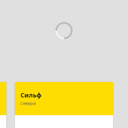
к
Сильф
Сильф
Северск
а
636000, Томская обл, Северск г,
8
Спортивная ул, дом № 2, оф.1
е
Подробнее